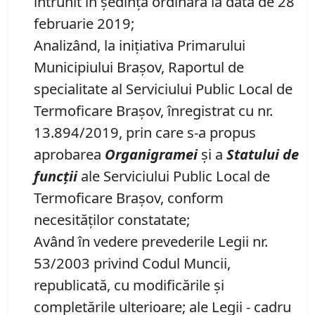
întrunit în şedinţă ordinară la data de 28
februarie 2019;
Analizând, la iniţiativa Primarului
Municipiului Braşov, Raportul de
specialitate al Serviciului Public Local de
Termoficare Braşov, înregistrat cu nr.
13.894/2019, prin care s-a propus
aprobarea
Organigramei
şi a
Statului de
funcţii
ale Serviciului Public Local de
Termoficare Braşov, conform
necesităţilor constatate;
Având în vedere prevederile Legii nr.
53/2003 privind Codul Muncii,
republicată, cu modificările şi
completările ulterioare;
ale Legii
- cadru