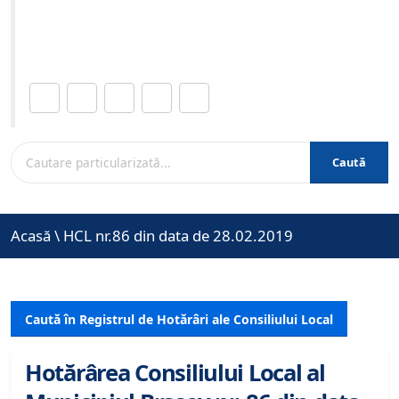
Site-ul oficial al Primariei Municipiului Brasov /
www.brasovcity.ro
Distribuie această pagină.
Caută
Acasă
\
HCL nr.86 din data de 28.02.2019
Caută în Registrul de Hotărâri ale Consiliului Local
Hotărârea Consiliului Local al