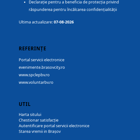
Declarație pentru a beneficia de protecția privind
răspunderea pentru încălcarea confidențialității
Ultima actualizare:
07-08-2026
REFERINȚE
Portal servicii electronice
evenimente.brasovcity.ro
www.spclepbv.ro
www.voluntarbv.ro
UTIL
Harta sitului
Chestionar satisfacție
Autentificare portal servicii electronice
Starea vremii in Brașov