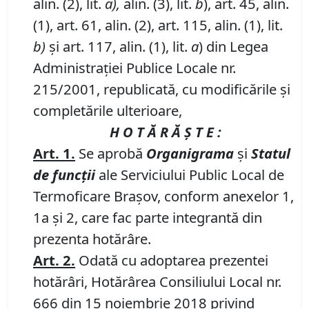
alin. (2), lit.
a),
alin. (3), lit.
b
), art. 45, alin.
(1), art. 61, alin. (2), art. 115, alin. (1), lit.
b)
şi art. 117, alin. (1), lit.
a
) din Legea
Administraţiei Publice Locale nr.
215/2001, republicată, cu modificările şi
completările ulterioare,
H O T Ă R Ă Ş T E :
Art. 1.
Se aprobă
Organigrama
şi
Statul
de funcţii
ale
Serviciului Public Local de
Termoficare Braşov
, conform anexelor 1,
1a şi 2, care fac parte integrantă din
prezenta hotărâre.
Art. 2.
Odată cu adoptarea prezentei
hotărâri,
Hotărârea Consiliului Local nr.
666 din 15 noiembrie 2018
privind