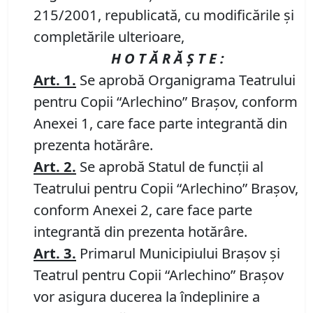
215/2001, republicată, cu modificările şi
completările ulterioare,
H O T Ă R Ă Ş T E :
Art. 1.
Se aprobă
Organigrama
Teatrului
pentru Copii “Arlechino” Braşov, conform
Anexei 1, care face parte integrantă din
prezenta hotărâre.
Art. 2.
Se aprobă
Statul de funcţii
al
Teatrului pentru Copii “Arlechino” Braşov,
conform Anexei 2, care face parte
integrantă din prezenta hotărâre.
Art. 3.
Primarul Municipiului Braşov şi
Teatrul pentru Copii “Arlechino” Braşov
vor asigura ducerea la îndeplinire a