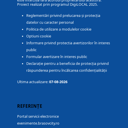
este interzisă fără acordul proprietarului acestora.
Proiect realizat prin programul DigiLOCAL 2025.
Reglementări privind prelucarea și protecția
datelor cu caracter personal
Politica de utilizare a modulelor cookie
Optiuni cookie
Informare privind protectia avertizorilor în interes
public
Formular avertizare în interes public
Declarație pentru a beneficia de protecția privind
răspunderea pentru încălcarea confidențialității
Ultima actualizare:
07-08-2026
REFERINȚE
Portal servicii electronice
evenimente.brasovcity.ro