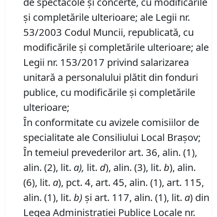
de spectacole şi concerte, cu modificările
şi completările ulterioare; ale Legii nr.
53/2003 Codul Muncii, republicată, cu
modificările şi completările ulterioare; ale
Legii nr. 153/2017 privind salarizarea
unitară a personalului plătit din fonduri
publice, cu modificările şi completările
ulterioare;
În conformitate cu avizele comisiilor de
specialitate ale Consiliului Local Braşov;
În temeiul prevederilor art. 36, alin. (1),
alin. (2), lit.
a),
lit.
d
), alin. (3), lit.
b
), alin.
(6), lit.
a
), pct. 4, art. 45, alin. (1), art. 115,
alin. (1), lit.
b)
şi art. 117, alin. (1), lit.
a
) din
Legea Administraţiei Publice Locale nr.