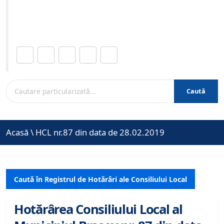
Site-ul oficial al Primariei Municipiului Brasov /
www.brasovcity.ro
Distribuie această pagină.
Caută
Acasă
\
HCL nr.87 din data de 28.02.2019
Caută în Registrul de Hotărâri ale Consiliului Local
Hotărârea Consiliului Local al