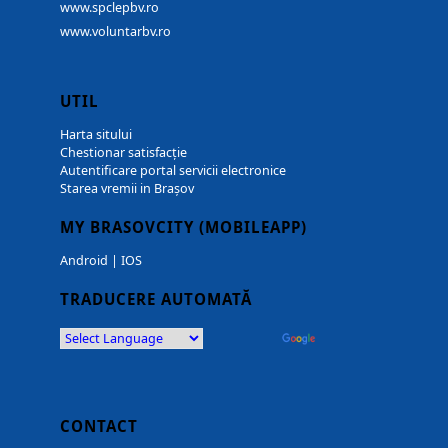
www.spclepbv.ro
www.voluntarbv.ro
UTIL
Harta sitului
Chestionar satisfacție
Autentificare portal servicii electronice
Starea vremii in Brașov
MY BRASOVCITY (MOBILEAPP)
Android
|
IOS
TRADUCERE AUTOMATĂ
Powered by
Translate
CONTACT