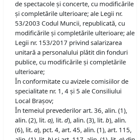
de spectacole şi concerte, cu modificările
şi completările ulterioare; ale Legii nr.
53/2003 Codul Muncii, republicată, cu
modificările şi completările ulterioare; ale
Legii nr. 153/2017 privind salarizarea
unitară a personalului plătit din fonduri
publice, cu modificările şi completările
ulterioare;
În conformitate cu avizele comisiilor de
specialitate nr. 1, 4 şi 5 ale Consiliului
Local Braşov;
În temeiul prevederilor art. 36, alin. (1),
alin. (2), lit.
a),
lit.
d
), alin. (3), lit.
b
), alin.
(6), lit.
a
), pct. 4, art. 45, alin. (1), art. 115,
alin. (1), lit.
b)
şi art. 117, alin. (1), lit.
a
) din