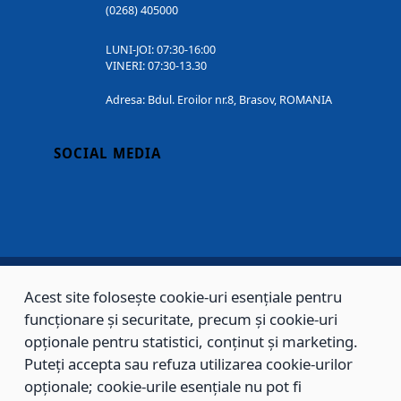
(0268) 405000
LUNI-JOI: 07:30-16:00
VINERI: 07:30-13.30
Adresa: Bdul. Eroilor nr.8, Brasov, ROMANIA
SOCIAL MEDIA
Acest site folosește cookie-uri esențiale pentru
Copyright © 2002 - 2026 - PRIMĂRIA MUNICIPIULUI BRAȘOV, toate drepturile
funcționare și securitate, precum și cookie-uri
rezervate.
opționale pentru statistici, conținut și marketing.
Puteți accepta sau refuza utilizarea cookie-urilor
Sitemap
Contact
opționale; cookie-urile esențiale nu pot fi