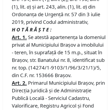
(1), lit.
a
) și art. 243, alin. (1), lit.
a
) din
Ordonanța de Urgență nr. 57 din 3 iulie
2019, privind Codul administrativ,
H O T Ă R Ă Ş T E :
Art.
1
.
Se atestă apartenența la domeniul
privat al Municipiului Brașov a imobilului
- teren, în suprafață de 15 m.p., situat în
Brașov, str. Banatului nr. 8, identificat sub
nr. top. (14274/1-9103/1/96/3/21/1)/5,
din C.F. nr. 153666 Brașov.
Art.
2
.
Primarul Municipiului Brașov, prin
Direcția Juridică și de Administrație
Publică Locală - Serviciul Cadastru,
Valorificare, Registru Agricol și Fond