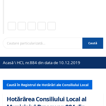
Site-ul oficial al Primariei Municipiului Brasov /
www.brasovcity.ro
Distribuie această pagină.
Caută
Acasă
\
HCL nr.884 din data de 10.12.2019
Caută în Registrul de Hotărâri ale Consiliului Local
Hotărârea Consiliului Local al