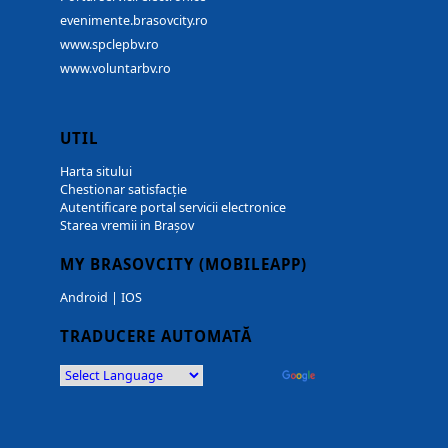
evenimente.brasovcity.ro
www.spclepbv.ro
www.voluntarbv.ro
UTIL
Harta sitului
Chestionar satisfacție
Autentificare portal servicii electronice
Starea vremii in Brașov
MY BRASOVCITY (MOBILEAPP)
Android
|
IOS
TRADUCERE AUTOMATĂ
Powered by
Translate