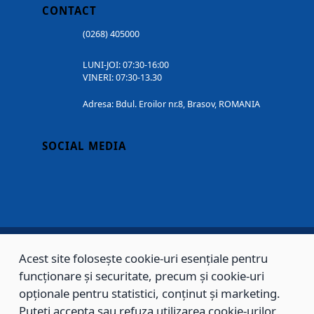
CONTACT
(0268) 405000
LUNI-JOI: 07:30-16:00
VINERI: 07:30-13.30
Adresa: Bdul. Eroilor nr.8, Brasov, ROMANIA
SOCIAL MEDIA
Acest site folosește cookie-uri esențiale pentru
Copyright © 2002 - 2026 - PRIMĂRIA MUNICIPIULUI BRAȘOV, toate drepturile
funcționare și securitate, precum și cookie-uri
rezervate.
opționale pentru statistici, conținut și marketing.
Puteți accepta sau refuza utilizarea cookie-urilor