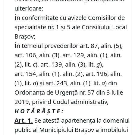
ulterioare;
În conformitate cu avizele Comisiilor de
specialitate nr. 1 și 5 ale Consiliului Local
Brașov;
În temeiul prevederilor art. 87, alin. (5),
art. 106, alin. (3), art. 129, alin. (1), alin.
(2), lit.
c
), art. 139, alin. (3), lit.
g
),
art. 154, alin. (1), alin. (2), art. 196, alin.
(1), lit.
a
) și art. 243, alin. (1), lit.
a
) din
Ordonanța de Urgență nr. 57 din 3 iulie
2019, privind Codul administrativ,
H O T Ă R Ă Ş T E :
Art.
1
.
Se atestă apartenenţa la domeniul
public al Municipiului Braşov a imobilului