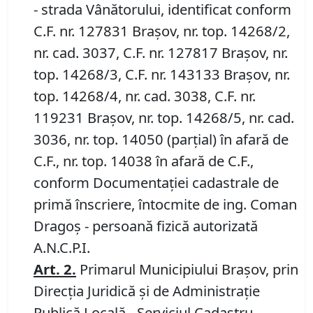
- strada Vânătorului, identificat conform
C.F. nr. 127831 Brașov, nr. top. 14268/2,
nr. cad. 3037, C.F. nr. 127817 Brașov, nr.
top. 14268/3, C.F. nr. 143133 Brașov, nr.
top. 14268/4, nr. cad. 3038, C.F. nr.
119231 Brașov, nr. top. 14268/5, nr. cad.
3036, nr. top. 14050 (parțial) în afară de
C.F., nr. top. 14038 în afară de C.F.,
conform Documentației cadastrale de
primă înscriere, întocmite de ing. Coman
Dragoș - persoană fizică autorizată
A.N.C.P.I.
Art.
2
.
Primarul Municipiului Brașov, prin
Direcția Juridică și de Administrație
Publică Locală - Serviciul Cadastru,