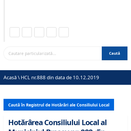
Site-ul oficial al Primariei Municipiului Brasov /
www.brasovcity.ro
Distribuie această pagină.
Caută
Acasă
\
HCL nr.888 din data de 10.12.2019
Caută în Registrul de Hotărâri ale Consiliului Local
Hotărârea Consiliului Local al