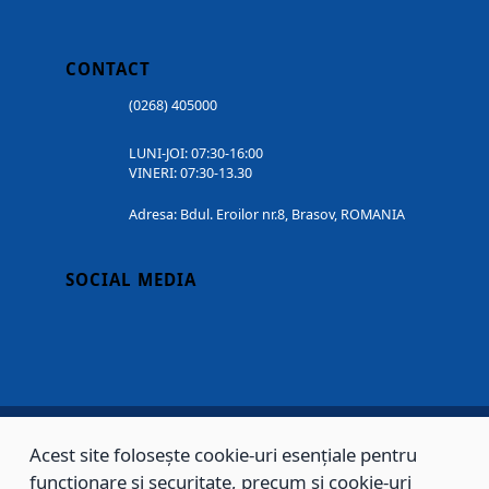
CONTACT
(0268) 405000
LUNI-JOI: 07:30-16:00
VINERI: 07:30-13.30
Adresa: Bdul. Eroilor nr.8, Brasov, ROMANIA
SOCIAL MEDIA
Acest site folosește cookie-uri esențiale pentru
Copyright © 2002 - 2026 - PRIMĂRIA MUNICIPIULUI BRAȘOV, toate drepturile
funcționare și securitate, precum și cookie-uri