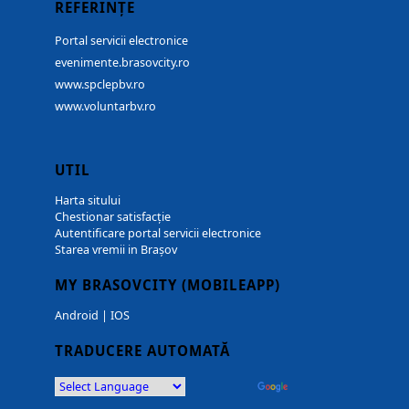
REFERINȚE
Portal servicii electronice
evenimente.brasovcity.ro
www.spclepbv.ro
www.voluntarbv.ro
UTIL
Harta sitului
Chestionar satisfacție
Autentificare portal servicii electronice
Starea vremii in Brașov
MY BRASOVCITY (MOBILEAPP)
Android
|
IOS
TRADUCERE AUTOMATĂ
Powered by
Translate