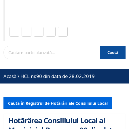
Site-ul oficial al Primariei Municipiului Brasov /
www.brasovcity.ro
Distribuie această pagină.
Caută
Acasă
\
HCL nr.90 din data de 28.02.2019
Caută în Registrul de Hotărâri ale Consiliului Local
Hotărârea Consiliului Local al