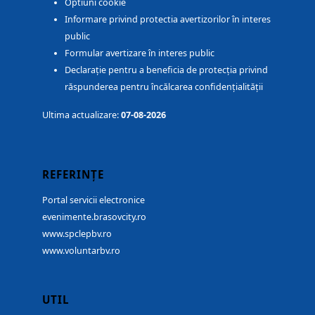
Optiuni cookie
Informare privind protectia avertizorilor în interes
public
Formular avertizare în interes public
Declarație pentru a beneficia de protecția privind
răspunderea pentru încălcarea confidențialității
Ultima actualizare:
07-08-2026
REFERINȚE
Portal servicii electronice
evenimente.brasovcity.ro
www.spclepbv.ro
www.voluntarbv.ro
UTIL