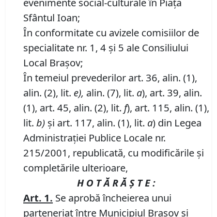
evenimente social-culturale în Piaţa
Sfântul Ioan;
În conformitate cu avizele comisiilor de
specialitate nr. 1, 4 şi 5 ale Consiliului
Local Braşov;
În temeiul prevederilor art. 36, alin. (1),
alin. (2), lit.
e),
alin. (7), lit.
a
), art. 39, alin.
(1), art. 45, alin. (2), lit.
f
), art. 115, alin. (1),
lit.
b)
şi art. 117, alin. (1), lit.
a
) din Legea
Administraţiei Publice Locale nr.
215/2001, republicată, cu modificările şi
completările ulterioare,
H O T Ă R Ă Ş T E :
Art. 1.
Se aprobă încheierea unui
parteneriat între Municipiul Braşov şi