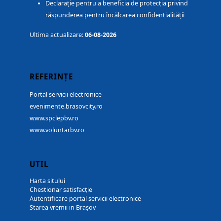
Declarație pentru a beneficia de protecția privind
răspunderea pentru încălcarea confidențialității
Ultima actualizare:
06-08-2026
REFERINȚE
Portal servicii electronice
evenimente.brasovcity.ro
www.spclepbv.ro
www.voluntarbv.ro
UTIL
Harta sitului
Chestionar satisfacție
Autentificare portal servicii electronice
Starea vremii in Brașov