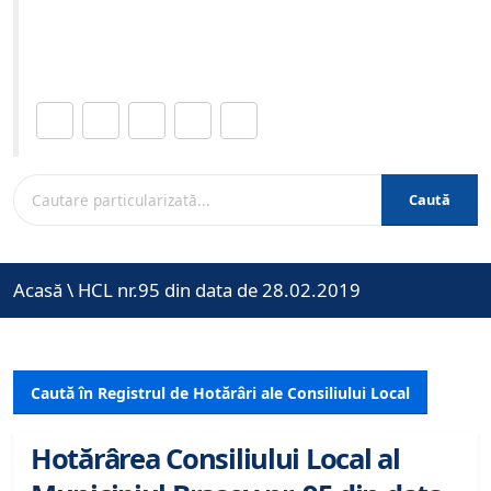
Site-ul oficial al Primariei Municipiului Brasov /
www.brasovcity.ro
Distribuie această pagină.
Caută
Acasă
\
HCL nr.95 din data de 28.02.2019
Caută în Registrul de Hotărâri ale Consiliului Local
Hotărârea Consiliului Local al