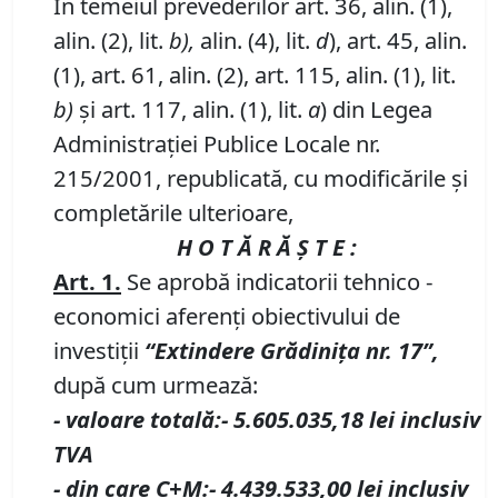
În temeiul prevederilor art. 36, alin. (1),
alin. (2), lit.
b),
alin. (4), lit.
d
), art. 45, alin.
(1), art. 61, alin. (2), art. 115, alin. (1), lit.
b)
şi art. 117, alin. (1), lit.
a
) din Legea
Administraţiei Publice Locale nr.
215/2001, republicată, cu modificările şi
completările ulterioare,
H O T Ă R Ă Ş T E :
Art. 1.
Se aprobă indicatorii tehnico -
economici aferenţi obiectivului de
investiţii
“Extindere Grădiniţa nr. 17”,
după cum urmează:
- valoare totală:- 5.605.035,18 lei inclusiv
TVA
- din care C+M:- 4.439.533,00 lei inclusiv