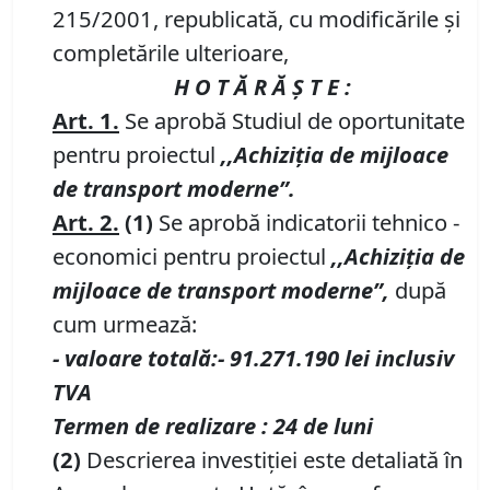
215/2001, republicată, cu modificările şi
completările ulterioare,
H O T Ă R Ă Ş T E :
Art. 1.
Se aprobă Studiul de oportunitate
pentru proiectul
,,Achiziţia de mijloace
de transport moderne”.
Art. 2.
(1)
Se aprobă indicatorii tehnico -
economici pentru proiectul
,,Achiziţia de
mijloace de transport moderne”,
după
cum urmează:
- valoare totală:- 91.271.190 lei inclusiv
TVA
Termen de realizare : 24 de luni
(2)
Descrierea investiţiei este detaliată în