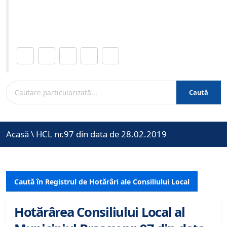
Site-ul oficial al Primariei Municipiului Brasov /
www.brasovcity.ro
Distribuie această pagină.
Caută
Acasă
\
HCL nr.97 din data de 28.02.2019
Caută în Registrul de Hotărâri ale Consiliului Local
Hotărârea Consiliului Local al