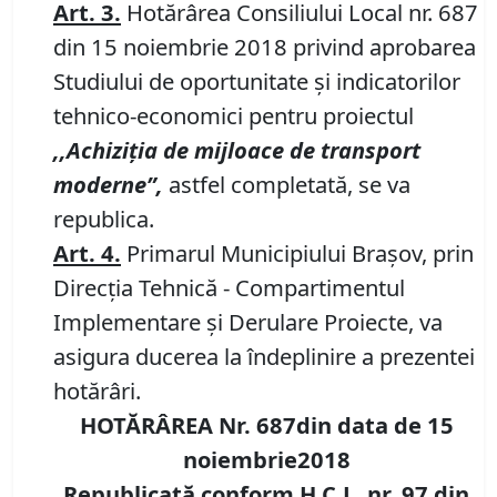
Art. 3.
Hotărârea Consiliului Local nr. 687
din 15 noiembrie 2018 privind aprobarea
Studiului de oportunitate şi indicatorilor
tehnico-economici pentru proiectul
,,Achiziţia de mijloace de transport
moderne”,
astfel completată, se va
republica.
Art. 4.
Primarul Municipiului Braşov, prin
Direcţia Tehnică - Compartimentul
Implementare şi Derulare Proiecte, va
asigura ducerea la îndeplinire a prezentei
hotărâri.
HOTĂRÂREA Nr. 687din data de 15
noiembrie2018
Republicată conform H.C.L. nr. 97 din