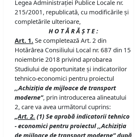
Legea Administraţiei Publice Locale nr.
215/2001, republicată, cu modificările şi
completările ulterioare,
H O T Ă R Ă Ş T E :
Art. 1.
Se completează Art. 2 din
Hotărârea Consiliului Local nr. 687 din 15
noiembrie 2018 privind aprobarea
Studiului de oportunitate şi indicatorilor
tehnico-economici pentru proiectul
,,Achiziţia de mijloace de transport
moderne”
, prin introducerea alineatului
2, care va avea următorul cuprins:
„
Art. 2.
(1) Se aprobă indicatorii tehnico
- economici pentru proiectul
,,Achiziţia
de mijloace de transport moderne”
după