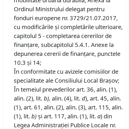
mobilitate urbană durabilă, Anexă la
Ordinul Ministrului delegat pentru
fonduri europene nr. 3729/21.07.2017,
cu modificările şi completările ulterioare,
capitolul 5 - completarea cererilor de
finanţare, subcapitolul 5.4.1. Anexe la
depunerea cererii de finanţare, punctele
10.3 şi 14;
În conformitate cu avizele comisiilor de
specialitate ale Consiliului Local Braşov;
În temeiul prevederilor art. 36, alin. (1),
alin. (2), lit.
b),
alin. (4), lit.
d
), art. 45, alin.
(1), art. 61, alin. (2), alin. (3), art. 115, alin.
(1), lit.
b)
şi art. 117, alin. (1), lit.
a
) din
Legea Administraţiei Publice Locale nr.