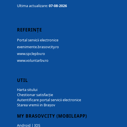
Ultima actualizare:
07-08-2026
REFERINȚE
Portal servicii electronice
evenimente.brasovcity.ro
www.spclepbv.ro
www.voluntarbv.ro
UTIL
Harta sitului
Chestionar satisfacție
Autentificare portal servicii electronice
Starea vremii in Brașov
MY BRASOVCITY (MOBILEAPP)
Android
|
IOS