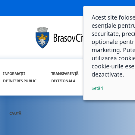
Acest site folos
esențiale pentru
securitate, prec
opționale pentru 
marketing. Pute
utilizarea cooki
cookie-urile ese
dezactivate.
INFORMAȚII
TRANSPARENȚĂ
INTEGRITATE
DE INTERES PUBLIC
DECIZIONALĂ
INSTITUȚIONALĂ
Setări
CAUTĂ