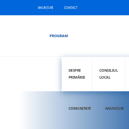
ANUNȚURI
CONTACT
PROGRAM
DESPRE
CONSILIUL
PRIMĂRIE
LOCAL
COMUNITATE
ANUNȚURI