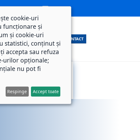
ește cookie-uri
 funcționare și
um și cookie-uri
CONTACT
statistici, conținut și
ți accepta sau refuza
e-urilor opționale;
nțiale nu pot fi
SERVICII
M.O.L.
PUBLICE
Respinge
Accept toate