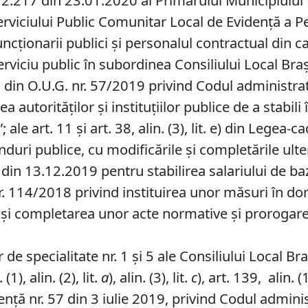
2.217 din 23.01.2020 al Primarului Municipiului Br
erviciului Public Comunitar Local de Evidenţă a 
funcţionarii publici şi personalul contractual din 
rviciu public în subordinea Consiliului Local Br
 din O.U.G. nr. 57/2019 privind Codul administrati
tea autorităţilor şi instituţiilor publice de a stabil
”; ale art. 11 şi art. 38, alin. (3), lit. e) din Lege
onduri publice, cu modificările şi completările ult
 din 13.12.2019 pentru stabilirea salariului de b
. 114/2018 privind instituirea unor măsuri în dome
 şi completarea unor acte normative şi prorogare
de specialitate nr. 1 și 5 ale Consiliului Local Br
1), alin. (2), lit.
a
), alin. (3), lit.
c
), art. 139, alin. (1
ță nr. 57 din 3 iulie 2019, privind Codul adminis