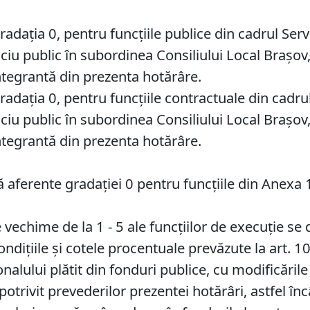
radația 0, pentru funcţiile publice din cadrul Ser
ciu public în subordinea Consiliului Local Braşo
ntegrantă din prezenta hotărâre.
radația 0, pentru funcțiile contractuale din cadru
ciu public în subordinea Consiliului Local Braşo
ntegrantă din prezenta hotărâre.
ă aferente gradației 0 pentru funcțiile din Anexa 1
e vechime de la 1 - 5 ale funcţiilor de execuţie se
ondiţiile şi cotele procentuale prevăzute la art. 1
alului plătit din fonduri publice, cu modificările
 potrivit prevederilor prezentei hotărâri, astfel î