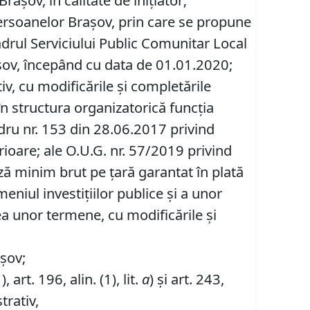
aşov, în calitate de inițiator;
Persoanelor Braşov, prin care se propune
cadrul Serviciului Public Comunitar Local
aşov, începând cu data de 01.01.2020;
v, cu modificările și completările
i în structura organizatorică funcţia
a-cadru nr. 153 din 28.06.2017 privind
erioare; ale O.U.G. nr. 57/2019 privind
ază minim brut pe ţară garantat în plată
niul investiţiilor publice şi a unor
a unor termene, cu modificările şi
așov;
), art. 196, alin. (1), lit.
a
) și art. 243,
trativ,