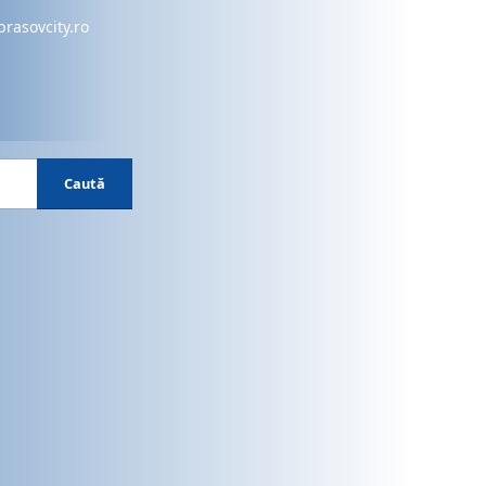
brasovcity.ro
Caută