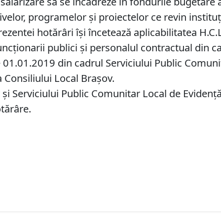
 salarizare să se încadreze în fondurile bugetare 
velor, programelor şi proiectelor ce revin instituţie
rezentei hotărâri îşi încetează aplicabilitatea H.C
funcţionarii publici şi personalul contractual din 
e 01.01.2019 din cadrul Serviciului Public Comuni
 Consiliului Local Braşov.
și Serviciului Public Comunitar Local de Evidenț
otărâre.