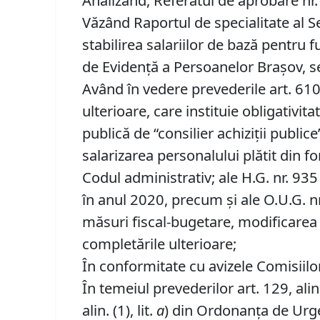
Analizând, Referatul de aprobare nr. 
Văzând Raportul de specialitate al S
stabilirea salariilor de bază pentru 
de Evidență a Persoanelor Brașov, se
Având în vedere prevederile art. 610
ulterioare, care instituie obligativita
publică de “consilier achiziţii publice
salarizarea personalului plătit din f
Codul administrativ; ale H.G. nr. 935
în anul 2020, precum şi ale O.U.G. nr
măsuri fiscal-bugetare, modificarea
completările ulterioare;
În conformitate cu avizele Comisiilor 
În temeiul prevederilor art. 129, alin. (
alin. (1), lit.
a
) din Ordonanța de Urgen