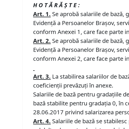
H O T Ă R Ă Ş T E :
Art. 1.
Se aprobă salariile de bază, g
Evidență a Persoanelor Brașov, servi
conform Anexei 1, care face parte i
Art. 2.
Se aprobă salariile de bază, g
Evidență a Persoanelor Brașov, servi
conform Anexei 2, care face parte i
Art. 3
.
La stabilirea salariilor de baz
coeficienții prevăzuți în anexe.
Salariile de bază pentru gradaţiile d
bază stabilite pentru gradaţia 0, în c
28.06.2017 privind salarizarea person
Art. 4.
Salariile de bază se stabilesc