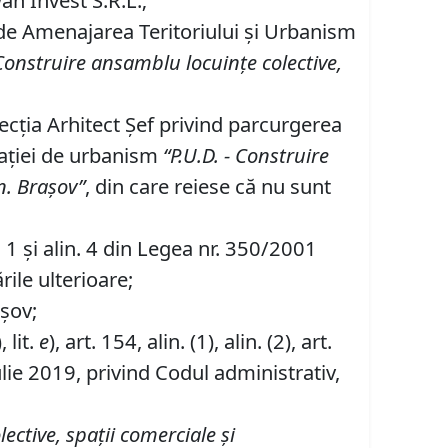
wan Invest S.R.L.;
 de Amenajarea Teritoriului şi Urbanism
onstruire
ansamblu locuinţe colective,
ecţia Arhitect Şef privind parcurgerea
aţiei de urbanism
“P
.
U
.
D
.
-
Construire
n
.
Braşov
”
, din care reiese că nu sunt
in. 1 şi alin. 4 din Legea nr. 350/2001
rile ulterioare;
așov;
, lit.
e
), art. 154, alin. (1), alin. (2), art.
iulie 2019, privind Codul administrativ,
ective, spaţii comerciale
şi