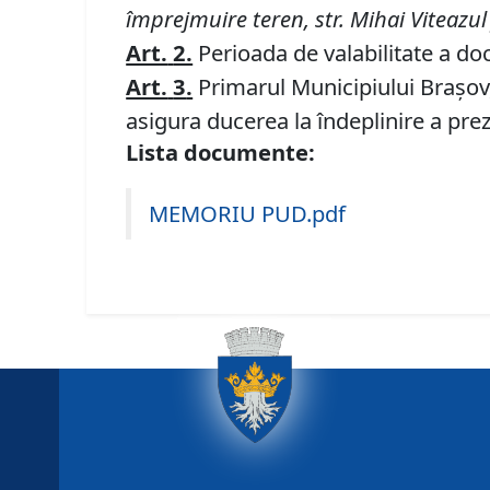
împrejmuire
teren
, str.
M
ihai
Viteazul 
Art.
2.
Perioada de valabilitate a doc
Art.
3
.
Primarul Municipiului Braşov, 
asigura ducerea la îndeplinire a prez
Lista documente:
MEMORIU PUD.pdf