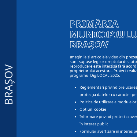
PRIMĂRIA
MUNICIPIULU
BRAȘOV
Imaginile și articolele video din preze
sunt supuse legilor dreptului de autor
reproducere este interzisă fără acord
BRAȘOV
proprietarului acestora. Proiect realiz
programul DigiLOCAL 2025.
Reglementări privind prelucarea
protecția datelor cu caracter pe
Politica de utilizare a modulelo
Optiuni cookie
Informare privind protectia aver
în interes public
Formular avertizare în interes p