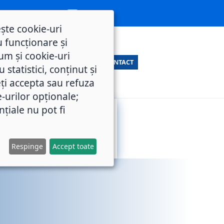
ește cookie-uri
 funcționare și
um și cookie-uri
CONTACT
statistici, conținut și
ți accepta sau refuza
e-urilor opționale;
nțiale nu pot fi
SERVICII
M.O.L.
PUBLICE
Respinge
Accept toate