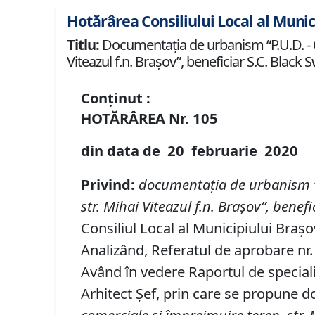
Hotărârea Consiliului Local al Munic
Titlu:
Documentaţia de urbanism “P.U.D. - Co
Viteazul f.n. Braşov”, beneficiar S.C. Black 
Conținut :
HOTĂRÂREA Nr.
105
din data de
20 februarie
20
20
Privind
:
documentaţi
a de urbanism
str.
M
ihai
Viteazul f
.
n
.
Braşov
”, benefi
Consiliul Local al Municipiului Brașo
Analizând, Referatul de aprobare nr.
Având în vedere Raportul de speciali
Arhitect Șef, prin care se propune