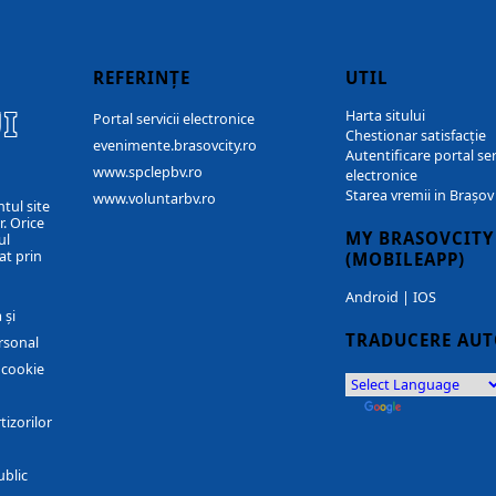
REFERINȚE
UTIL
I
Harta sitului
Portal servicii electronice
Chestionar satisfacție
evenimente.brasovcity.ro
Autentificare portal ser
www.spclepbv.ro
electronice
Starea vremii in Brașov
www.voluntarbv.ro
ntul site
. Orice
MY BRASOVCITY
ul
at prin
(MOBILEAPP)
Android
|
IOS
 și
TRADUCERE AU
rsonal
r cookie
by
Translate
tizorilor
ublic