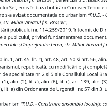
M
ihai
Viteazul f
.
n
.
Braşov
”
, beneficiar S.C. Black S
ului Şef, emis în baza hotărârii Comisiei Tehnice
care s-a avizat documentaţia de urbanism
“P
.
U
.
D
.
-
C
n
,
str.
M
ihai
Viteazul f
.
n
.
Braşov
”
;
tării publicului nr. 114.259/2019, întocmit de Dir
re a publicului, privind fundamentarea document
omerciale
şi împrejmuire
teren
, str.
M
ihai
Viteazul f
.
in. 1, art. 45, lit.
c
), art. 48, art. 50 şi art. 56, al
banismul, republicată, cu modificările şi completă
de specialitate nr. 2 și 5 ale Consiliului Local Br
1), alin. (2), lit.
c
), alin. (6), lit.
c
), art. 139, alin. (3)
 (1), lit. a) din Ordonanța de Urgență nr. 57 din 3 
 urbanism
“P
.
U
.
D
.
-
Construire
ansamblu locuinţe col