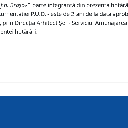
f
.
n
.
Braşov
”
, parte integrantă din prezenta hotărâ
umentaţiei P.U.D. - este de 2 ani de la data aprobă
prin Direcţia Arhitect Şef - Serviciul Amenajarea
entei hotărâri.