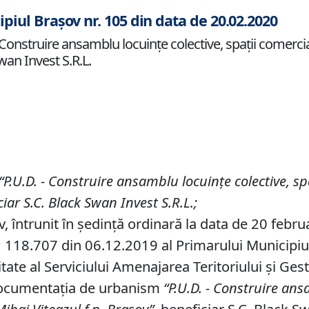
ipiul Brașov nr. 105 din data de 20.02.2020
nstruire ansamblu locuinţe colective, spaţii comercial
Swan Invest S.R.L.
“P
.
U
.
D
.
-
Construire
ansamblu locuinţe colective, sp
ciar
S
.
C
.
Black Swan Invest S
.
R
.
L
.;
v, întrunit în ședință ordinară la data de 20 febru
 118.707 din 06.12.2019 al Primarului Municipiului
tate al Serviciului Amenajarea Teritoriului și Ges
 documentaţia de urbanism
“P
.
U
.
D
.
-
Construire
ansa