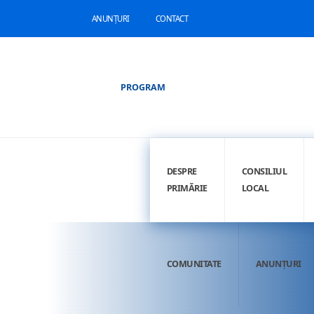
ANUNȚURI
CONTACT
PROGRAM
DESPRE
CONSILIUL
PRIMĂRIE
LOCAL
COMUNITATE
ANUNȚURI