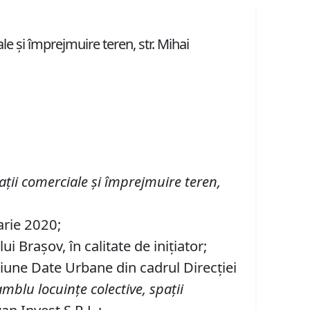
e şi împrejmuire teren, str. Mihai
aţii comerciale
şi împrejmuire
teren
,
arie 2020;
 Braşov, în calitate de iniţiator;
tiune Date Urbane din cadrul Direcției
mblu locuinţe colective, spaţii