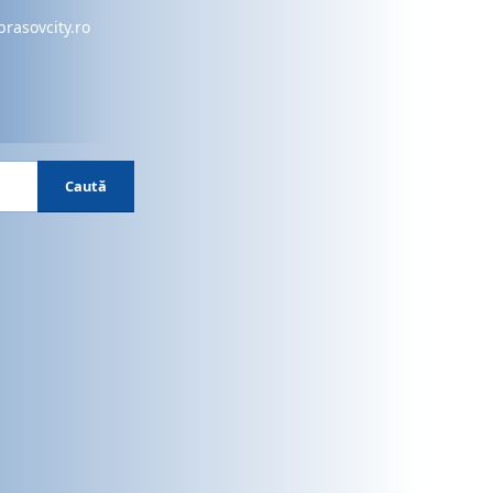
brasovcity.ro
Caută