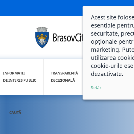
Acest site folos
esențiale pentru
securitate, prec
opționale pentru 
marketing. Pute
utilizarea cooki
cookie-urile ese
dezactivate.
INFORMAȚII
TRANSPARENȚĂ
INTEGRITATE
DE INTERES PUBLIC
DECIZIONALĂ
INSTITUȚIONALĂ
Setări
CAUTĂ