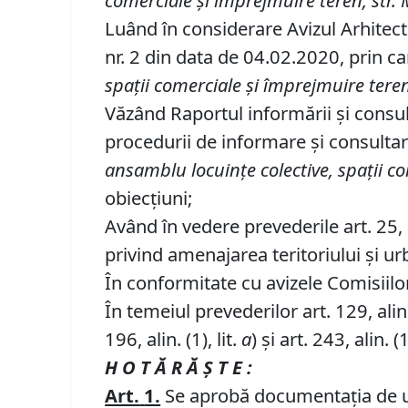
comerciale
şi împrejmuire
teren
, str.
Luând în considerare Avizul Arhitect
nr. 2 din data de 04.02.2020, prin 
spaţii comerciale
şi împrejmuire
tere
Văzând Raportul informării şi consul
procedurii de informare şi consulta
ansamblu locuinţe colective, spaţii c
obiecţiuni;
Având în vedere prevederile art. 25, al
privind amenajarea teritoriului şi ur
În conformitate cu avizele Comisiilor 
În temeiul prevederilor art. 129, alin. (
196, alin. (1), lit.
a
) și art. 243, alin.
H O T Ă R Ă Ş T E :
Art.
1.
Se aprobă documentaţia de