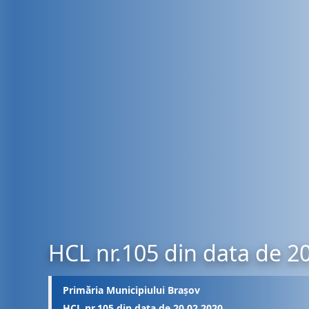
HCL nr.105 din data de 2
Primăria Municipiului Brașov
HCL nr.105 din data de 20.02.2020