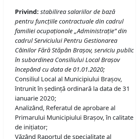
Privind
:
stabilirea salariilor de bază
pentru funcţiile contractuale din cadrul
familiei ocupaționale
„
Administrație”
din
cadrul Serviciului Pentru Gestionarea
C
â
inilor Fără Stăp
â
n Braşov,
serviciu public
î
n subordinea Consiliului Local Brașov
începând cu data de 01.01.2020
;
Consiliul Local al Municipiului Brașov,
întrunit în ședință ordinară la data de 31
ianuarie 2020;
Analizând, Referatul de aprobare al
Primarului Municipiului Braşov, în calitate
de iniţiator;
Văzând Raportul de specialitate al