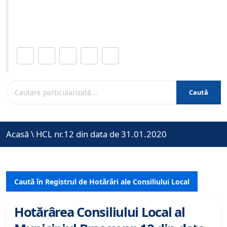
Site-ul oficial al Primariei Municipiului Brasov /
www.brasovcity.ro
Distribuie această pagină.
Caută
Acasă
\
HCL nr.12 din data de 31.01.2020
Caută în Registrul de Hotărâri ale Consiliului Local
Hotărârea Consiliului Local al