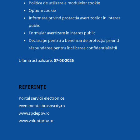
Politica de utilizare a modulelor cookie
Optiuni cookie
Informare privind protectia avertizorilor în interes
public
Formular avertizare în interes public
Declarație pentru a beneficia de protecția privind
răspunderea pentru încălcarea confidențialității
Ultima actualizare:
07-08-2026
REFERINȚE
Portal servicii electronice
evenimente.brasovcity.ro
www.spclepbv.ro
www.voluntarbv.ro