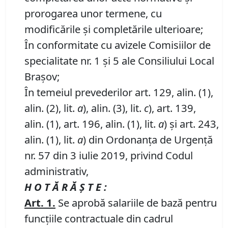
prorogarea unor termene, cu
modificările şi completările ulterioare;
În conformitate cu avizele Comisiilor de
specialitate nr. 1 și 5 ale Consiliului Local
Brașov;
În temeiul prevederilor art. 129, alin. (1),
alin. (2), lit.
a
), alin. (3), lit.
c
), art. 139,
alin. (1), art. 196, alin. (1), lit.
a
) și art. 243,
alin. (1), lit.
a
) din Ordonanța de Urgență
nr. 57 din 3 iulie 2019, privind Codul
administrativ,
H O T Ă R Ă Ş T E :
Art. 1.
Se aprobă salariile de bază pentru
funcţiile contractuale din cadrul