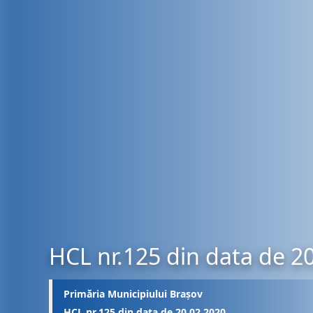
HCL nr.125 din data de 2
Primăria Municipiului Brașov
HCL nr.125 din data de 20.02.2020