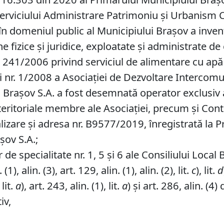
Serviciului Administrare Patrimoniu şi Urbanism C
în domeniul public al Municipiului Braşov a inve
ane fizice şi juridice, exploatate şi administrate 
 241/2006 privind serviciul de alimentare cu apă şi
i nr. 1/2008 a Asociaţiei de Dezvoltare Intercomu
Braşov S.A. a fost desemnată operator exclusiv al
-teritoriale membre ale Asociaţiei, precum şi Contr
lizare și adresa nr. B9577/2019, înregistrată la P
ov S.A.;
de specialitate nr. 1, 5 și 6 ale Consiliului Local 
), alin. (3), art. 129, alin. (1), alin. (2), lit.
c
), lit.
d
 lit.
a
), art. 243, alin. (1), lit.
a
) și art. 286, alin. (
iv,