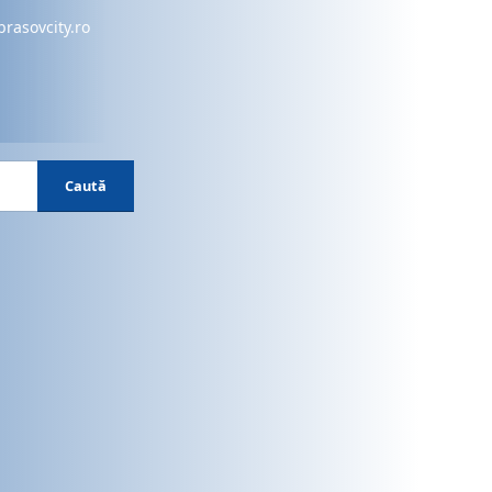
brasovcity.ro
Caută