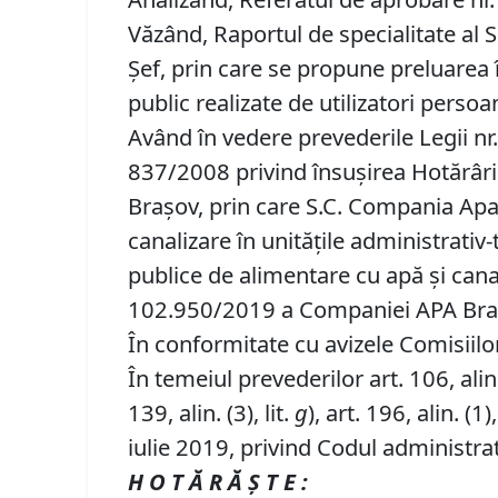
Văzând, Raportul de specialitate al 
Șef, prin care se propune preluarea 
public realizate de utilizatori perso
Având în vedere prevederile Legii nr.
837/2008 privind însuşirea Hotărâri
Braşov, prin care S.C. Compania Apa 
canalizare în unităţile administrativ
publice de alimentare cu apă şi cana
102.950/2019 a Companiei APA Braș
În conformitate cu avizele Comisiilor 
În temeiul prevederilor art. 106, alin. (1
139, alin. (3), lit.
g
), art. 196, alin. (1),
iulie 2019, privind Codul administrat
H O T Ă R Ă Ş T E :