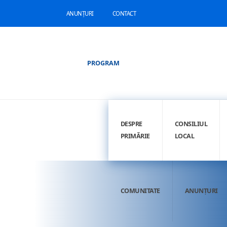
ANUNȚURI
CONTACT
PROGRAM
DESPRE
CONSILIUL
PRIMĂRIE
LOCAL
COMUNITATE
ANUNȚURI