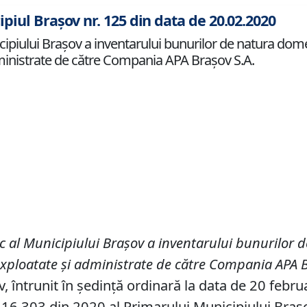
ipiul Brașov nr. 125 din data de 20.02.2020
piului Braşov a inventarului bunurilor de natura domeni
administrate de către Compania APA Braşov S.A.
c al Municipiului Braşov a inventarului bunurilor d
 exploata
te
şi administra
te
de către Compania APA B
v, întrunit în ședință ordinară la data de 20 febru
16.303 din 2020 al Primarului Municipiului Braşov,