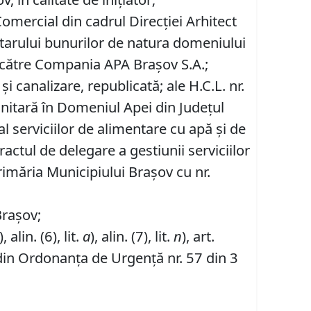
omercial din cadrul Direcției Arhitect
ntarului bunurilor de natura domeniului
de către Compania APA Braşov S.A.;
 canalizare, republicată; ale H.C.L. nr.
nitară în Domeniul Apei din Judeţul
 serviciilor de alimentare cu apă şi de
actul de delegare a gestiunii serviciilor
rimăria Municipiului Brașov cu nr.
Brașov;
), alin. (6), lit.
a
), alin. (7), lit.
n
), art.
4) din Ordonanța de Urgență nr. 57 din 3