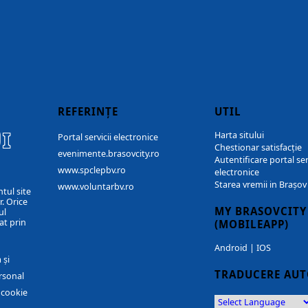
REFERINȚE
UTIL
I
Harta sitului
Portal servicii electronice
Chestionar satisfacție
evenimente.brasovcity.ro
Autentificare portal ser
www.spclepbv.ro
electronice
Starea vremii in Brașov
www.voluntarbv.ro
ntul site
. Orice
MY BRASOVCITY
ul
at prin
(MOBILEAPP)
Android
|
IOS
 și
TRADUCERE AU
rsonal
r cookie