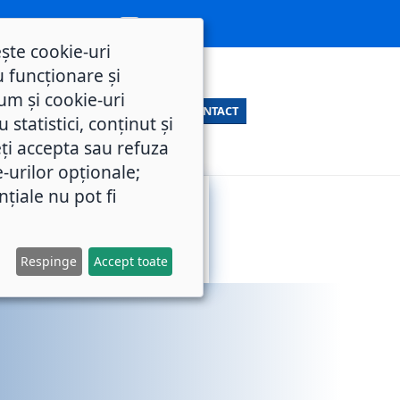
ește cookie-uri
 funcționare și
um și cookie-uri
CONTACT
statistici, conținut și
ți accepta sau refuza
e-urilor opționale;
nțiale nu pot fi
SERVICII
M.O.L.
PUBLICE
Respinge
Accept toate