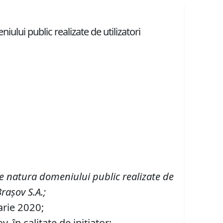
ului public realizate de utilizatori
e natura domeniului public realizate de
raşov S
.
A
.;
arie 2020;
 în calitate de inițiator;