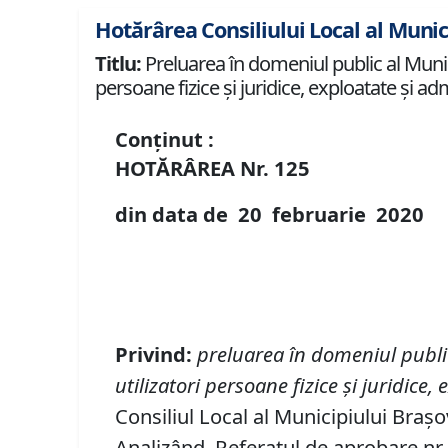
Hotărârea Consiliului Local al Munic
Titlu:
Preluarea în domeniul public al Munici
persoane fizice şi juridice, exploatate şi 
Conținut :
HOTĂRÂREA Nr.
125
din data de
20 februarie
20
20
P
rivind
:
preluarea în domeniul publi
utilizatori
persoane fizice şi juridice,
Consiliul Local al Municipiului Brașo
Analizând, Referatul de aprobare nr. 