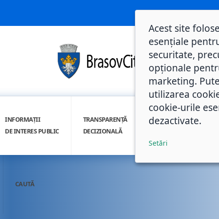
Acest site folos
esențiale pentru
securitate, prec
opționale pentru 
marketing. Pute
utilizarea cooki
cookie-urile ese
dezactivate.
INFORMAȚII
TRANSPARENȚĂ
INTEGRITATE
DE INTERES PUBLIC
DECIZIONALĂ
INSTITUȚIONALĂ
Setări
CAUTĂ