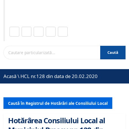
Site-ul oficial al Primariei Municipiului Brasov /
www.brasovcity.ro
Distribuie această pagină.
Caută
Acasă
\
HCL nr.128 din data de 20.02.2020
Caută în Registrul de Hotărâri ale Consiliului Local
Hotărârea Consiliului Local al