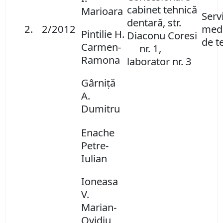
cabinet tehnică
Marioara
Servi
dentară, str.
2.
2/2012
medi
Pintilie H.
Diaconu Coresi
de t
Carmen-
nr. 1,
Ramona
laborator nr. 3
Gârniţă
A.
Dumitru
Enache
Petre-
Iulian
Ioneasa
V.
Marian-
Ovidiu