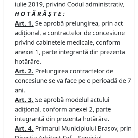
iulie 2019, privind Codul administrativ,
H O T Ă R Ă Ş T E :
Art.
1
.
Se aprobă prelungirea, prin act
adiţional, a contractelor de concesiune
privind cabinetele medicale, conform
anexei 1, parte integrantă din prezenta
hotărâre.
Art. 2.
Prelungirea contractelor de
concesiune se va face pe o perioadă de 7
ani.
Art. 3.
Se aprobă modelul actului
adiţional, conform anexei 2, parte
integrantă din prezenta hotărâre.
A
rt.
4
.
Primarul Municipiului Braşov, prin
Direcţia Arhitect Şef - Serviciul