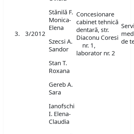
Stănilă F.
Concesionare
Monica-
cabinet tehnică
Servi
Elena
dentară, str.
3.
3/2012
medi
Diaconu Coresi
Szecsi A.
de t
nr. 1,
Sandor
laborator nr. 2
Stan T.
Roxana
Gereb A.
Sara
Ianofschi
I. Elena-
Claudia