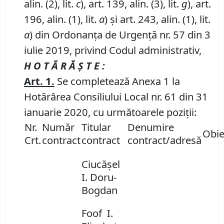
alin. (2), lit.
c
), art. 139, alin. (3), lit.
g
), art.
196, alin. (1), lit.
a
) și art. 243, alin. (1), lit.
a
) din Ordonanța de Urgență nr. 57 din 3
iulie 2019, privind Codul administrativ,
H O T Ă R Ă Ş T E :
Art.
1
.
Se completează Anexa 1 la
Hotărârea Consiliului Local nr. 61 din 31
ianuarie 2020, cu următoarele poziţii:
Nr.
Număr
Titular
Denumire
Obie
Crt.
contract
contract
contract/adresă
Ciucăşel
I. Doru-
Bogdan
Foof I.