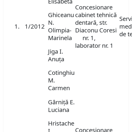
Elisabeta
Concesionare
Ghiceanu
cabinet tehnică
Servi
N.
dentară, str.
1.
1/2012
medi
Olimpia-
Diaconu Coresi
de t
Marinela
nr. 1,
laborator nr. 1
Jiga I.
Anuţa
Cotinghiu
M.
Carmen
Gârniţă E.
Luciana
Hristache
Concesionare
I.