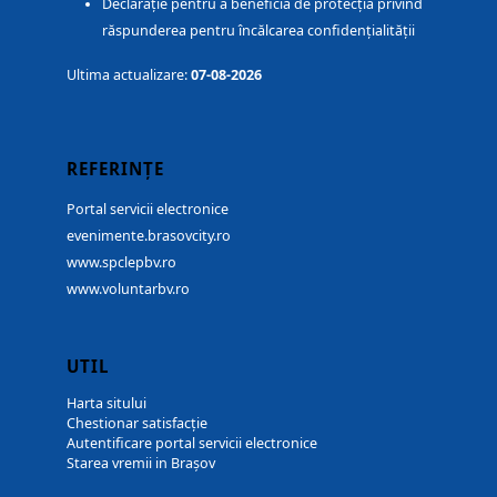
Declarație pentru a beneficia de protecția privind
răspunderea pentru încălcarea confidențialității
Ultima actualizare:
07-08-2026
REFERINȚE
Portal servicii electronice
evenimente.brasovcity.ro
www.spclepbv.ro
www.voluntarbv.ro
UTIL
Harta sitului
Chestionar satisfacție
Autentificare portal servicii electronice
Starea vremii in Brașov