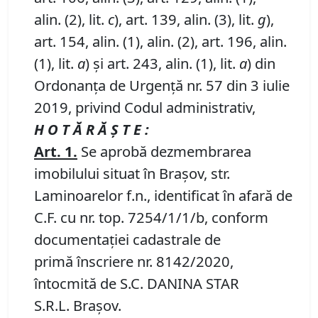
alin. (2), lit.
c
), art. 139, alin. (3), lit.
g
),
art. 154, alin. (1), alin. (2), art. 196, alin.
(1), lit.
a
) și art. 243, alin. (1), lit.
a
) din
Ordonanța de Urgență nr. 57 din 3 iulie
2019, privind Codul administrativ,
H O T Ă R Ă Ş T E :
Art.
1
.
Se aprobă dezmembrarea
imobilului situat în Brașov, str.
Laminoarelor f.n., identificat în afară de
C.F. cu nr. top. 7254/1/1/b, conform
documentației cadastrale de
primă înscriere nr. 8142/2020,
întocmită de S.C. DANINA STAR
S.R.L. Brașov.