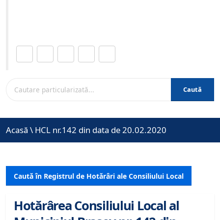
Site-ul oficial al Primariei Municipiului Brasov /
www.brasovcity.ro
Distribuie această pagină.
Caută
Acasă
\
HCL nr.142 din data de 20.02.2020
Caută în Registrul de Hotărâri ale Consiliului Local
Hotărârea Consiliului Local al