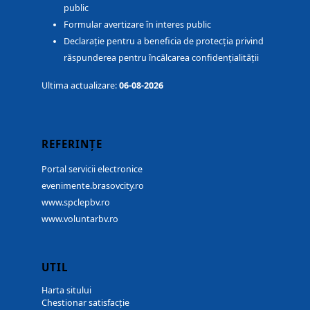
public
Formular avertizare în interes public
Declarație pentru a beneficia de protecția privind
răspunderea pentru încălcarea confidențialității
Ultima actualizare:
06-08-2026
REFERINȚE
Portal servicii electronice
evenimente.brasovcity.ro
www.spclepbv.ro
www.voluntarbv.ro
UTIL
Harta sitului
Chestionar satisfacție