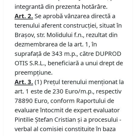
integrantă din prezenta hotărâre.
Art.
2
.
Se aprobă vânzarea directă a
terenului aferent construcției, situat în
Brașov, str. Molidului f.n., rezultat din
dezmembrarea de la art. 1, în
suprafață de 343 m.p., către DUPROD
OTIS S.R.L., beneficiară a unui drept de
preempțiune.
Art.
3
.
(1) Prețul terenului menționat la
art. 1 este de 230 Euro/m.p., respectiv
78890 Euro, conform Raportului de
evaluare întocmit de expert evaluator
Pintilie Ștefan Cristian și a procesului -
verbal al comisiei constituite în baza