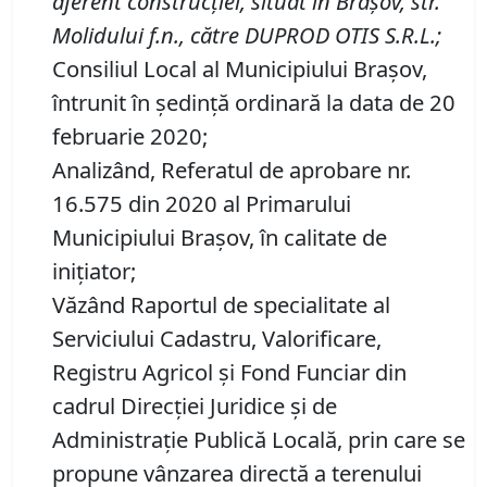
aferent construc
ț
iei, situat
î
n Bra
ș
ov, str.
Molidului f.n., c
ă
tre DUPROD OTIS S
.
R
.
L
.;
Consiliul Local al Municipiului Brașov,
întrunit în ședință ordinară la data de 20
februarie 2020;
Analizând, Referatul de aprobare nr.
16.575 din 2020 al Primarului
Municipiului Brașov, în calitate de
inițiator;
Văzând Raportul de specialitate al
Serviciului Cadastru, Valorificare,
Registru Agricol şi Fond Funciar din
cadrul Direcţiei Juridice şi de
Administraţie Publică Locală, prin care se
propune vânzarea directă a terenului