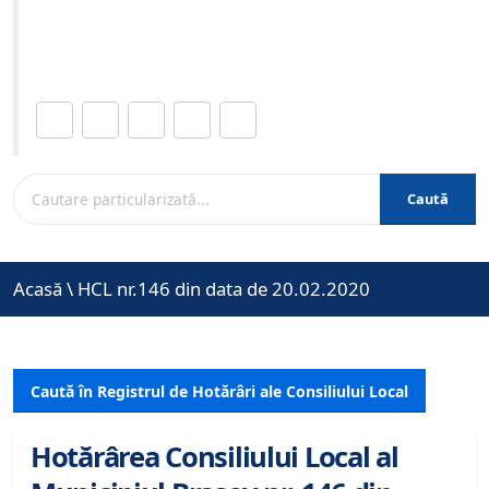
Site-ul oficial al Primariei Municipiului Brasov /
www.brasovcity.ro
Distribuie această pagină.
Caută
Acasă
\
HCL nr.146 din data de 20.02.2020
Caută în Registrul de Hotărâri ale Consiliului Local
Hotărârea Consiliului Local al