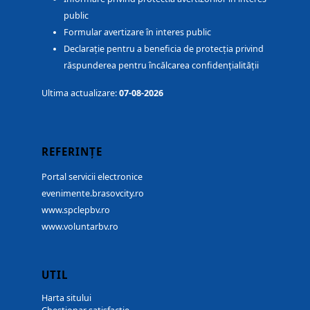
public
Formular avertizare în interes public
Declarație pentru a beneficia de protecția privind
răspunderea pentru încălcarea confidențialității
Ultima actualizare:
07-08-2026
REFERINȚE
Portal servicii electronice
evenimente.brasovcity.ro
www.spclepbv.ro
www.voluntarbv.ro
UTIL
Harta sitului