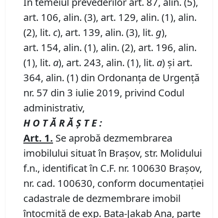
În temeiul prevederilor art. 87, alin. (5),
art. 106, alin. (3), art. 129, alin. (1), alin.
(2), lit.
c
), art. 139, alin. (3), lit.
g
),
art. 154, alin. (1), alin. (2), art. 196, alin.
(1), lit.
a
), art. 243, alin. (1), lit.
a
) și art.
364, alin. (1) din Ordonanța de Urgență
nr. 57 din 3 iulie 2019, privind Codul
administrativ,
H O T Ă R Ă Ş T E :
Art.
1
.
Se aprobă dezmembrarea
imobilului situat în Brașov, str. Molidului
f.n., identificat în C.F. nr. 100630 Brașov,
nr. cad. 100630, conform documentației
cadastrale de dezmembrare imobil
întocmită de exp. Bata-Jakab Ana, parte