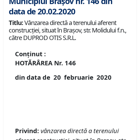
Municipiul Brașov nr. 146 din
data de 20.02.2020
Titlu:
Vânzarea directă a terenului aferent
construcției, situat în Brașov, str. Molidului f.n.,
către DUPROD OTIS S.R.L.
Conținut :
HOTĂRÂREA Nr.
146
din data de
20 februarie
20
20
Privind:
v
â
nzarea direct
ă
a terenului