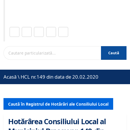
Site-ul oficial al Primariei Municipiului Brasov /
www.brasovcity.ro
Distribuie această pagină.
Caută
Acasă
\
HCL nr.149 din data de 20.02.2020
Caută în Registrul de Hotărâri ale Consiliului Local
Hotărârea Consiliului Local al