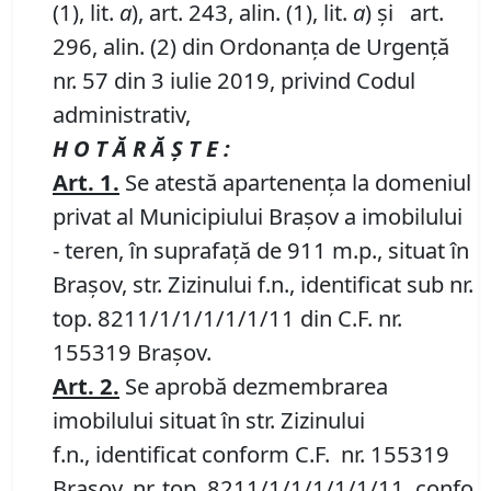
(1), lit.
a
), art. 243, alin. (1), lit.
a
) și art.
296, alin. (2) din Ordonanța de Urgență
nr. 57 din 3 iulie 2019, privind Codul
administrativ,
H O T Ă R Ă Ş T E :
Art.
1
.
Se atestă apartenența la domeniul
privat al Municipiului Brașov a imobilului
- teren, în suprafață de 911 m.p., situat în
Brașov, str. Zizinului f.n., identificat sub nr.
top. 8211/1/1/1/1/1/11 din C.F. nr.
155319 Brașov.
Art.
2.
Se aprobă dezmembrarea
imobilului situat în str. Zizinului
f.n., identificat conform C.F. nr. 155319
Brașov, nr. top. 8211/1/1/1/1/1/11, confo