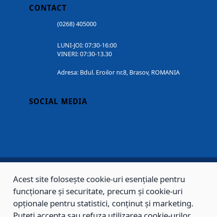
CONTACT
(0268) 405000
LUNI-JOI: 07:30-16:00
VINERI: 07:30-13.30
Adresa: Bdul. Eroilor nr.8, Brasov, ROMANIA
SOCIAL MEDIA
Acest site folosește cookie-uri esențiale pentru
Copyright © 2002 - 2026 - PRIMĂRIA MUNICIPIULUI BRAȘOV, toate drepturile
funcționare și securitate, precum și cookie-uri
rezervate.
opționale pentru statistici, conținut și marketing.
Puteți accepta sau refuza utilizarea cookie-urilor