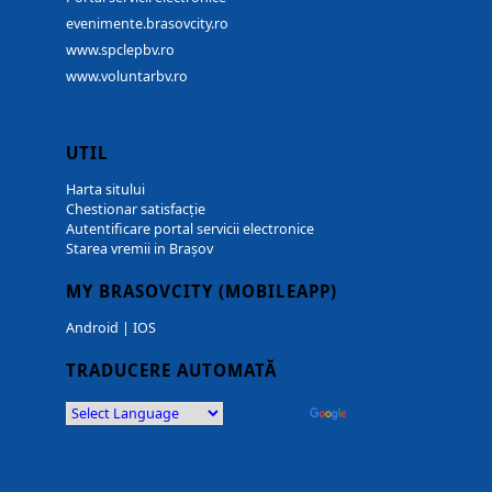
evenimente.brasovcity.ro
www.spclepbv.ro
www.voluntarbv.ro
UTIL
Harta sitului
Chestionar satisfacție
Autentificare portal servicii electronice
Starea vremii in Brașov
MY BRASOVCITY (MOBILEAPP)
Android
|
IOS
TRADUCERE AUTOMATĂ
Powered by
Translate