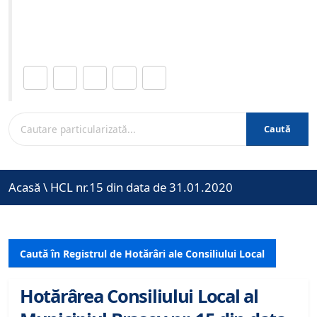
Site-ul oficial al Primariei Municipiului Brasov /
www.brasovcity.ro
Distribuie această pagină.
Caută
Acasă
\
HCL nr.15 din data de 31.01.2020
Caută în Registrul de Hotărâri ale Consiliului Local
Hotărârea Consiliului Local al