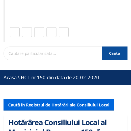
Site-ul oficial al Primariei Municipiului Brasov /
www.brasovcity.ro
Distribuie această pagină.
Caută
Acasă
\
HCL nr.150 din data de 20.02.2020
Caută în Registrul de Hotărâri ale Consiliului Local
Hotărârea Consiliului Local al