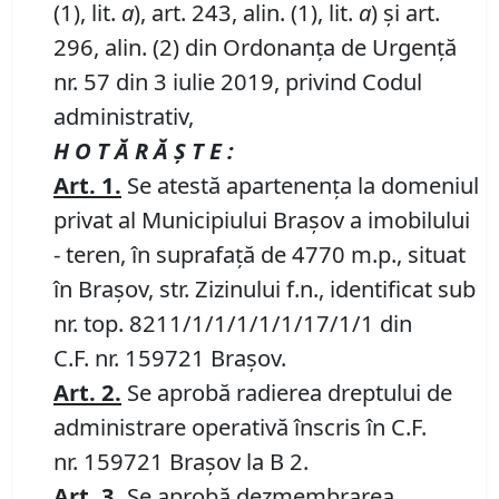
(1), lit.
a
), art. 243, alin. (1), lit.
a
) și art.
296, alin. (2) din Ordonanța de Urgență
nr. 57 din 3 iulie 2019, privind Codul
administrativ,
H O T Ă R Ă Ş T E :
Art.
1
.
Se atestă apartenența la domeniul
privat al Municipiului Brașov a imobilului
- teren, în suprafață de 4770 m.p., situat
în Brașov, str. Zizinului f.n., identificat sub
nr. top. 8211/1/1/1/1/1/17/1/1 din
C.F. nr. 159721 Brașov.
Art. 2.
Se aprobă radierea dreptului de
administrare operativă înscris în C.F.
nr. 159721 Brașov la B 2.
Art.
3.
Se aprobă dezmembrarea