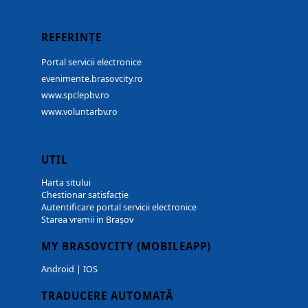
REFERINȚE
Portal servicii electronice
evenimente.brasovcity.ro
www.spclepbv.ro
www.voluntarbv.ro
UTIL
Harta sitului
Chestionar satisfacție
Autentificare portal servicii electronice
Starea vremii in Brașov
MY BRASOVCITY (MOBILEAPP)
Android
|
IOS
TRADUCERE AUTOMATĂ