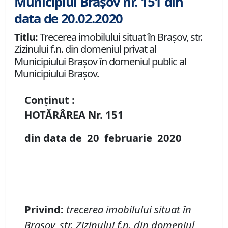
Municipiul Brașov nr. 151 din
data de 20.02.2020
Titlu:
Trecerea imobilului situat în Brașov, str.
Zizinului f.n. din domeniul privat al
Municipiului Brașov în domeniul public al
Municipiului Brașov.
Conținut :
HOTĂRÂREA Nr.
151
din data de
20 februarie
20
20
Privind:
trecerea imobilului situat
î
n
Bra
ș
ov, str.
Zizinului f.n. din domeniul