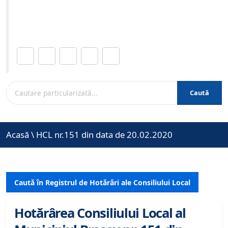
Site-ul oficial al Primariei Municipiului Brasov /
www.brasovcity.ro
Distribuie această pagină.
Caută
Acasă
\
HCL nr.151 din data de 20.02.2020
Caută în Registrul de Hotărâri ale Consiliului Local
Hotărârea Consiliului Local al