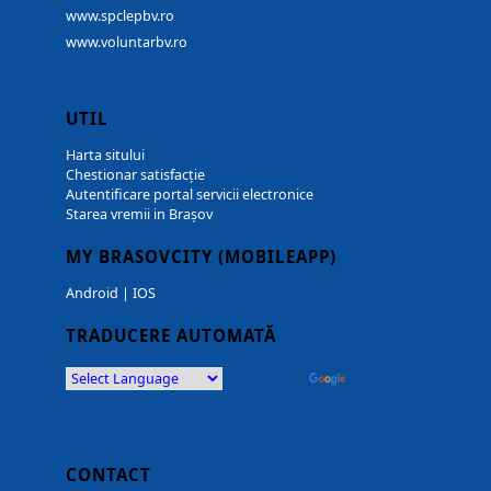
www.spclepbv.ro
www.voluntarbv.ro
UTIL
Harta sitului
Chestionar satisfacție
Autentificare portal servicii electronice
Starea vremii in Brașov
MY BRASOVCITY (MOBILEAPP)
Android
|
IOS
TRADUCERE AUTOMATĂ
Powered by
Translate
CONTACT