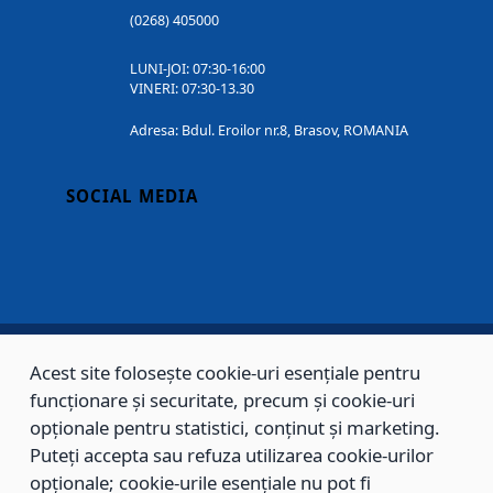
(0268) 405000
LUNI-JOI: 07:30-16:00
VINERI: 07:30-13.30
Adresa: Bdul. Eroilor nr.8, Brasov, ROMANIA
SOCIAL MEDIA
Acest site folosește cookie-uri esențiale pentru
Copyright © 2002 - 2026 - PRIMĂRIA MUNICIPIULUI BRAȘOV, toate drepturile
funcționare și securitate, precum și cookie-uri
rezervate.
opționale pentru statistici, conținut și marketing.
Puteți accepta sau refuza utilizarea cookie-urilor
Sitemap
Contact
opționale; cookie-urile esențiale nu pot fi