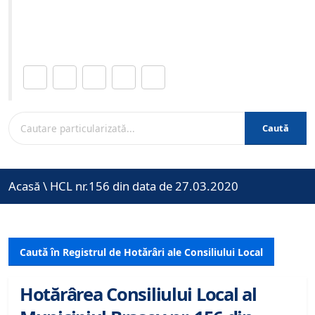
Site-ul oficial al Primariei Municipiului Brasov /
www.brasovcity.ro
Distribuie această pagină.
Caută
Acasă
\
HCL nr.156 din data de 27.03.2020
Caută în Registrul de Hotărâri ale Consiliului Local
Hotărârea Consiliului Local al