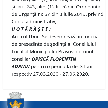
și art. 243, alin. (1), lit.
a
) din Ordonanța
de Urgență nr. 57 din 3 iulie 2019, privind
Codul administrativ,
H O T Ă R Ă Ş T E :
Articol Unic:
Se desemnează în funcţia
de preşedinte de şedinţă al Consiliului
Local al Municipiului Braşov, domnul
consilier
OPRICĂ FLORENTIN
ADRIAN
pentru o perioadă de 3 luni,
respectiv 27.03.2020 - 27.06.2020.