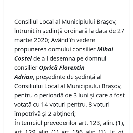
Consiliul Local al Municipiului Brașov,
întrunit în ședință ordinară la data de 27
martie 2020; Având în vedere
propunerea domului consilier
Mihai
Costel
de a-l desemna pe domnul
consilier
Oprică Florentin
Adrian
,
preşedinte de şedinţă al
Consiliului Local al Municipiului Braşov,
pentru o perioadă de 3 luni şi care a fost
votată cu 14 voturi pentru, 8 voturi
împotrivă și 2 abțineri;
În temeiul prevederilor art. 123, alin. (1),
art. 129, alin. (1), art. 196, alin. (1), lit.
a
)