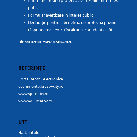
Informare privind protectia avertizorilor în interes
public
Formular avertizare în interes public
Declarație pentru a beneficia de protecția privind
răspunderea pentru încălcarea confidențialității
Ultima actualizare:
07-08-2026
REFERINȚE
Portal servicii electronice
evenimente.brasovcity.ro
www.spclepbv.ro
www.voluntarbv.ro
UTIL
Harta sitului