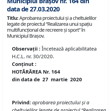
Municipiul Brașov nr. 164 din
data de 27.03.2020
Titlu:
Aprobarea proiectului şi a cheltuielilor
legate de proiectul “Realizarea unui spațiu
multifuncțional de recreere și sport” în
Municipiul Brașov.
Observații :
Încetează aplicabilitatea
H.C.L. nr. 30/2020.
Conținut :
HOTĂRÂREA Nr.
164
din data de
27 martie
20
20
Privind
:
aprobarea
proiectului
şi a
cheltuielilor legate de proiectul
“Realizarea