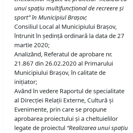
unui s
pațiu multifunc
ț
ional de recreere și
sport”
î
n
M
unicipiul Bra
ș
ov
;
Consiliul Local al Municipiului Brașov,
întrunit în ședință ordinară la data de 27
martie 2020;
Analizând, Referatul de aprobare nr.
21.867 din 26.02.2020 al Primarului
Municipiului Braşov, în calitate de
inițiator;
Având în vedere Raportul de specialitate
al Direcţiei Relaţii Externe, Cultură şi
Evenimente, prin care se propune
aprobarea proiectului şi a cheltuielilor
legate de proiectul
“Realizarea unui s
pațiu