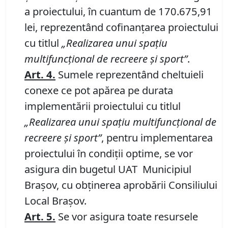
a proiectului, în cuantum de 170.675,91
lei, reprezentând cofinanțarea proiectului
cu titlul
„Realizarea unui spa
ț
iu
multifunc
ț
ional de recreere
ș
i sport”
.
Art.
4
.
Sumele reprezentând cheltuieli
conexe ce pot apărea pe durata
implementării proiectului cu titlul
„Realizarea unui spa
ț
iu multifunc
ț
ional de
recreere
ș
i sport
”
, pentru implementarea
proiectului în condiții optime, se vor
asigura din bugetul UAT Municipiul
Brașov, cu obținerea aprobării Consiliului
Local Brașov.
Art.
5.
Se vor asigura toate resursele