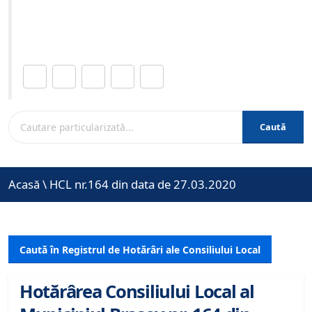
Site-ul oficial al Primariei Municipiului Brasov /
www.brasovcity.ro
Distribuie această pagină.
Caută
Acasă
\
HCL nr.164 din data de 27.03.2020
Caută în Registrul de Hotărâri ale Consiliului Local
Hotărârea Consiliului Local al