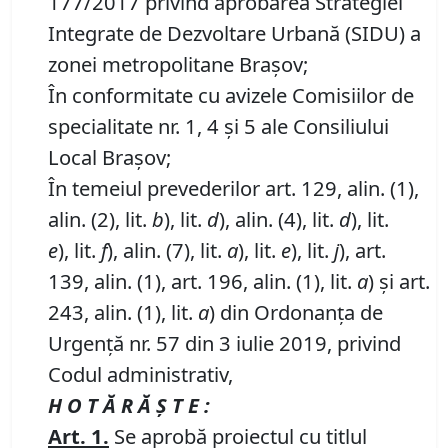
177/2017 privind aprobarea Strategiei
Integrate de Dezvoltare Urbană (SIDU) a
zonei metropolitane Brașov;
În conformitate cu avizele Comisiilor de
specialitate nr. 1, 4 și 5 ale Consiliului
Local Brașov;
În temeiul prevederilor art. 129, alin. (1),
alin. (2), lit.
b
), lit.
d
), alin. (4), lit.
d
), lit.
e
), lit.
f
), alin. (7), lit.
a
), lit.
e
), lit.
j
), art.
139, alin. (1), art. 196, alin. (1), lit.
a
) și art.
243, alin. (1), lit.
a
) din Ordonanța de
Urgență nr. 57 din 3 iulie 2019, privind
Codul administrativ,
H O T Ă R Ă Ş T E :
Art.
1.
Se aprobă proiectul cu titlul