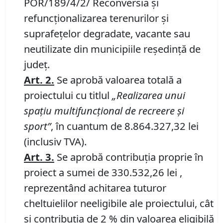
POR/189/4/2/ Reconversia şi
refuncţionalizarea terenurilor şi
suprafeţelor degradate, vacante sau
neutilizate din municipiile reşedinţă de
judeţ.
Art.
2
.
Se aprobă valoarea totală a
proiectului cu titlul
„Realizarea unui
spa
ț
iu multifunc
ț
ional de recreere
ș
i
sport”
, în cuantum de 8.864.327,32 lei
(inclusiv TVA).
Art.
3
.
Se aprobă contribuția proprie în
proiect a sumei de 330.532,26 lei ,
reprezentând achitarea tuturor
cheltuielilor neeligibile ale proiectului, cât
și contribuția de 2 % din valoarea eligibilă