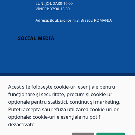
LUNI-JOI: 07:30-16:00
VINERI: 07:30-13.30
Adresa: Bdul. Eroilor nr.8, Brasov, ROMANIA
SOCIAL MEDIA
Acest site folosește cookie-uri esențiale pentru
Copyright © 2002 - 2026 - PRIMĂRIA MUNICIPIULUI BRAȘOV, toate drepturile
funcționare și securitate, precum și cookie-uri
rezervate.
opționale pentru statistici, conținut și marketing.
Puteți accepta sau refuza utilizarea cookie-urilor
Sitemap
Contact
opționale; cookie-urile esențiale nu pot fi
dezactivate.