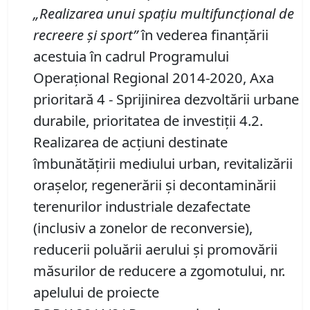
„Realizarea unui spa
ț
iu multifunc
ț
ional de
recreere
ș
i sport”
în vederea finanțării
acestuia în cadrul Programului
Operațional Regional 2014-2020, Axa
prioritară 4 - Sprijinirea dezvoltării urbane
durabile, prioritatea de investiții 4.2.
Realizarea de acțiuni destinate
îmbunătățirii mediului urban, revitalizării
orașelor, regenerării și decontaminării
terenurilor industriale dezafectate
(inclusiv a zonelor de reconversie),
reducerii poluării aerului și promovării
măsurilor de reducere a zgomotului, nr.
apelului de proiecte