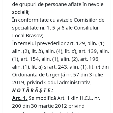
de grupuri de persoane aflate în nevoie
socială;
În conformitate cu avizele Comisiilor de
specialitate nr. 1, 5 și 6 ale Consiliului
Local Brașov;
În temeiul prevederilor art. 129, alin. (1),
alin. (2), lit.
b
), alin. (4), lit.
d
), art. 139, alin.
(1), art. 154, alin. (1), alin. (2), art. 196,
alin. (1), lit.
a
) și art. 243, alin. (1), lit.
a
) din
Ordonanța de Urgență nr. 57 din 3 iulie
2019, privind Codul administrativ,
H O T Ă R Ă Ş T E :
Art.
1.
Se modifică Art. 1 din H.C.L. nr.
200 din 30 martie 2012 privind