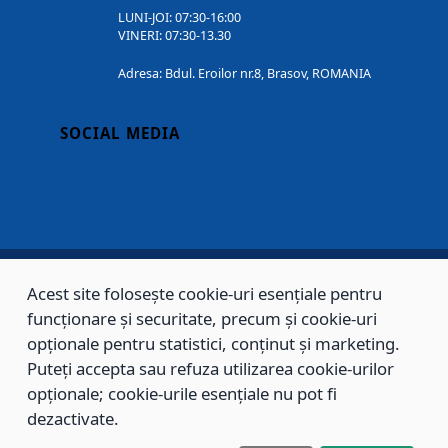
LUNI-JOI: 07:30-16:00
VINERI: 07:30-13.30
Adresa: Bdul. Eroilor nr.8, Brasov, ROMANIA
SOCIAL MEDIA
Acest site folosește cookie-uri esențiale pentru
Copyright © 2002 - 2026 - PRIMĂRIA MUNICIPIULUI BRAȘOV, toate drepturile
funcționare și securitate, precum și cookie-uri
rezervate.
opționale pentru statistici, conținut și marketing.
Puteți accepta sau refuza utilizarea cookie-urilor
Sitemap
Contact
opționale; cookie-urile esențiale nu pot fi
dezactivate.