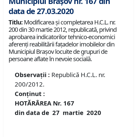
Municipiul Brașov nr. 167 din
data de 27.03.2020
Titlu:
Modificarea şi completarea H.C.L. nr.
200 din 30 martie 2012, republicată, privind
aprobarea indicatorilor tehnico-economici
aferenţi reabilitării faţadelor imobilelor din
Municipiul Braşov locuite de grupuri de
persoane aflate în nevoie socială.
Observații :
Republică H.C.L. nr.
200/2012.
Conținut :
HOTĂRÂREA Nr.
167
din data de
27 martie
20
20