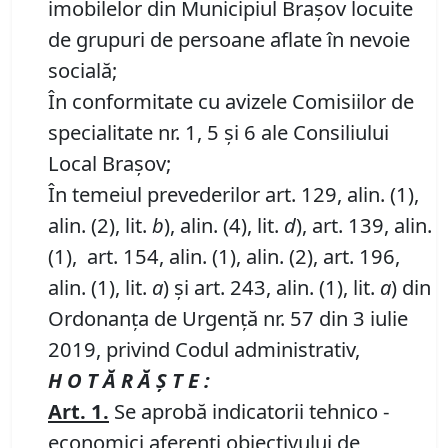
imobilelor din Municipiul Braşov locuite
de grupuri de persoane aflate în nevoie
socială;
În conformitate cu avizele Comisiilor de
specialitate nr. 1, 5 și 6 ale Consiliului
Local Brașov;
În temeiul prevederilor art. 129, alin. (1),
alin. (2), lit.
b
), alin. (4), lit.
d
), art. 139, alin.
(1), art. 154, alin. (1), alin. (2), art. 196,
alin. (1), lit.
a
) și art. 243, alin. (1), lit.
a
) din
Ordonanța de Urgență nr. 57 din 3 iulie
2019, privind Codul administrativ,
H O T Ă R Ă Ş T E :
Art. 1.
Se aprobă indicatorii tehnico -
economici aferenţi obiectivului de