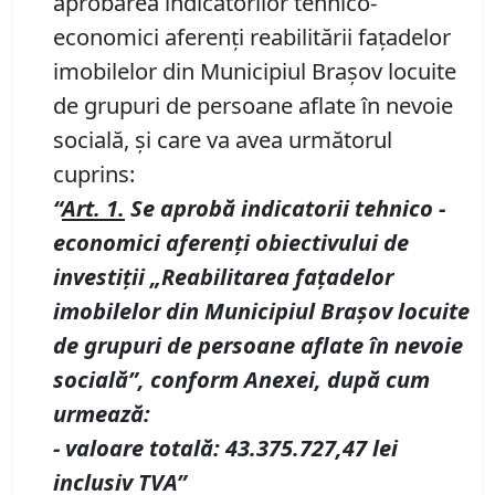
aprobarea indicatorilor tehnico-
economici aferenţi reabilitării faţadelor
imobilelor din Municipiul Braşov locuite
de grupuri de persoane aflate în nevoie
socială, şi care va avea următorul
cuprins:
“
Art. 1.
Se aprobă
indicatorii tehnico -
economici
aferenţi
obiectivul
ui
de
investiții „
Reabilitarea faţadelor
imobilelor din Municipiul Braşov locuite
de grupuri de persoane aflate în nevoie
socială”, conform Anexei,
după cum
urmează:
- valoare totală: 43.375.727,47 lei
inclusiv TVA”