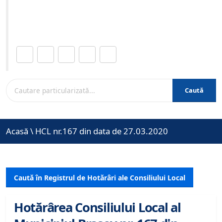
Site-ul oficial al Primariei Municipiului Brasov /
www.brasovcity.ro
Distribuie această pagină.
Caută
Acasă
\
HCL nr.167 din data de 27.03.2020
Caută în Registrul de Hotărâri ale Consiliului Local
Hotărârea Consiliului Local al