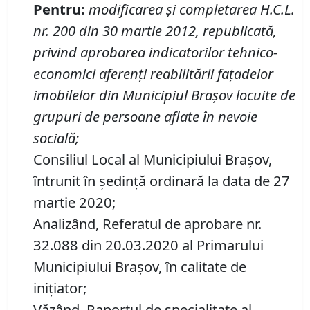
Pentru
:
modificarea şi completarea H.C.L.
nr. 200 din 30 martie
201
2, republicată,
privind
aprobarea
indicatorilor tehnico-
economici
aferenţi reabilitării faţadelor
imobilelor din Municipiul Braşov locuite de
grupuri de persoane aflate în nevoie
socială;
Consiliul Local al Municipiului Brașov,
întrunit în ședință ordinară la data de 27
martie 2020;
Analizând, Referatul de aprobare nr.
32.088 din 20.03.2020 al Primarului
Municipiului Braşov, în calitate de
inițiator;
Văzând, Raportul de specialitate al