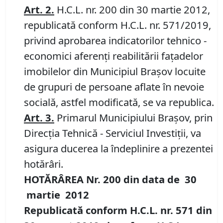
Art.
2
.
H.C.L. nr. 200 din 30 martie 2012,
republicată conform H.C.L. nr. 571/2019,
privind aprobarea indicatorilor tehnico -
economici aferenţi reabilitării faţadelor
imobilelor din Municipiul Braşov locuite
de grupuri de persoane aflate în nevoie
socială, astfel modificată, se va republica.
Art.
3
.
Primarul Municipiului Braşov, prin
Direcţia Tehnică - Serviciul Investiţii, va
asigura ducerea la îndeplinire a prezentei
hotărâri.
HOTĂRÂREA Nr.
200
din data de
30
martie
20
12
Republicată conform H.C.L. nr. 571 din