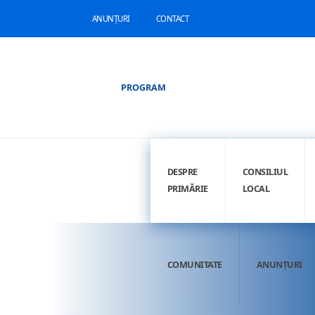
ANUNȚURI
CONTACT
PROGRAM
DESPRE
CONSILIUL
PRIMĂRIE
LOCAL
COMUNITATE
ANUNȚURI