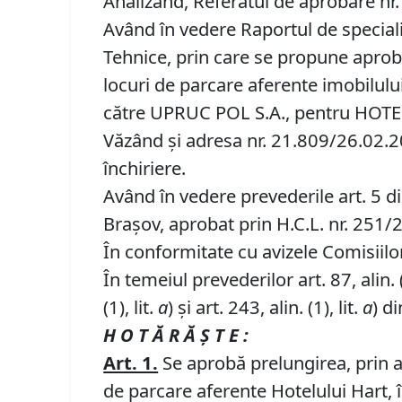
Analizând, Referatul de aprobare nr. 
Având în vedere Raportul de speciali
Tehnice, prin care se propune aprob
locuri de parcare aferente imobilului 
către UPRUC POL S.A., pentru HOT
Văzând și adresa nr. 21.809/26.02.202
închiriere.
Având în vedere prevederile art. 5 d
Brașov, aprobat prin H.C.L. nr. 251/
În conformitate cu avizele Comisiilor 
În temeiul prevederilor art. 87, alin. (5)
(1), lit.
a
) și art. 243, alin. (1), lit.
a
) d
H O T Ă R Ă Ş T E :
Art. 1.
Se aprobă prelungirea, prin a
de parcare aferente Hotelului Hart, 