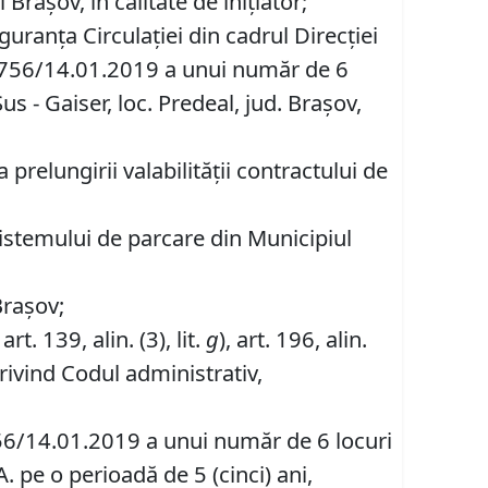
raşov, în calitate de inițiator;
uranţa Circulaţiei din cadrul Direcţiei
1/2756/14.01.2019 a unui număr de 6
us - Gaiser, loc. Predeal, jud. Braşov,
relungirii valabilității contractului de
sistemului de parcare din Municipiul
Brașov;
, art. 139, alin. (3), lit.
g
), art. 196, alin.
rivind Codul administrativ,
2756/14.01.2019 a unui număr de 6 locuri
 pe o perioadă de 5 (cinci) ani,