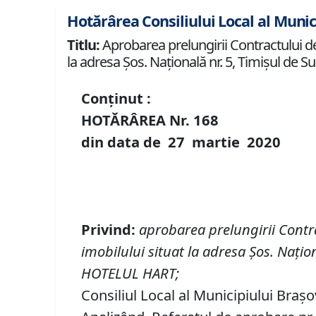
Hotărârea Consiliului Local al Munic
Titlu:
Aprobarea prelungirii Contractului de
la adresa Şos. Naţională nr. 5, Timişul de 
Conținut :
HOTĂRÂREA Nr.
168
din data de
27 martie
20
20
Privind
:
aprobarea prelungirii Contra
imobilului situat la adresa Şos. Naţion
HOTELUL HART
;
Consiliul Local al Municipiului Brașo