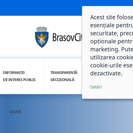
Acest site folos
esențiale pentru
securitate, prec
opționale pentru 
marketing. Pute
utilizarea cooki
cookie-urile ese
dezactivate.
INFORMAȚII
TRANSPARENȚĂ
INTEGRITATE
DE INTERES PUBLIC
DECIZIONALĂ
INSTITUȚIONALĂ
Setări
CAUTĂ