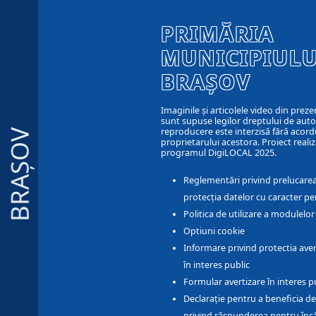
PRIMĂRIA
MUNICIPIULU
BRAȘOV
Imaginile și articolele video din preze
sunt supuse legilor dreptului de autor
reproducere este interzisă fără acord
BRAȘOV
proprietarului acestora. Proiect realiz
programul DigiLOCAL 2025.
Reglementări privind prelucarea
protecția datelor cu caracter pe
Politica de utilizare a modulelo
Optiuni cookie
Informare privind protectia aver
în interes public
Formular avertizare în interes p
Declarație pentru a beneficia de
privind răspunderea pentru înc