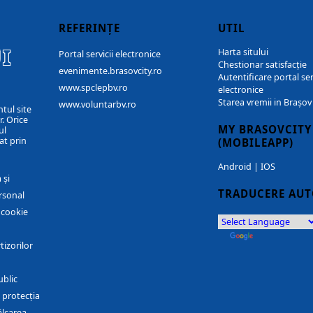
REFERINȚE
UTIL
I
Harta sitului
Portal servicii electronice
Chestionar satisfacție
evenimente.brasovcity.ro
Autentificare portal ser
www.spclepbv.ro
electronice
Starea vremii in Brașov
www.voluntarbv.ro
ntul site
. Orice
MY BRASOVCITY
ul
at prin
(MOBILEAPP)
Android
|
IOS
 și
TRADUCERE AU
rsonal
r cookie
by
Translate
tizorilor
ublic
 protecția
ălcarea