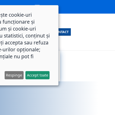
ește cookie-uri
 funcționare și
um și cookie-uri
CONTACT
statistici, conținut și
ți accepta sau refuza
e-urilor opționale;
nțiale nu pot fi
SERVICII
M.O.L.
PUBLICE
Respinge
Accept toate