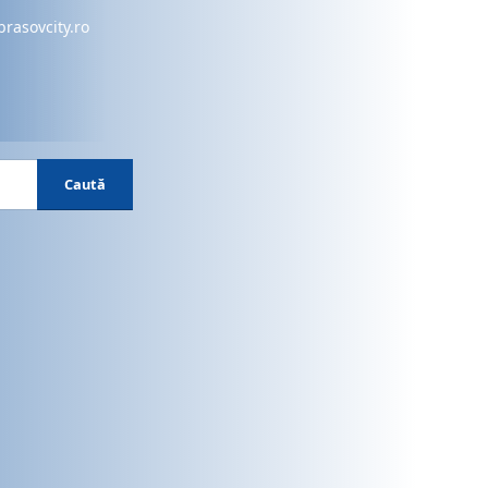
brasovcity.ro
Caută