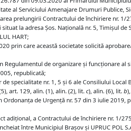
26.787 din 09.03.2020 al Primarului Municipiului B
tate al Serviciului Amenajare Drumuri Publice, Sig
area prelungirii Contractului de închiriere nr. 
situat la adresa Şos. Naţională nr. 5, Timişul de S
ELUL HART;
0 prin care această societate solicită aprobarea p
in Regulamentul de organizare și funcționare al 
2005, republicată;
de specialitate nr. 1, 5 și 6 ale Consiliului Local 
, art. 129, alin. (1), alin. (2), lit.
c
), alin. (6), lit.
b
)
in Ordonanța de Urgență nr. 57 din 3 iulie 2019, p
ct adiţional, a Contractului de închiriere nr. 1/
încheiat între Municipiul Braşov şi UPRUC POL S.A.