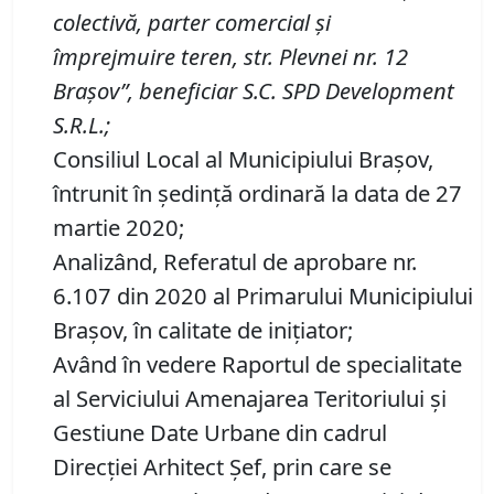
colectivă, parter comercial
şi
împrejmuire
teren
, str.
Plevnei nr.
12
Braşov
”, beneficiar
S
.
C
.
SPD Development
S
.
R
.
L
.;
Consiliul Local al Municipiului Brașov,
întrunit în ședință ordinară la data de 27
martie 2020;
Analizând, Referatul de aprobare nr.
6.107 din 2020 al Primarului Municipiului
Braşov, în calitate de iniţiator;
Având în vedere Raportul de specialitate
al Serviciului Amenajarea Teritoriului și
Gestiune Date Urbane din cadrul
Direcției Arhitect Șef, prin care se