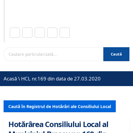
Site-ul oficial al Primariei Municipiului Brasov /
www.brasovcity.ro
Distribuie această pagină.
Caută
Acasă
\
HCL nr.169 din data de 27.03.2020
Caută în Registrul de Hotărâri ale Consiliului Local
Hotărârea Consiliului Local al