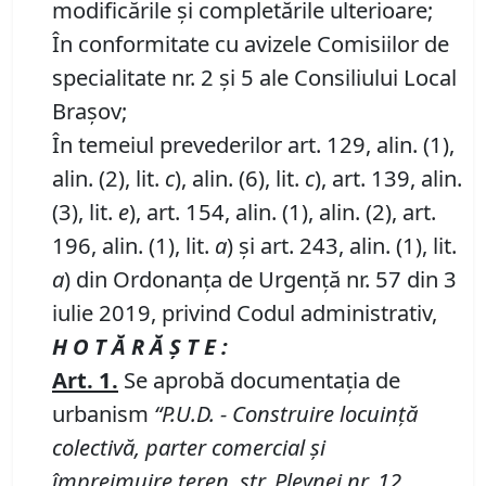
modificările şi completările ulterioare;
În conformitate cu avizele Comisiilor de
specialitate nr. 2 și 5 ale Consiliului Local
Brașov;
În temeiul prevederilor art. 129, alin. (1),
alin. (2), lit.
c
), alin. (6), lit.
c
), art. 139, alin.
(3), lit.
e
), art. 154, alin. (1), alin. (2), art.
196, alin. (1), lit.
a
) și art. 243, alin. (1), lit.
a
) din Ordonanța de Urgență nr. 57 din 3
iulie 2019, privind Codul administrativ,
H O T Ă R Ă Ş T E :
Art.
1.
Se aprobă documentaţia de
urbanism
“P
.
U
.
D
.
-
Construire
locuinţă
colectivă, parter comercial
şi
împrejmuire
teren
, str.
Plevnei nr.
12