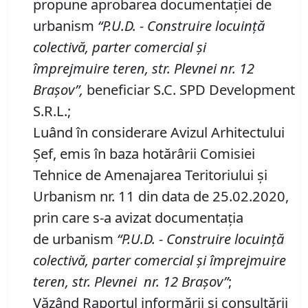
propune aprobarea documentaţiei de
urbanism
“P
.
U
.
D
.
-
Construire
locuinţă
colectivă, parter comercial
şi
împrejmuire
teren
, str.
Plevnei nr.
12
Braşov
”,
beneficiar S.C. SPD Development
S.R.L.;
Luând în considerare Avizul Arhitectului
Şef, emis în baza hotărârii Comisiei
Tehnice de Amenajarea Teritoriului şi
Urbanism nr. 11 din data de 25.02.2020,
prin care s-a avizat documentaţia
de urbanism
“P
.
U
.
D
.
-
Construire locuinţă
colectivă, parter comercial şi împrejmuire
teren, str.
Plevnei
nr.
12 Braşov”
;
Văzând Raportul informării şi consultării