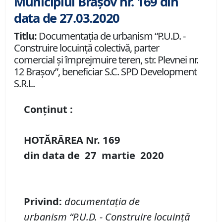
Municipiul Brașov nr. 169 din
data de 27.03.2020
Titlu:
Documentaţia de urbanism “P.U.D. -
Construire locuinţă colectivă, parter
comercial şi împrejmuire teren, str. Plevnei nr.
12 Braşov”, beneficiar S.C. SPD Development
S.R.L.
Conținut :
HOTĂRÂREA Nr.
169
din data de
27 martie
20
20
Privind
:
documentaţi
a de
urbanism
“P
.
U
.
D
.
-
Construire
locuinţă