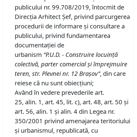
publicului nr. 99.708/2019, întocmit de
Direcţia Arhitect Şef, privind parcurgerea
procedurii de informare şi consultare a
publicului, privind fundamentarea
documentaţiei de
urbanism
“P
.
U
.
D
.
-
Construire locuinţă
colectivă, parter comercial şi împrejmuire
teren, str.
Plevnei nr.
12 Braşov”
, din care
reiese că nu sunt obiecţiuni;
Având în vedere prevederile art.
25, alin. 1, art. 45, lit. c), art. 48, art. 50 şi
art. 56, alin. 1 şi alin. 4 din Legea nr.
350/2001 privind amenajarea teritoriului
şi urbanismul, republicată, cu