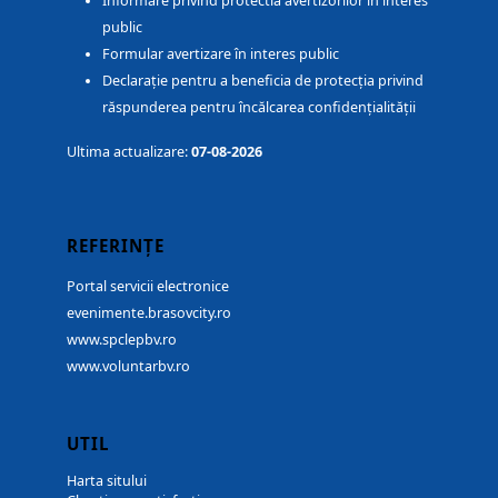
Informare privind protectia avertizorilor în interes
public
Formular avertizare în interes public
Declarație pentru a beneficia de protecția privind
răspunderea pentru încălcarea confidențialității
Ultima actualizare:
07-08-2026
REFERINȚE
Portal servicii electronice
evenimente.brasovcity.ro
www.spclepbv.ro
www.voluntarbv.ro
UTIL
Harta sitului