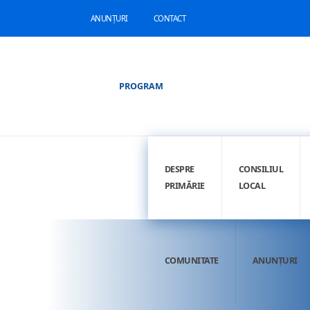
ANUNȚURI
CONTACT
PROGRAM
DESPRE
CONSILIUL
PRIMĂRIE
LOCAL
COMUNITATE
ANUNȚURI