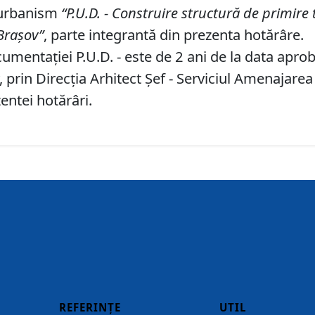
 urbanism
“P
.U.
D
.
-
Construire
structură de primire 
Braşov
”
, parte integrantă din prezenta hotărâre.
umentaţiei P.U.D. - este de 2 ani de la data aprobă
prin Direcţia Arhitect Şef - Serviciul Amenajarea
entei hotărâri.
REFERINȚE
UTIL