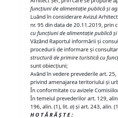
Arhitect Șef, prin care se propune
funcţiuni de alimentaţie publică şi 
Luând în considerare Avizul Arhitect
nr. 95 din data de 20.11.2019, prin
cu funcţiuni de alimentaţie publică şi
Văzând Raportul informării şi consul
procedurii de informare şi consult
structură de primire turistică cu func
sunt obiecţiuni;
Având în vedere prevederile art. 25, ali
privind amenajarea teritoriului şi ur
În conformitate cu avizele Comisiilor 
În temeiul prevederilor art. 129, alin. (
196, alin. (1), lit.
a
) și art. 243, alin. (1
H O T Ă R Ă Ş T E :