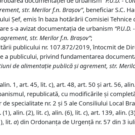
 aprobarea documentaţiei de urbanism
“P
.
U
.
D
.
-
Con
agrement
,
str.
Merilor f
.
n
.
Braşov
”
, beneficiar S.C. Ha
ului Şef, emis în baza hotărârii Comisiei Tehnice
 care s-a avizat documentaţia de urbanism
“P
.
U
.
D
.
-
 agrement, str.
Merilor f
.
n
.
Braşov”
;
tării publicului nr. 107.872/2019, întocmit de Dir
are a publicului, privind fundamentarea documen
ţiuni de alimentaţie publică şi agrement, str.
Merilo
n. 1, art. 45, lit. c), art. 48, art. 50 şi art. 56, al
banismul, republicată, cu modificările şi completă
de specialitate nr. 2 și 5 ale Consiliului Local Br
1), alin. (2), lit.
c
), alin. (6), lit.
c
), art. 139, alin. (3)
), lit.
a
) din Ordonanța de Urgență nr. 57 din 3 iul