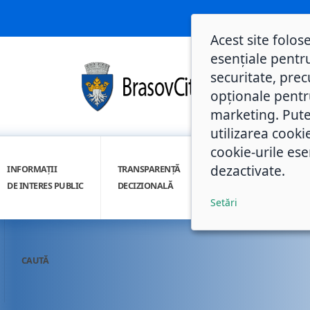
Acest site folos
esențiale pentru
securitate, prec
opționale pentru 
marketing. Pute
utilizarea cooki
cookie-urile ese
dezactivate.
INFORMAȚII
TRANSPARENȚĂ
INTEGRITATE
DE INTERES PUBLIC
DECIZIONALĂ
INSTITUȚIONALĂ
Setări
CAUTĂ