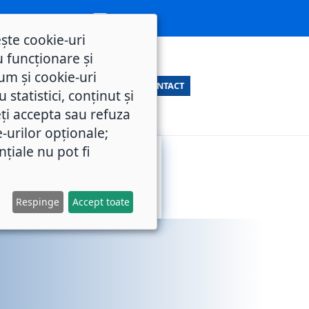
ește cookie-uri
 funcționare și
um și cookie-uri
CONTACT
statistici, conținut și
ți accepta sau refuza
e-urilor opționale;
nțiale nu pot fi
SERVICII
M.O.L.
PUBLICE
Respinge
Accept toate