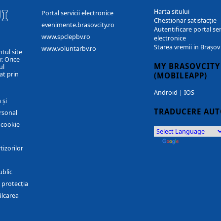
I
Harta sitului
Portal servicii electronice
Chestionar satisfacție
evenimente.brasovcity.ro
Autentificare portal ser
www.spclepbv.ro
electronice
Starea vremii in Brașov
www.voluntarbv.ro
ntul site
. Orice
MY BRASOVCITY
ul
at prin
(MOBILEAPP)
Android
|
IOS
 și
TRADUCERE AU
rsonal
r cookie
by
Translate
tizorilor
ublic
 protecția
ălcarea