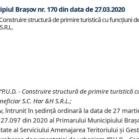
ipiul Brașov nr. 170 din data de 27.03.2020
nstruire structură de primire turistică cu funcţiuni de 
S.R.L.
“P
.
U
.
D
.
-
Construire
structură de primire turistică c
eneficiar
S
.
C
.
Har &H S
.
R
.
L
.;
v, întrunit în ședință ordinară la data de 27 mart
27.097 din 2020 al Primarului Municipiului Braşov,
tate al Serviciului Amenajarea Teritoriului și Ges