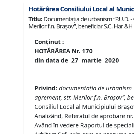
Hotărârea Consiliului Local al Munic
Titlu:
Documentaţia de urbanism “P.U.D. - Co
Merilor f.n. Braşov”, beneficiar S.C. Har &H 
Conținut :
HOTĂRÂREA Nr.
170
din data de
27 martie
20
20
Privind
:
documentaţi
a de urbanism
agrement
, str.
Merilor f
.
n
.
Braşov
”, b
Consiliul Local al Municipiului Brașo
Analizând, Referatul de aprobare nr. 
Având în vedere Raportul de speciali