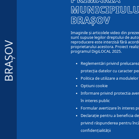
MUNICIPIULU
BRAȘOV
Imaginile și articolele video din preze
sunt supuse legilor dreptului de autor
reproducere este interzisă fără acord
BRAȘOV
proprietarului acestora. Proiect realiz
programul DigiLOCAL 2025.
Reglementări privind prelucarea
protecția datelor cu caracter pe
Politica de utilizare a modulelo
Optiuni cookie
Informare privind protectia aver
în interes public
Formular avertizare în interes p
Declarație pentru a beneficia de
privind răspunderea pentru înc
confidențialității