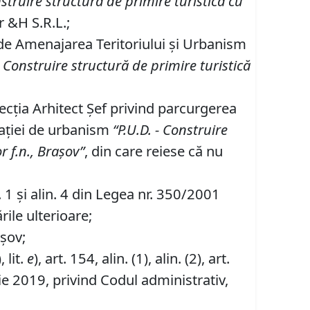
struire
structură de primire turistică cu
r &H S.R.L.;
 de Amenajarea Teritoriului şi Urbanism
Construire structură de primire turistică
ecţia Arhitect Şef privind parcurgerea
taţiei de urbanism
“P
.
U
.
D
.
-
Construire
r f
.
n
.,
Braşov
”
, din care reiese că nu
in. 1 şi alin. 4 din Legea nr. 350/2001
rile ulterioare;
așov;
, lit.
e
), art. 154, alin. (1), alin. (2), art.
ie 2019, privind Codul administrativ,