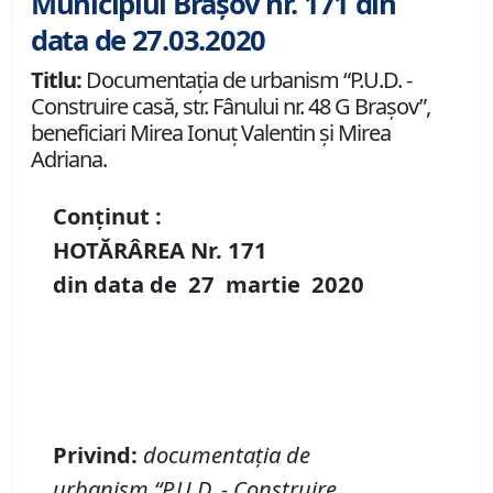
Municipiul Brașov nr. 171 din
data de 27.03.2020
Titlu:
Documentaţia de urbanism “P.U.D. -
Construire casă, str. Fânului nr. 48 G Braşov”,
beneficiari Mirea Ionuţ Valentin şi Mirea
Adriana.
Conținut :
HOTĂRÂREA Nr.
171
din data de
27 martie
20
20
Privind
:
documentaţi
a de
urbanism
“P
.
U
.
D
.
-
Construire