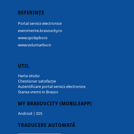
REFERINȚE
Portal servicii electronice
evenimente.brasovcity.ro
www.spclepbv.ro
www.voluntarbv.ro
UTIL
Harta sitului
Chestionar satisfacție
Autentificare portal servicii electronice
Starea vremii in Brașov
MY BRASOVCITY (MOBILEAPP)
Android
|
IOS
TRADUCERE AUTOMATĂ