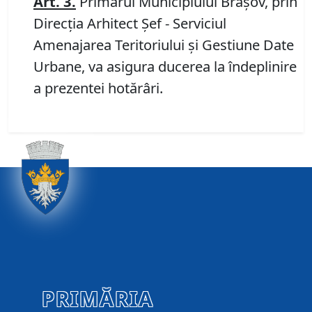
Art.
3
.
Primarul Municipiului Braşov, prin
Direcţia Arhitect Şef - Serviciul
Amenajarea Teritoriului şi Gestiune Date
Urbane, va asigura ducerea la îndeplinire
a prezentei hotărâri.
PRIMĂRIA