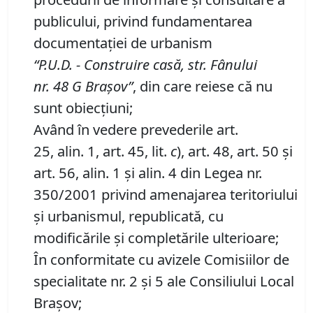
publicului, privind fundamentarea
documentaţiei de urbanism
“P
.
U
.
D
.
-
Construire casă, str.
Fânului
nr.
48
G Braşov”
, din care reiese că nu
sunt obiecţiuni;
Având în vedere prevederile art.
25, alin. 1, art. 45, lit.
c
), art. 48, art. 50 şi
art. 56, alin. 1 şi alin. 4 din Legea nr.
350/2001 privind amenajarea teritoriului
şi urbanismul, republicată, cu
modificările şi completările ulterioare;
În conformitate cu avizele Comisiilor de
specialitate nr. 2 și 5 ale Consiliului Local
Brașov;