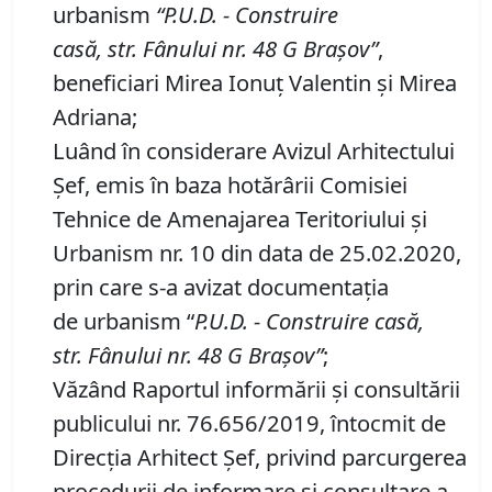
urbanism
“P
.
U
.
D
.
-
Construire
casă,
str.
Fânului nr.
48
G Braşov
”
,
beneficiari Mirea Ionuţ Valentin şi Mirea
Adriana;
Luând în considerare Avizul Arhitectului
Şef, emis în baza hotărârii Comisiei
Tehnice de Amenajarea Teritoriului şi
Urbanism nr. 10 din data de 25.02.2020,
prin care s-a avizat documentaţia
de urbanism “
P
.
U
.
D
.
-
Construire casă,
str.
Fânului nr.
48
G Braşov”
;
Văzând Raportul informării şi consultării
publicului nr. 76.656/2019, întocmit de
Direcţia Arhitect Şef, privind parcurgerea
procedurii de informare şi consultare a