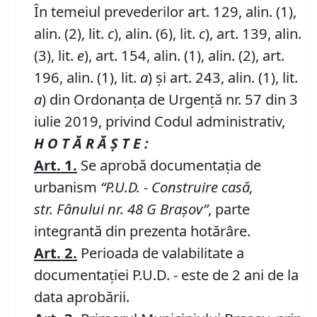
În temeiul prevederilor art. 129, alin. (1),
alin. (2), lit.
c
), alin. (6), lit.
c
), art. 139, alin.
(3), lit.
e
), art. 154, alin. (1), alin. (2), art.
196, alin. (1), lit.
a
) și art. 243, alin. (1), lit.
a
) din Ordonanța de Urgență nr. 57 din 3
iulie 2019, privind Codul administrativ,
H O T Ă R Ă Ş T E :
Art.
1.
Se aprobă documentaţia de
urbanism
“P
.
U
.
D
.
-
Construire
casă
,
str.
Fânului nr.
48
G Braşov
”
, parte
integrantă din prezenta hotărâre.
Art.
2.
Perioada de valabilitate a
documentaţiei P.U.D. - este de 2 ani de la
data aprobării.