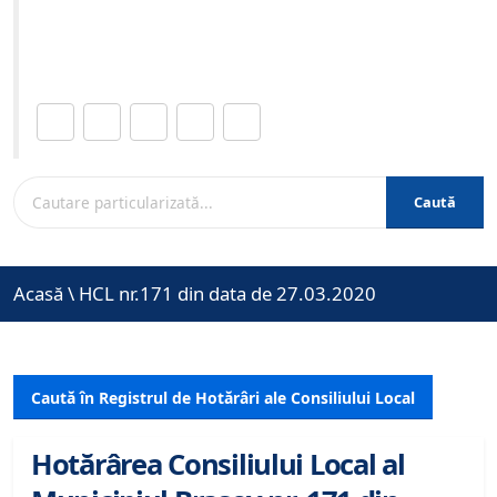
Site-ul oficial al Primariei Municipiului Brasov /
www.brasovcity.ro
Distribuie această pagină.
Caută
Acasă
\
HCL nr.171 din data de 27.03.2020
Caută în Registrul de Hotărâri ale Consiliului Local
Hotărârea Consiliului Local al