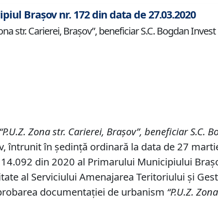
ipiul Brașov nr. 172 din data de 27.03.2020
 str. Carierei, Braşov”, beneficiar S.C. Bogdan Invest 
“P
.
U
.
Z
.
Zona
str.
Carierei, Braşov
”, beneficiar
S
.
C
.
Bo
v, întrunit în ședință ordinară la data de 27 mart
14.092 din 2020 al Primarului Municipiului Braşov,
tate al Serviciului Amenajarea Teritoriului și Ges
 aprobarea documentaţiei de urbanism
“P
.
U
.
Z
.
Zon