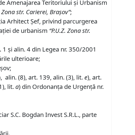
 de Amenajarea Teritoriului şi Urbanism
Zona str. Carierei, Braşov”
;
ţia Arhitect Şef, privind parcurgerea
taţiei de urbanism
“P
.
U
.
Z
.
Zona str.
lin. 1 şi alin. 4 din Legea nr. 350/2001
rile ulterioare;
așov;
, alin. (8), art. 139, alin. (3), lit.
e
), art.
1), lit.
a
) din Ordonanța de Urgență nr.
ciar S.C. Bogdan Invest S.R.L., parte
rii.