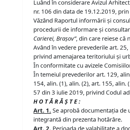
Luând în considerare Avizul Arhitect
nr. 106 din data de 19.12.2019, pri
Văzând Raportul informării şi consult
procedurii de informare şi consult
Carierei, Braşov”
, din care reiese că 
Având în vedere prevederile art. 25, ali
privind amenajarea teritoriului şi ur
În conformitate cu avizele Comisiilor 
În temeiul prevederilor art. 129, alin. (
154, alin. (1), alin. (2), art. 155, alin. (
57 din 3 iulie 2019, privind Codul ad
H O T Ă R Ă Ş T E :
Art.
1.
Se aprobă documentaţia de
integrantă din prezenta hotărâre.
Art.
2.
Perioada de valabilitate a doc