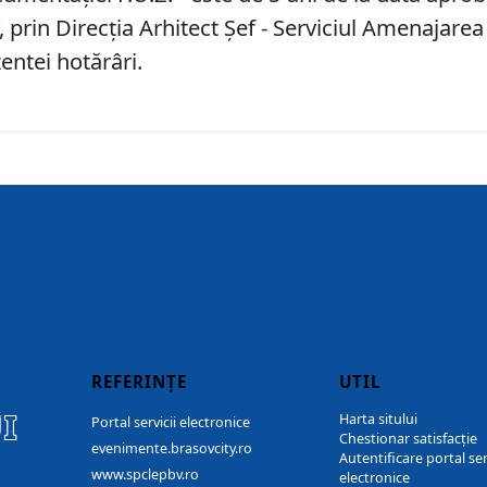
prin Direcţia Arhitect Şef - Serviciul Amenajarea
entei hotărâri.
REFERINȚE
UTIL
I
Harta sitului
Portal servicii electronice
Chestionar satisfacție
evenimente.brasovcity.ro
Autentificare portal ser
www.spclepbv.ro
electronice