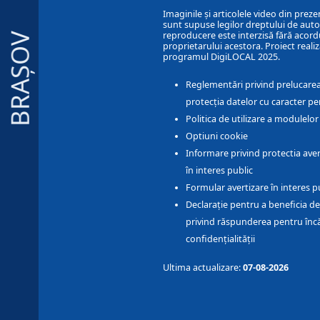
Imaginile și articolele video din preze
sunt supuse legilor dreptului de autor
reproducere este interzisă fără acord
BRAȘOV
proprietarului acestora. Proiect realiz
programul DigiLOCAL 2025.
Reglementări privind prelucarea
protecția datelor cu caracter pe
Politica de utilizare a modulelo
Optiuni cookie
Informare privind protectia aver
în interes public
Formular avertizare în interes p
Declarație pentru a beneficia de
privind răspunderea pentru înc
confidențialității
Ultima actualizare:
07-08-2026