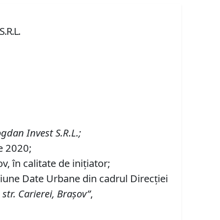
S.R.L.
gdan Invest S
.
R
.
L
.;
ie 2020;
 în calitate de iniţiator;
tiune Date Urbane din cadrul Direcției
a
str.
Carierei, Braşov
”
,