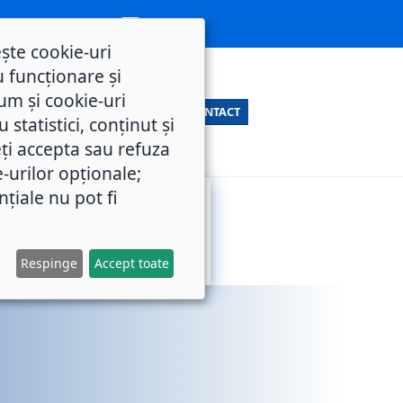
ește cookie-uri
 funcționare și
um și cookie-uri
CONTACT
statistici, conținut și
ți accepta sau refuza
e-urilor opționale;
nțiale nu pot fi
SERVICII
M.O.L.
PUBLICE
Respinge
Accept toate