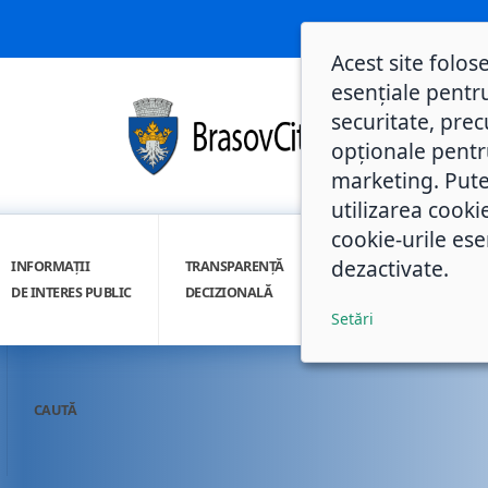
Acest site folos
esențiale pentru
securitate, prec
opționale pentru 
marketing. Pute
utilizarea cooki
cookie-urile ese
dezactivate.
INFORMAȚII
TRANSPARENȚĂ
INTEGRITATE
DE INTERES PUBLIC
DECIZIONALĂ
INSTITUȚIONALĂ
Setări
CAUTĂ