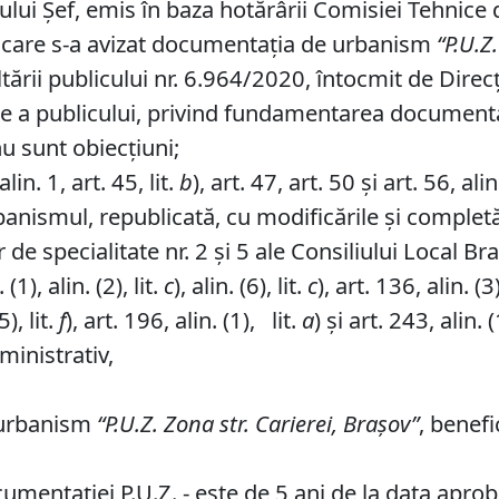
ului Şef, emis în baza hotărârii Comisiei Tehnice
n care s-a avizat documentaţia de urbanism
“P
.
U
.
Z
.
ării publicului nr. 6.964/2020, întocmit de Direc
are a publicului, privind fundamentarea documen
nu sunt obiecţiuni;
n. 1, art. 45, lit.
b
), art. 47, art. 50 şi art. 56, a
banismul, republicată, cu modificările şi completă
de specialitate nr. 2 și 5 ale Consiliului Local Br
1), alin. (2), lit.
c
), alin. (6), lit.
c
), art. 136, alin. (3)
5), lit.
f
), art. 196, alin. (1), lit.
a
) și art. 243, alin. (
ministrativ,
 urbanism
“P
.
U
.
Z
.
Zona
str.
Carierei, Braşov
”
, benefi
umentaţiei P.U.Z. - este de 5 ani de la data aprobă