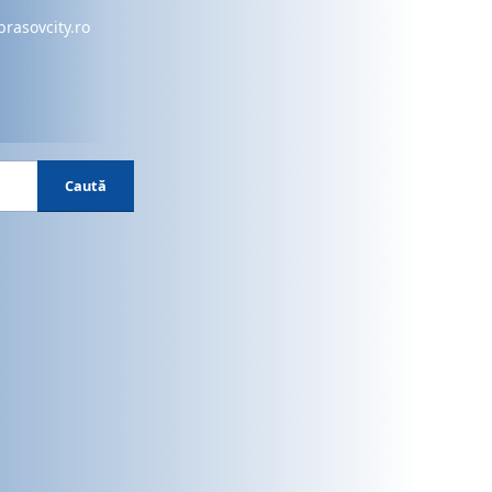
brasovcity.ro
Caută