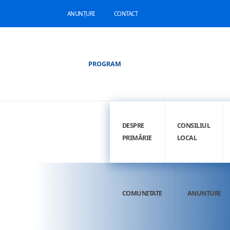
ANUNȚURI
CONTACT
PROGRAM
DESPRE
CONSILIUL
PRIMĂRIE
LOCAL
COMUNITATE
ANUNȚURI