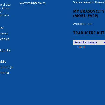
Starea vremii in Brașov
www.voluntarbv.ro
ntul site
. Orice
MY BRASOVCITY
ul
at prin
(MOBILEAPP)
Android
|
IOS
 și
TRADUCERE AU
rsonal
r cookie
by
Translate
tizorilor
ublic
 protecția
ălcarea