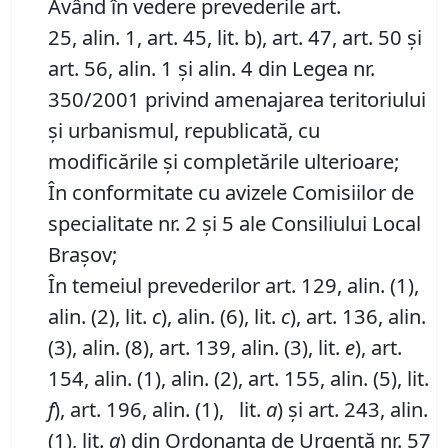
Având în vedere prevederile art.
25, alin. 1, art. 45, lit. b), art. 47, art. 50 şi
art. 56, alin. 1 şi alin. 4 din Legea nr.
350/2001 privind amenajarea teritoriului
şi urbanismul, republicată, cu
modificările şi completările ulterioare;
În conformitate cu avizele Comisiilor de
specialitate nr. 2 și 5 ale Consiliului Local
Brașov;
În temeiul prevederilor art. 129, alin. (1),
alin. (2), lit.
c
), alin. (6), lit.
c
), art. 136, alin.
(3), alin. (8), art. 139, alin. (3), lit.
e
), art.
154, alin. (1), alin. (2), art. 155, alin. (5), lit.
f
), art. 196, alin. (1), lit.
a
) și art. 243, alin.
(1), lit.
a
) din Ordonanța de Urgență nr. 57