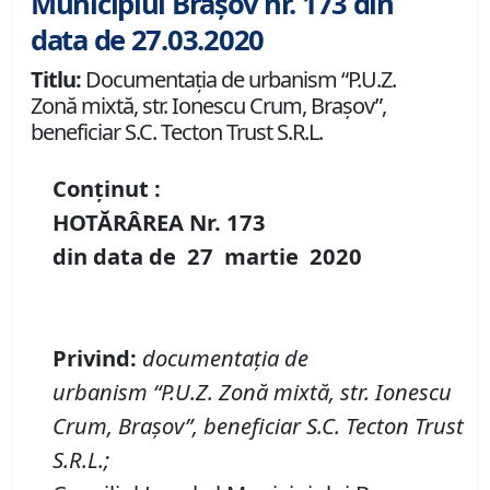
Municipiul Brașov nr. 173 din
data de 27.03.2020
Titlu:
Documentaţia de urbanism “P.U.Z.
Zonă mixtă, str. Ionescu Crum, Braşov”,
beneficiar S.C. Tecton Trust S.R.L.
Conținut :
HOTĂRÂREA Nr.
173
din data de
27 martie
20
20
Privind
:
documentaţi
a de
urbanism
“P
.
U
.
Z
.
Zonă mixtă,
str.
Ionescu
Crum, Braşov
”, beneficiar
S
.
C
.
Tecton Trust
S
.
R
.
L
.;