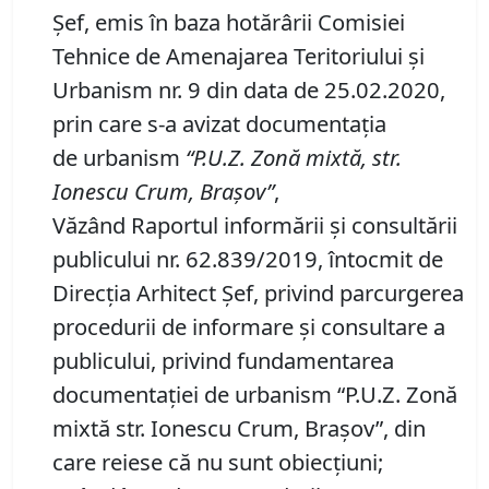
Şef, emis în baza hotărârii Comisiei
Tehnice de Amenajarea Teritoriului şi
Urbanism nr. 9 din data de 25.02.2020,
prin care s-a avizat documentaţia
de urbanism
“P
.
U
.
Z
.
Zonă mixtă, str.
Ionescu Crum, Braşov”
,
Văzând Raportul informării şi consultării
publicului nr. 62.839/2019, întocmit de
Direcţia Arhitect Şef, privind parcurgerea
procedurii de informare şi consultare a
publicului, privind fundamentarea
documentaţiei de urbanism “P.U.Z. Zonă
mixtă str. Ionescu Crum, Braşov”, din
care reiese că nu sunt obiecţiuni;