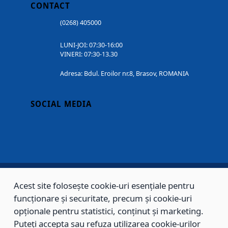
CONTACT
(0268) 405000
LUNI-JOI: 07:30-16:00
VINERI: 07:30-13.30
Adresa: Bdul. Eroilor nr.8, Brasov, ROMANIA
SOCIAL MEDIA
Acest site folosește cookie-uri esențiale pentru
Copyright © 2002 - 2026 - PRIMĂRIA MUNICIPIULUI BRAȘOV, toate drepturile
funcționare și securitate, precum și cookie-uri
rezervate.
opționale pentru statistici, conținut și marketing.
Puteți accepta sau refuza utilizarea cookie-urilor