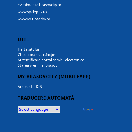
evenimente.brasovcity.ro
www.spclepbv.ro
www.voluntarbv.ro
UTIL
Harta sitului
Chestionar satisfacție
Autentificare portal servicii electronice
Starea vremii in Brașov
MY BRASOVCITY (MOBILEAPP)
Android
|
IOS
TRADUCERE AUTOMATĂ
Powered by
Translate