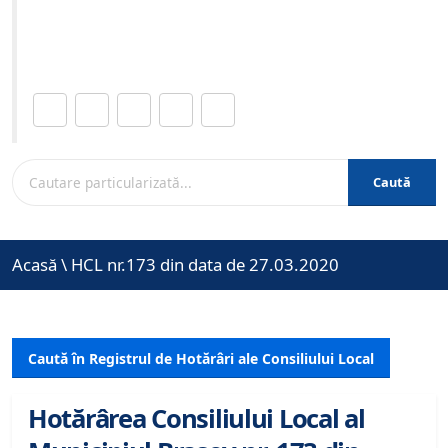
Site-ul oficial al Primariei Municipiului Brasov /
www.brasovcity.ro
Distribuie această pagină.
Caută
Acasă
\
HCL nr.173 din data de 27.03.2020
Caută în Registrul de Hotărâri ale Consiliului Local
Hotărârea Consiliului Local al