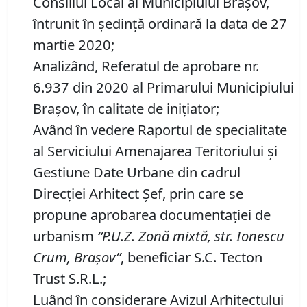
Consiliul Local al Municipiului Brașov,
întrunit în ședință ordinară la data de 27
martie 2020;
Analizând, Referatul de aprobare nr.
6.937 din 2020 al Primarului Municipiului
Braşov, în calitate de iniţiator;
Având în vedere Raportul de specialitate
al Serviciului Amenajarea Teritoriului și
Gestiune Date Urbane din cadrul
Direcției Arhitect Șef, prin care se
propune aprobarea documentaţiei de
urbanism
“P
.
U
.
Z
.
Zonă mixtă,
str.
Ionescu
Crum, Braşov
”
, beneficiar S.C. Tecton
Trust S.R.L.;
Luând în considerare Avizul Arhitectului