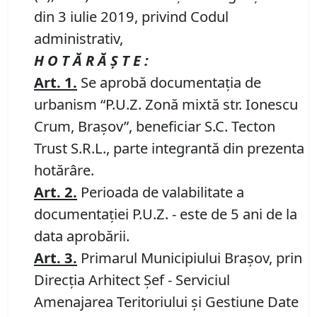
din 3 iulie 2019, privind Codul
administrativ,
H O T Ă R Ă Ş T E :
Art.
1.
Se aprobă documentaţia de
urbanism “P.U.Z. Zonă mixtă str. Ionescu
Crum, Braşov”, beneficiar S.C. Tecton
Trust S.R.L., parte integrantă din prezenta
hotărâre.
Art.
2.
Perioada de valabilitate a
documentaţiei P.U.Z. - este de 5 ani de la
data aprobării.
Art.
3
.
Primarul Municipiului Braşov, prin
Direcţia Arhitect Şef - Serviciul
Amenajarea Teritoriului şi Gestiune Date