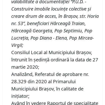
valabilitate a documentaţiei
“P
.
U
.
D
.
-
Construire imobile locuinţe colective şi
creare drum de acces, în Brașov, str. Horia
nr. 53
”
,
beneficiari Hârceagă Traian,
Hârceagă Georgeta, Pop Septimiu, Pop
Lucreţia, Pop Diana
-
Elena, Pop Mircea-
Virgil
;
Consiliul Local al Municipiului Brașov,
întrunit în ședință ordinară la data de 27
martie 2020;
Analizând, Referatul de aprobare nr.
28.329 din 2020 al Primarului
Municipiului Braşov, în calitate de
iniţiator;
Având în vedere Raportul de specialitate