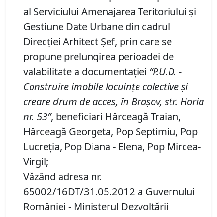
al Serviciului Amenajarea Teritoriului și
Gestiune Date Urbane din cadrul
Direcției Arhitect Șef, prin care se
propune prelungirea perioadei de
valabilitate a documentaţiei
“P
.
U
.
D
.
-
Construire imobile locuinţe colective şi
creare drum de acces, în Brașov,
str. Horia
nr. 53
”
, beneficiari Hârceagă Traian,
Hârceagă Georgeta, Pop Septimiu, Pop
Lucreţia, Pop Diana - Elena, Pop Mircea-
Virgil;
Văzând adresa nr.
65002/16DT/31.05.2012 a Guvernului
României - Ministerul Dezvoltării