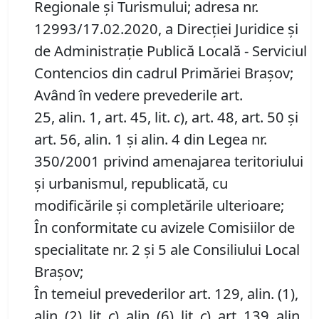
Regionale şi Turismului; adresa nr.
12993/17.02.2020, a Direcţiei Juridice şi
de Administraţie Publică Locală - Serviciul
Contencios din cadrul Primăriei Braşov;
Având în vedere prevederile art.
25, alin. 1, art. 45, lit.
c
), art. 48, art. 50 şi
art. 56, alin. 1 şi alin. 4 din Legea nr.
350/2001 privind amenajarea teritoriului
şi urbanismul, republicată, cu
modificările şi completările ulterioare;
În conformitate cu avizele Comisiilor de
specialitate nr. 2 și 5 ale Consiliului Local
Brașov;
În temeiul prevederilor art. 129, alin. (1),
alin. (2), lit.
c
), alin. (6), lit.
c
), art. 139, alin.