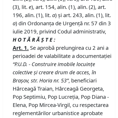
(3), lit.
e
), art. 154, alin. (1), alin. (2), art.
196, alin. (1), lit.
a
) și art. 243, alin. (1), lit.
a
) din Ordonanța de Urgență nr. 57 din 3
iulie 2019, privind Codul administrativ,
H O T Ă R Ă Ş T E :
Art.
1.
Se aprobă prelungirea cu 2 ani a
perioadei de valabilitate a documentaţiei
“P
.
U
.
D
.
- Construire imobile locuinţe
colective şi creare drum de acces, în
Brașov, str. Horia nr. 53
”
, beneficiari
Hârceagă Traian, Hârceagă Georgeta,
Pop Septimiu, Pop Lucreţia, Pop Diana -
Elena, Pop Mircea-Virgil, cu respectarea
reglementărilor urbanistice aprobate