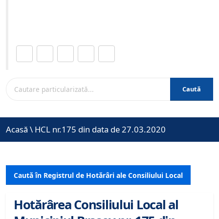
Site-ul oficial al Primariei Municipiului Brasov /
www.brasovcity.ro
Distribuie această pagină.
Caută
Acasă
\
HCL nr.175 din data de 27.03.2020
Caută în Registrul de Hotărâri ale Consiliului Local
Hotărârea Consiliului Local al