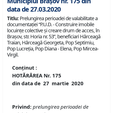
Municipiul Brașov nr. 175 din
data de 27.03.2020
Titlu:
Prelungirea perioadei de valabilitate a
documentaţiei “P.U.D. - Construire imobile
locuinţe colective şi creare drum de acces, în
Brașov, str. Horia nr. 53”, beneficiari Hârceagă
Traian, Hârceagă Georgeta, Pop Septimiu,
Pop Lucreţia, Pop Diana - Elena, Pop Mircea-
Virgil.
Conținut :
HOTĂRÂREA Nr.
175
din data de
27 martie
20
20
Privind:
prelungirea perioadei de