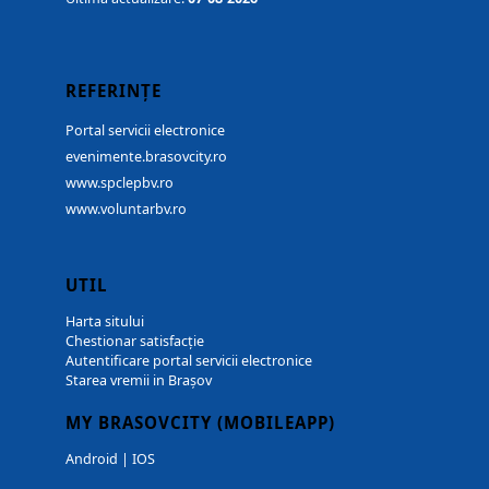
REFERINȚE
Portal servicii electronice
evenimente.brasovcity.ro
www.spclepbv.ro
www.voluntarbv.ro
UTIL
Harta sitului
Chestionar satisfacție
Autentificare portal servicii electronice
Starea vremii in Brașov
MY BRASOVCITY (MOBILEAPP)
Android
|
IOS