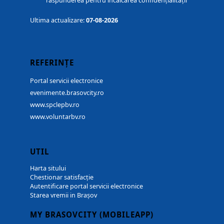
răspunderea pentru încălcarea confidențialității
Ultima actualizare:
07-08-2026
REFERINȚE
Portal servicii electronice
evenimente.brasovcity.ro
www.spclepbv.ro
www.voluntarbv.ro
UTIL
Harta sitului
Chestionar satisfacție
Autentificare portal servicii electronice
Starea vremii in Brașov
MY BRASOVCITY (MOBILEAPP)