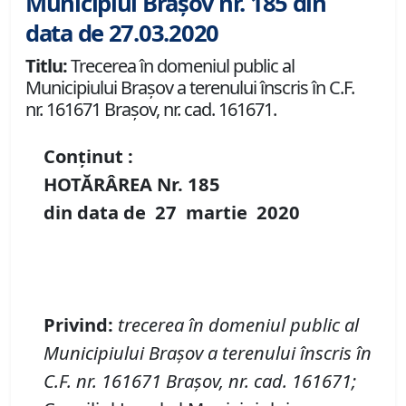
Municipiul Brașov nr. 185 din
data de 27.03.2020
Titlu:
Trecerea în domeniul public al
Municipiului Braşov a terenului înscris în C.F.
nr. 161671 Brașov, nr. cad. 161671.
Conținut :
HOTĂRÂREA Nr.
185
din data de
27 martie
20
20
P
rivind
:
t
recerea în domeniul public al
Municipiului Braşov
a
terenul
ui
înscris în
C
.
F
.
nr. 161671 Brașov
,
nr.
cad. 161671
;