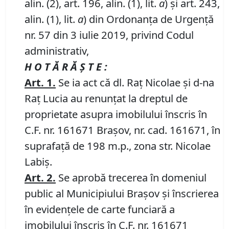
alin. (2), art. 196, alin. (1), lit.
a
) și art. 243,
alin. (1), lit.
a
) din Ordonanța de Urgență
nr. 57 din 3 iulie 2019, privind Codul
administrativ,
H O T Ă R Ă Ş T E :
Art.
1
.
Se ia act că dl. Raț Nicolae și d-na
Raț Lucia au renunțat la dreptul de
proprietate asupra imobilului înscris în
C.F. nr. 161671 Brașov, nr. cad. 161671, în
suprafață de 198 m.p., zona str. Nicolae
Labiș.
Art.
2
.
Se aprobă trecerea în domeniul
public al Municipiului Braşov şi înscrierea
în evidenţele de carte funciară a
imobilului înscris în C.F. nr. 161671