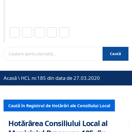
Site-ul oficial al Primariei Municipiului Brasov /
www.brasovcity.ro
Distribuie această pagină.
Caută
Acasă
\
HCL nr.185 din data de 27.03.2020
Caută în Registrul de Hotărâri ale Consiliului Local
Hotărârea Consiliului Local al