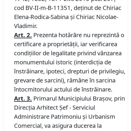
cod BV-II-m-B-11351, deţinut de Chiriac
Elena-Rodica-Sabina şi Chiriac Nicolae-
Vladimir.
Art.
2
.
Prezenta hotărâre nu reprezintă o
certificare a proprietăţii, iar verificarea
condiţiilor de legalitate privind vânzarea
monumentului istoric (interdicţia de
înstrăinare, ipoteci, drepturi de privilegiu,
grevare de sarcini), rămâne în sarcina
întocmitorului actului de înstrăinare.
Art.
3
.
Primarul Municipiului Braşov, prin
Direcția Arhitect Șef - Serviciul
Administrare Patrimoniu şi Urbanism
Comercial, va asigura ducerea la