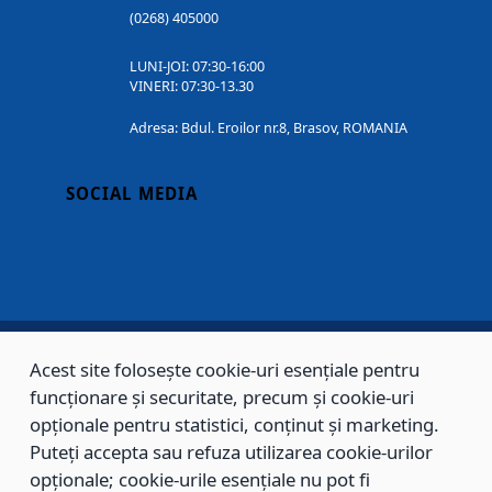
(0268) 405000
LUNI-JOI: 07:30-16:00
VINERI: 07:30-13.30
Adresa: Bdul. Eroilor nr.8, Brasov, ROMANIA
SOCIAL MEDIA
Acest site folosește cookie-uri esențiale pentru
Copyright © 2002 - 2026 - PRIMĂRIA MUNICIPIULUI BRAȘOV, toate drepturile
funcționare și securitate, precum și cookie-uri
rezervate.
opționale pentru statistici, conținut și marketing.
Puteți accepta sau refuza utilizarea cookie-urilor
Sitemap
Contact
opționale; cookie-urile esențiale nu pot fi