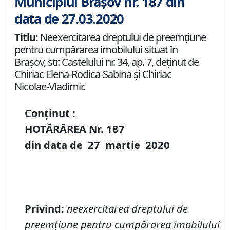
Municipiul Brașov nr. 187 din
data de 27.03.2020
Titlu:
Neexercitarea dreptului de preemţiune
pentru cumpărarea imobilului situat în
Braşov, str. Castelului nr. 34, ap. 7, deţinut de
Chiriac Elena-Rodica-Sabina şi Chiriac
Nicolae-Vladimir.
Conținut :
HOTĂRÂREA Nr.
187
din data de
27 martie
20
20
Privind
:
neexercitarea dreptului de
preemţiune pentru cumpărarea imobilului