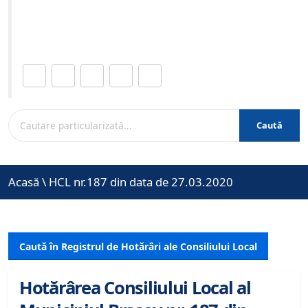
Site-ul oficial al Primariei Municipiului Brasov /
www.brasovcity.ro
Distribuie această pagină.
Caută
Acasă
\
HCL nr.187 din data de 27.03.2020
Caută în Registrul de Hotărâri ale Consiliului Local
Hotărârea Consiliului Local al