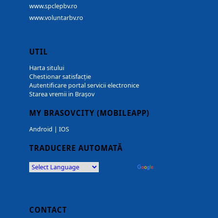
www.spclepbv.ro
www.voluntarbv.ro
UTIL
Harta sitului
Chestionar satisfacție
Autentificare portal servicii electronice
Starea vremii in Brașov
MY BRASOVCITY (MOBILEAPP)
Android
|
IOS
TRADUCERE AUTOMATĂ
Powered by
Translate
CONTACT