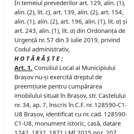
În temeiul prevederilor art. 129, alin. (1),
alin. (2), lit.
c
), art. 139, alin. (2), art. 154,
alin. (1), alin. (2), art. 196, alin. (1), lit.
a
) și
art. 243, alin. (1), lit.
a
) din Ordonanța de
Urgență nr. 57 din 3 iulie 2019, privind
Codul administrativ,
H O T Ă R Ă Ş T E :
Art.
1
.
Consiliul Local al Municipiului
Braşov nu-şi exercită dreptul de
preemţiune pentru cumpărarea
imobilului situat în Braşov, str. Castelului
nr. 34, ap. 7, înscris în C.F. nr. 128590-C1-
U8 Braşov, identificat cu nr. cad. 128590-
C1-U8, monument istoric, casă, datare
1742, 1832, 1871 LMI 2015 poz. 207,