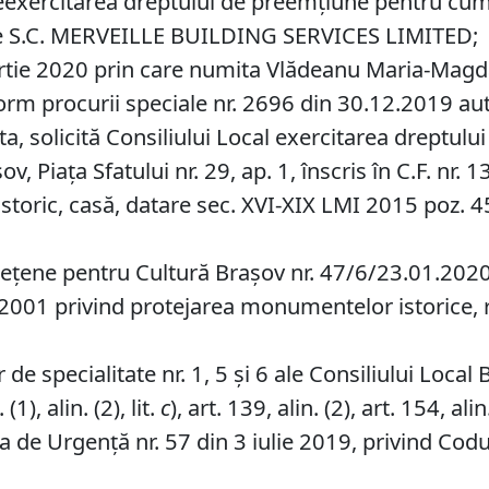
neexercitarea dreptului de preemţiune pentru cump
ut de S.C. MERVEILLE BUILDING SERVICES LIMITED;
rtie 2020 prin care numita Vlădeanu Maria-Mag
procurii speciale nr. 2696 din 30.12.2019 auten
a, solicită Consiliului Local exercitarea dreptul
, Piaţa Sfatului nr. 29, ap. 1, înscris în C.F. nr.
toric, casă, datare sec. XVI-XIX LMI 2015 poz. 4
eţene pentru Cultură Braşov nr. 47/6/23.01.2020, p
422/2001 privind protejarea monumentelor istorice, 
de specialitate nr. 1, 5 și 6 ale Consiliului Local 
1), alin. (2), lit.
c
), art. 139, alin. (2), art. 154, alin.
 de Urgență nr. 57 din 3 iulie 2019, privind Codu