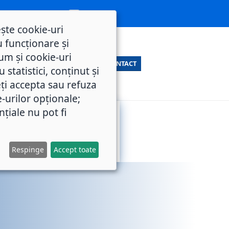
ește cookie-uri
 funcționare și
um și cookie-uri
CONTACT
statistici, conținut și
ți accepta sau refuza
e-urilor opționale;
nțiale nu pot fi
SERVICII
M.O.L.
PUBLICE
Respinge
Accept toate