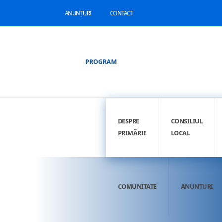
ANUNȚURI
CONTACT
PROGRAM
DESPRE
CONSILIUL
PRIMĂRIE
LOCAL
COMUNITATE
ANUNȚURI