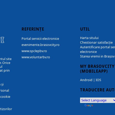
REFERINȚE
UTIL
I
Harta sitului
Portal servicii electronice
Chestionar satisfacție
evenimente.brasovcity.ro
Autentificare portal ser
www.spclepbv.ro
electronice
Starea vremii in Brașov
www.voluntarbv.ro
ntul site
. Orice
MY BRASOVCITY
ul
at prin
(MOBILEAPP)
Android
|
IOS
 și
TRADUCERE AU
rsonal
r cookie
by
Translate
tizorilor