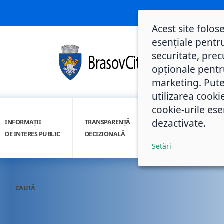
Acest site folos
esențiale pentru
securitate, prec
opționale pentru 
marketing. Pute
utilizarea cooki
cookie-urile ese
dezactivate.
INFORMAȚII
TRANSPARENȚĂ
INTEGRITATE
DE INTERES PUBLIC
DECIZIONALĂ
INSTITUȚIONALĂ
Setări
CAUTĂ