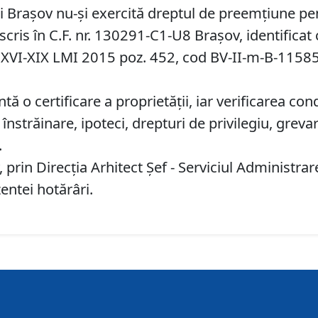
ui Braşov nu-şi exercită dreptul de preemţiune pe
înscris în C.F. nr. 130291-C1-U8 Braşov, identificat
. XVI-XIX LMI 2015 poz. 452, cod BV-II-m-B-115
 o certificare a proprietăţii, iar verificarea cond
înstrăinare, ipoteci, drepturi de privilegiu, greva
.
 prin Direcția Arhitect Șef - Serviciul Administr
entei hotărâri.