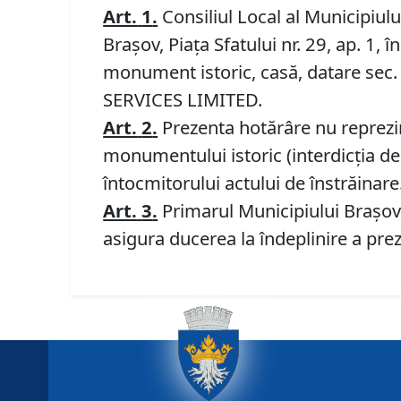
Art.
1
.
Consiliul Local al Municipiul
Braşov, Piaţa Sfatului nr. 29, ap. 1, 
monument istoric, casă, datare sec
SERVICES LIMITED.
Art.
2
.
Prezenta hotărâre nu reprezintă
monumentului istoric (interdicţia de 
întocmitorului actului de înstrăinare
Art.
3
.
Primarul Municipiului Braşov,
asigura ducerea la îndeplinire a prez