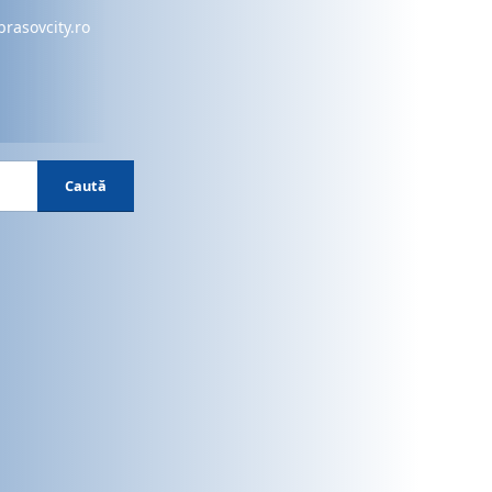
brasovcity.ro
Caută