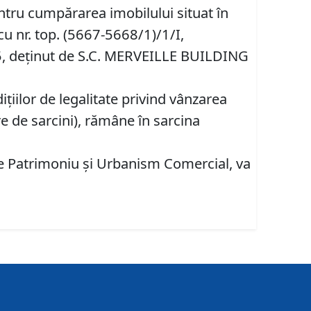
ntru cumpărarea imobilului situat în
 cu nr. top. (5667-5668/1)/1/I,
85, deţinut de S.C. MERVEILLE BUILDING
iţiilor de legalitate privind vânzarea
re de sarcini), rămâne în sarcina
are Patrimoniu şi Urbanism Comercial, va