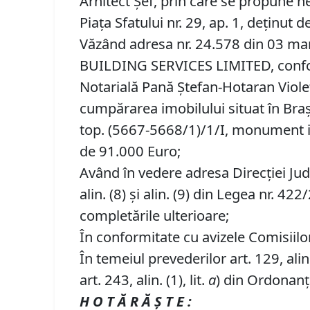
Arhitect Șef, prin care se propune 
Piaţa Sfatului nr. 29, ap. 1, deţin
Văzând adresa nr. 24.578 din 03 ma
BUILDING SERVICES LIMITED, conform 
Notarială Pană Ştefan-Hotaran Violet
cumpărarea imobilului situat în Braşov
top. (5667-5668/1)/1/I, monument is
de 91.000 Euro;
Având în vedere adresa Direcţiei Jud
alin. (8) şi alin. (9) din Legea nr. 
completările ulterioare;
În conformitate cu avizele Comisiilor 
În temeiul prevederilor art. 129, alin. (
art. 243, alin. (1), lit.
a
) din Ordonanța
H O T Ă R Ă Ş T E :