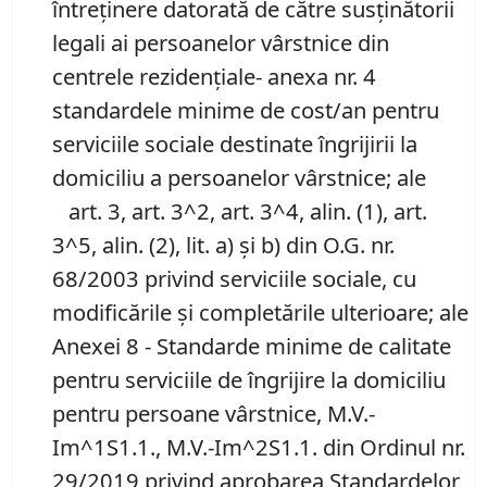
întreținere datorată de către susținătorii
legali ai persoanelor vârstnice din
centrele rezidențiale- anexa nr. 4
standardele minime de cost/an pentru
serviciile sociale destinate îngrijirii la
domiciliu a persoanelor vârstnice; ale
art. 3, art. 3^2, art. 3^4, alin. (1), art.
3^5, alin. (2), lit. a) şi b) din O.G. nr.
68/2003 privind serviciile sociale, cu
modificările şi completările ulterioare; ale
Anexei 8 - Standarde minime de calitate
pentru serviciile de îngrijire la domiciliu
pentru persoane vârstnice, M.V.-
Im^1S1.1., M.V.-Im^2S1.1. din Ordinul nr.
29/2019 privind aprobarea Standardelor