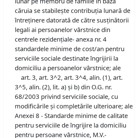
lunar pe membru de familie în baza
căruia se stabilește contribuția lunară de
întreținere datorată de către susținătorii
legali ai persoanelor vârstnice din
centrele rezidențiale- anexa nr. 4
standardele minime de cost/an pentru
serviciile sociale destinate îngrijirii la
domiciliu a persoanelor vârstnice; ale
art. 3, art. 3^2, art. 3^4, alin. (1), art.
3^5, alin. (2), lit. a) şi b) din O.G. nr.
68/2003 privind serviciile sociale, cu
modificările şi completările ulterioare; ale
Anexei 8 - Standarde minime de calitate
pentru serviciile de îngrijire la domiciliu
pentru persoane vârstnice, M.V.-