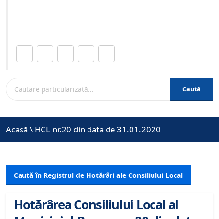
Site-ul oficial al Primariei Municipiului Brasov /
www.brasovcity.ro
Distribuie această pagină.
Caută
Acasă
\
HCL nr.20 din data de 31.01.2020
Caută în Registrul de Hotărâri ale Consiliului Local
Hotărârea Consiliului Local al