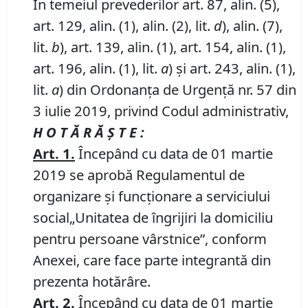
În temeiul prevederilor art. 87, alin. (5),
art. 129, alin. (1), alin. (2), lit.
d
), alin. (7),
lit.
b
), art. 139, alin. (1), art. 154, alin. (1),
art. 196, alin. (1), lit.
a
) și art. 243, alin. (1),
lit.
a
) din Ordonanța de Urgență nr. 57 din
3 iulie 2019, privind Codul administrativ,
H O T Ă R Ă Ş T E :
Art. 1.
Începând cu data de 01 martie
2019 se aprobă Regulamentul de
organizare şi funcţionare a serviciului
social„Unitatea de îngrijiri la domiciliu
pentru persoane vârstnice”, conform
Anexei, care face parte integrantă din
prezenta hotărâre.
Art. 2.
Începând cu data de 01 martie