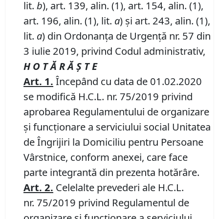
lit.
b
), art. 139, alin. (1), art. 154, alin. (1),
art. 196, alin. (1), lit.
a
) și art. 243, alin. (1),
lit.
a
) din Ordonanța de Urgență nr. 57 din
3 iulie 2019, privind Codul administrativ,
H O T Ă R Ă Ş T E
Art. 1
.
Începând cu data de 01.02.2020
se modifică H.C.L. nr. 75/2019 privind
aprobarea Regulamentului de organizare
şi funcţionare a serviciului social Unitatea
de Îngrijiri la Domiciliu pentru Persoane
Vârstnice, conform anexei, care face
parte integrantă din prezenta hotărâre.
Art. 2
.
Celelalte prevederi ale H.C.L.
nr. 75/2019 privind Regulamentul de
organizare şi funcţionare a serviciului