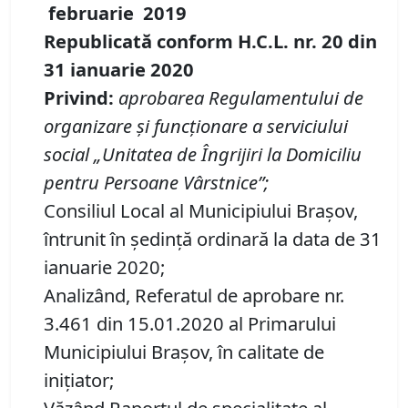
februarie
20
19
Republicată conform H.C.L. nr. 20 din
31 ianuarie 2020
Privind:
aprobare
a
Regulamentului
de
organizare şi funcţionare a serviciului
social
„Unitatea de
Î
ngrijiri la
D
omiciliu
pentru
P
ersoane
V
ârstnice”;
Consiliul Local al Municipiului Brașov,
întrunit în ședință ordinară la data de 31
ianuarie 2020;
Analizând, Referatul de aprobare nr.
3.461 din 15.01.2020 al Primarului
Municipiului Brașov, în calitate de
inițiator;