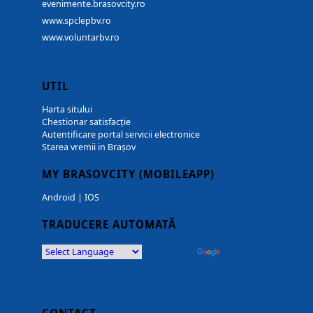
evenimente.brasovcity.ro
www.spclepbv.ro
www.voluntarbv.ro
UTIL
Harta sitului
Chestionar satisfacție
Autentificare portal servicii electronice
Starea vremii in Brașov
MY BRASOVCITY (MOBILEAPP)
Android
|
IOS
TRADUCERE AUTOMATĂ
Powered by
Translate