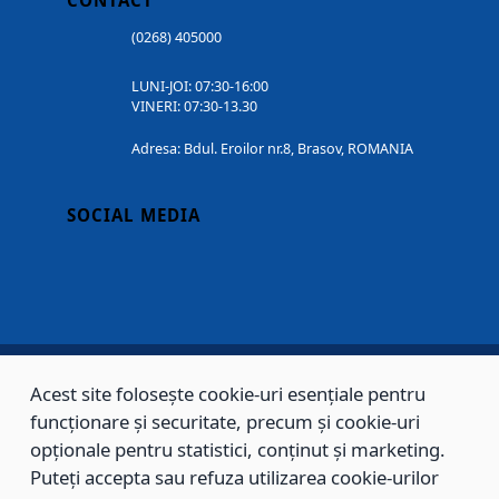
CONTACT
(0268) 405000
LUNI-JOI: 07:30-16:00
VINERI: 07:30-13.30
Adresa: Bdul. Eroilor nr.8, Brasov, ROMANIA
SOCIAL MEDIA
Acest site folosește cookie-uri esențiale pentru
Copyright © 2002 - 2026 - PRIMĂRIA MUNICIPIULUI BRAȘOV, toate drepturile
funcționare și securitate, precum și cookie-uri
rezervate.
opționale pentru statistici, conținut și marketing.
Puteți accepta sau refuza utilizarea cookie-urilor
Sitemap
Contact