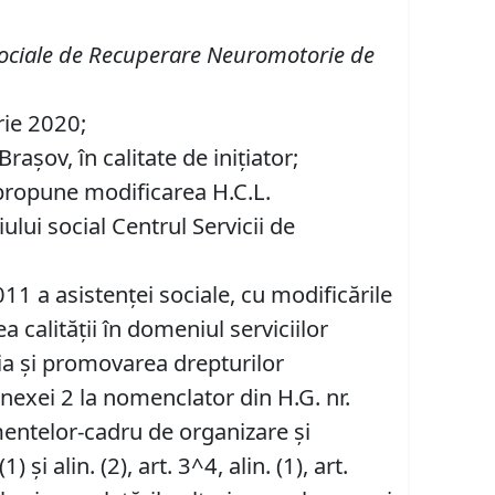
Sociale de Recuperare Neuromotorie de
rie 2020;
așov, în calitate de inițiator;
e propune modificarea H.C.L.
lui social Centrul Servicii de
/2011 a asistenţei sociale, cu modificările
ea calităţii în domeniul serviciilor
ţia şi promovarea drepturilor
Anexei 2 la nomenclator din H.G. nr.
entelor-cadru de organizare şi
 și alin. (2), art. 3^4, alin. (1), art.