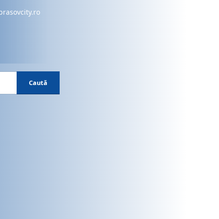
brasovcity.ro
Caută