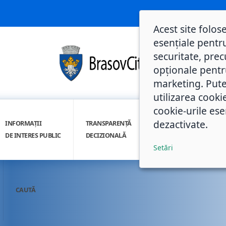
Acest site folos
esențiale pentru
securitate, prec
opționale pentru 
marketing. Pute
utilizarea cooki
cookie-urile ese
dezactivate.
INFORMAȚII
TRANSPARENȚĂ
INTEGRITATE
DE INTERES PUBLIC
DECIZIONALĂ
INSTITUȚIONALĂ
Setări
CAUTĂ