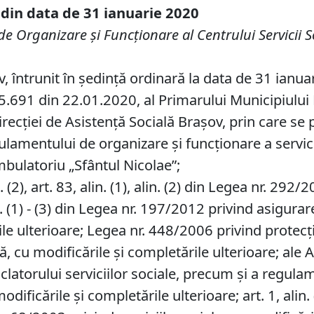
 din data de 31 ianuarie 2020
 Organizare și Funcționare al Centrului Servicii 
v, întrunit în ședință ordinară la data de 31 ianua
.691 din 22.01.2020, al Primarului Municipiului Br
irecției de Asistență Socială Brașov, prin care s
amentului de organizare şi funcţionare a serviciu
ulatoriu „Sfântul Nicolae”;
. (2), art. 83, alin. (1), alin. (2) din Legea nr. 292
n. (1) - (3) din Legea nr. 197/2012 privind asigurar
rile ulterioare; Legea nr. 448/2006 privind protec
, cu modificările şi completările ulterioare; ale 
orului serviciilor sociale, precum şi a regulam
ificările și completările ulterioare; art. 1, alin. (1)