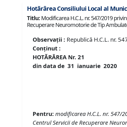
Hotărârea Consiliului Local al Munic
Titlu:
Modificarea H.C.L. nr. 547/2019 privin
Recuperare Neuromotorie de Tip Ambulator
Observații :
Republică H.C.L. nr. 54
Conținut :
HOTĂRÂREA Nr.
21
din data de
31 ianuarie
20
20
Pentru
:
modificarea H
.
C
.
L
. nr.
547/20
Centrul Servicii de Recuperare Neuro