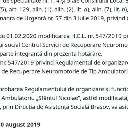
de specialitate nr. 1, 4 și 5 ale Consiliului Local 
, art. 129, alin. (1), alin. (2), lit.
d
), alin. (7), lit.
b
)
nanța de Urgență nr. 57 din 3 iulie 2019, privind 
e 01.02.2020 modificarea H.C.L. nr. 547/2019 p
lui social Centrul Servicii de Recuperare Neuromo
parte integrantă din prezenta hotărâre.
 nr. 547/2019 privind Regulamentul de organizare 
ii de Recuperare Neuromotorie de Tip Ambulatori
probarea Regulamentului de organizare şi funcţiona
bulatoriu „Sfântul Nicolae”, astfel modificată, 
prin Direcţia de Asistență Socială Brașov, va asi
3
0
august
2019