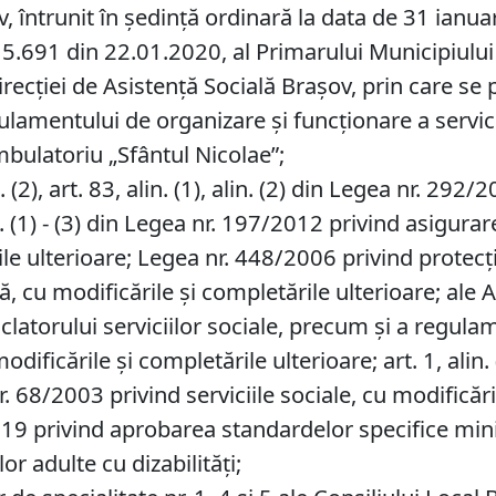
v, întrunit în ședință ordinară la data de 31 ianua
5.691 din 22.01.2020, al Primarului Municipiului B
irecției de Asistență Socială Brașov, prin care s
amentului de organizare şi funcţionare a serviciu
ulatoriu „Sfântul Nicolae”;
. (2), art. 83, alin. (1), alin. (2) din Legea nr. 292
n. (1) - (3) din Legea nr. 197/2012 privind asigurar
rile ulterioare; Legea nr. 448/2006 privind protec
, cu modificările şi completările ulterioare; ale 
orului serviciilor sociale, precum şi a regulam
ificările și completările ulterioare; art. 1, alin. (1)
G. nr. 68/2003 privind serviciile sociale, cu modifică
19 privind aprobarea standardelor specifice mini
or adulte cu dizabilităţi;