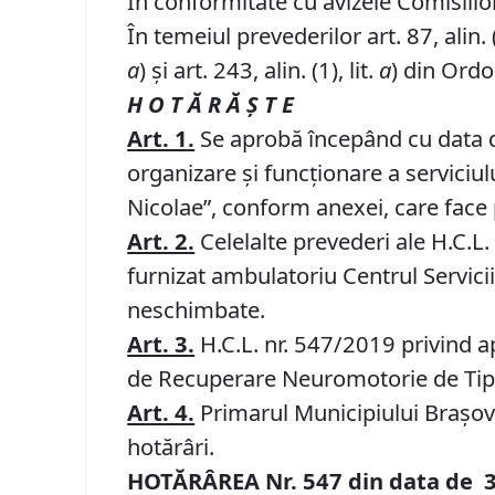
În conformitate cu avizele Comisiilor 
În temeiul prevederilor art. 87, alin. (5)
a
) și art. 243, alin. (1), lit.
a
) din Ordo
H O T Ă R Ă Ş T E
Art. 1
.
Se aprobă începând cu data d
organizare şi funcţionare a serviciu
Nicolae”, conform anexei, care face 
Art. 2
.
Celelalte prevederi ale H.C.L.
furnizat ambulatoriu Centrul Servic
neschimbate.
Art. 3
.
H.C.L. nr. 547/2019 privind a
de Recuperare Neuromotorie de Tip Am
Art. 4
.
Primarul Municipiului Braşov, 
hotărâri.
HOTĂRÂREA Nr.
547
din data de