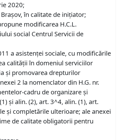
rie 2020;
rașov, în calitate de inițiator;
e propune modificarea H.C.L.
lui social Centrul Servicii de
/2011 a asistenţei sociale, cu modificările
ea calităţii în domeniul serviciilor
ţia şi promovarea drepturilor
Anexei 2 la nomenclator din H.G. nr.
entelor-cadru de organizare şi
 și alin. (2), art. 3^4, alin. (1), art.
rile şi completările ulterioare; ale anexei
me de calitate obligatorii pentru