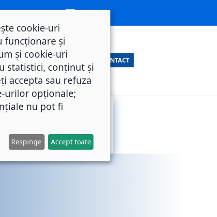
ește cookie-uri
 funcționare și
um și cookie-uri
CONTACT
statistici, conținut și
ți accepta sau refuza
e-urilor opționale;
nțiale nu pot fi
SERVICII
M.O.L.
PUBLICE
Respinge
Accept toate