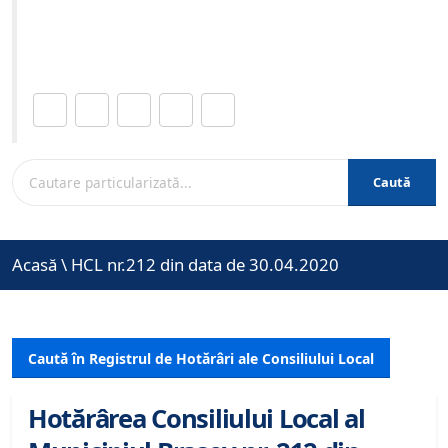
Site-ul oficial al Primariei Municipiului Brasov /
www.brasovcity.ro
Distribuie această pagină.
Caută
Acasă
\
HCL nr.212 din data de 30.04.2020
Caută în Registrul de Hotărâri ale Consiliului Local
Hotărârea Consiliului Local al