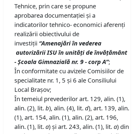
Tehnice, prin care se propune
aprobarea documentației și a
indicatorilor tehnico- economici aferenți
realizării obiectivului de
investiții
“Amenaj
ă
ri
î
n vederea
autoriz
ă
rii ISU
î
n unit
ăț
i de
î
nv
ăță
m
â
nt
-
Școala Gimnazială nr.
9 - corp A
”
;
În conformitate cu avizele Comisiilor de
specialitate nr. 1, 5 și 6 ale Consiliului
Local Brașov;
În temeiul prevederilor art. 129, alin. (1),
alin. (2), lit.
b
), alin. (4), lit.
d
), art. 139, alin.
(1), art. 154, alin. (1), alin. (2), art. 196,
alin. (1), lit.
a
) și art. 243, alin. (1), lit.
a
) din