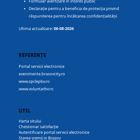
Formular avertizare în interes public
Declarație pentru a beneficia de protecția privind
răspunderea pentru încălcarea confidențialității
Ultima actualizare:
06-08-2026
REFERINȚE
Portal servicii electronice
evenimente.brasovcity.ro
www.spclepbv.ro
www.voluntarbv.ro
UTIL
Harta sitului
Chestionar satisfacție
Autentificare portal servicii electronice
Starea vremii in Brașov