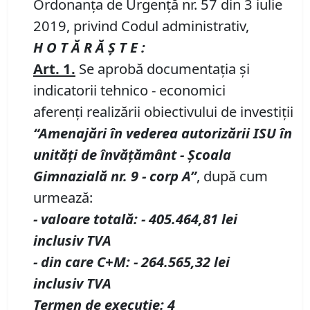
Ordonanța de Urgență nr. 57 din 3 iulie
2019, privind Codul administrativ,
H O T Ă R Ă Ş T E :
Art.
1.
Se aprobă documentația și
indicatorii tehnico - economici
aferenți realizării obiectivului de investiții
“Amenaj
ă
ri
î
n vederea autoriz
ă
rii ISU
î
n
unit
ăț
i de
î
nv
ăță
m
â
nt -
Școala
Gimnazială nr.
9 - corp A
”
, după cum
urmează:
-
valoare totală
:
- 405.464,81
lei
inclusiv
TVA
- din care C+M
:
- 264.565,32
lei
inclusiv
TVA
T
ermen de execu
ț
ie: 4