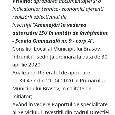
Privind
:
aprobarea
documentației și a
indicatorilor tehnico
-
economici
aferenți
realizării
obiectivul
ui
de
investi
ț
ii
“Amenaj
ă
ri
î
n vederea
autoriz
ă
rii ISU
î
n unit
ăț
i de
î
nv
ăță
m
â
nt
-
Școala Gimnazială nr.
9 - corp A
”
;
Consiliul Local al Municipiului Brașov,
întrunit în ședință ordinară la data de 30
aprilie 2020;
Analizând, Referatul de aprobare
nr. 39.477 din 21.04.2020 al Primarului
Municipiului Braşov, în calitate de
inițiator;
Având în vedere Raportul de specialitate
al Serviciului Investiții din cadrul Direcţiei