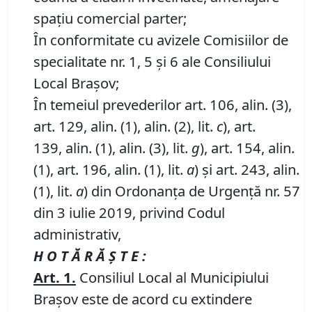
spaţiu comercial parter;
În conformitate cu avizele Comisiilor de
specialitate nr. 1, 5 și 6 ale Consiliului
Local Brașov;
În temeiul prevederilor art. 106, alin. (3),
art. 129, alin. (1), alin. (2), lit.
c
), art.
139, alin. (1), alin. (3), lit.
g
), art. 154, alin.
(1), art. 196, alin. (1), lit.
a
) și art. 243, alin.
(1), lit.
a
) din Ordonanța de Urgență nr. 57
din 3 iulie 2019, privind Codul
administrativ,
H O T Ă R Ă Ş T E :
Art.
1.
Consiliul Local al Municipiului
Braşov este de acord cu extindere