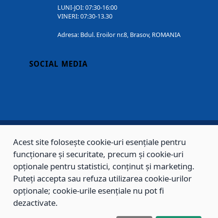
LUNI-JOI: 07:30-16:00
VINERI: 07:30-13.30
Adresa: Bdul. Eroilor nr.8, Brasov, ROMANIA
SOCIAL MEDIA
Acest site folosește cookie-uri esențiale pentru
Copyright © 2002 - 2026 - PRIMĂRIA MUNICIPIULUI BRAȘOV, toate drepturile
funcționare și securitate, precum și cookie-uri
rezervate.
opționale pentru statistici, conținut și marketing.
Puteți accepta sau refuza utilizarea cookie-urilor
Sitemap
Contact
opționale; cookie-urile esențiale nu pot fi
dezactivate.