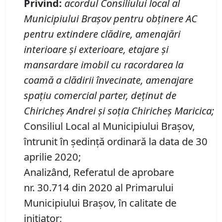
Privind
:
a
cordul
Consiliul
ui
l
ocal al
Municipiului Braşov pentru
obţinere AC
pentru extindere clădire, amenajări
interioare şi exterioare, etajare şi
mansardare imobil cu racordarea la
coamă a clădirii învecinate, amenajare
spaţiu comercial parter
, deţinut de
Chiricheş Andrei
și soția
Chiricheş Maricica
;
Consiliul Local al Municipiului Brașov,
întrunit în ședință ordinară la data de 30
aprilie 2020;
Analizând, Referatul de aprobare
nr. 30.714 din 2020 al Primarului
Municipiului Braşov, în calitate de
initiator;