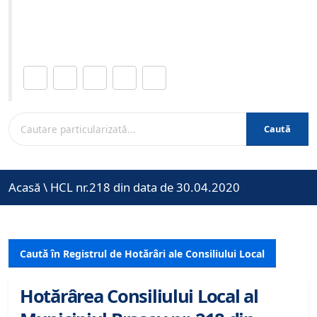
Site-ul oficial al Primariei Municipiului Brasov /
www.brasovcity.ro
Distribuie această pagină.
Caută
Acasă
\
HCL nr.218 din data de 30.04.2020
Caută în Registrul de Hotărâri ale Consiliului Local
Hotărârea Consiliului Local al