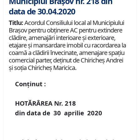
Municipiul Brașov nr. 218 din
data de 30.04.2020
Titlu:
Acordul Consiliului local al Municipiului
Braşov pentru obţinere AC pentru extindere
clădire, amenajări interioare şi exterioare,
etajare şi mansardare imobil cu racordarea la
coamă a clădirii învecinate, amenajare spaţiu
comercial parter, deţinut de Chiricheş Andrei
și soția Chiricheş Maricica.
Conținut :
HOTĂRÂREA Nr.
218
din data de
30 aprilie
20
20