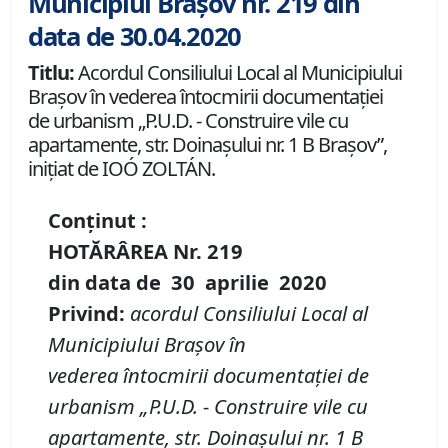
Municipiul Brașov nr. 219 din
data de 30.04.2020
Titlu:
Acordul Consiliului Local al Municipiului
Braşov în vederea întocmirii documentaţiei
de urbanism „P.U.D. - Construire vile cu
apartamente, str. Doinașului nr. 1 B Braşov”,
iniţiat de IOÓ ZOLTÁN.
Conținut :
HOTĂRÂREA Nr.
219
din data de
30 aprilie
20
20
Privind
:
a
cordul
Consiliul
ui Local al
Municipiului Braşov
în
vederea
întocmir
ii
documentaţiei de
urbanism „P
.
U
.
D
.
- Construire vile cu
apartamente, str. Doinașului nr. 1
B