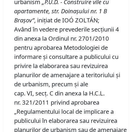
urbanism
„P
.
U
.
D
.
- Construire vile cu
apartamente, str. Doinașului nr. 1
B
Braşov”
, iniţiat de IOÓ ZOLTÁN;
Având în vedere prevederile secţiunii 4
din anexa la Ordinul nr. 2701/2010
pentru aprobarea Metodologiei de
informare şi consultare a publicului cu
privire la elaborarea sau revizuirea
planurilor de amenajare a teritoriului şi
de urbanism, precum şi ale
cap. VI, secţ. C din anexa la H.C.L.
nr. 321/2011 privind aprobarea
„Regulamentului local de implicare a
publicului în elaborarea sau revizuirea
planurilor de urbanism sau de amenajare