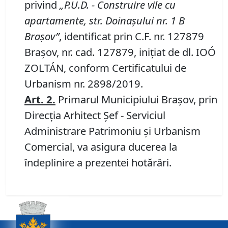
privind
„
P
.
U
.
D
.
- Construire vile cu
apartamente, str. Doinașului nr. 1
B
Braşov”
, identificat prin C.F. nr. 127879
Brașov, nr. cad. 127879, iniţiat de dl. IOÓ
ZOLTÁN, conform Certificatului de
Urbanism nr. 2898/2019.
Art
.
2
.
Primarul Municipiului Braşov, prin
Direcția Arhitect Șef - Serviciul
Administrare Patrimoniu şi Urbanism
Comercial, va asigura ducerea la
îndeplinire a prezentei hotărâri.