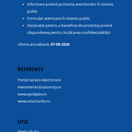
Informare privind protectia avertizorilor în interes
public
Formular avertizare în interes public
Declarație pentru a beneficia de protecția privind
răspunderea pentru încălcarea confidențialității
Ultima actualizare:
07-08-2026
REFERINȚE
Portal servicii electronice
evenimente.brasovcity.ro
www.spclepbv.ro
www.voluntarbv.ro
UTIL
Harta sitului