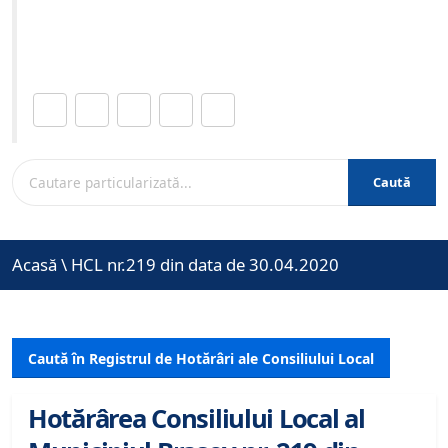
Site-ul oficial al Primariei Municipiului Brasov /
www.brasovcity.ro
Distribuie această pagină.
Caută
Acasă
\
HCL nr.219 din data de 30.04.2020
Caută în Registrul de Hotărâri ale Consiliului Local
Hotărârea Consiliului Local al