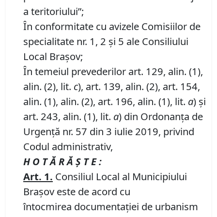
a teritoriului”;
În conformitate cu avizele Comisiilor de
specialitate nr. 1, 2 și 5 ale Consiliului
Local Brașov;
În temeiul prevederilor art. 129, alin. (1),
alin. (2), lit.
c
), art. 139, alin. (2), art. 154,
alin. (1), alin. (2), art. 196, alin. (1), lit.
a
) și
art. 243, alin. (1), lit.
a
) din Ordonanța de
Urgență nr. 57 din 3 iulie 2019, privind
Codul administrativ,
H O T Ă R Ă Ş T E :
Art
.
1
.
Consiliul Local al Municipiului
Braşov este de acord cu
întocmirea documentaţiei de urbanism