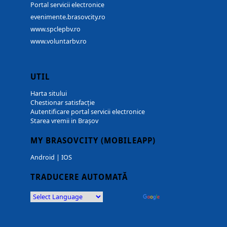
Portal servicii electronice
evenimente.brasovcity.ro
www.spclepbv.ro
www.voluntarbv.ro
UTIL
Harta sitului
Chestionar satisfacție
Autentificare portal servicii electronice
Starea vremii in Brașov
MY BRASOVCITY (MOBILEAPP)
Android
|
IOS
TRADUCERE AUTOMATĂ
Powered by
Translate