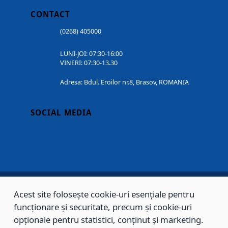
CONTACT
(0268) 405000
LUNI-JOI: 07:30-16:00
VINERI: 07:30-13.30
Adresa: Bdul. Eroilor nr.8, Brasov, ROMANIA
SOCIAL MEDIA
Acest site folosește cookie-uri esențiale pentru
Copyright © 2002 - 2026 - PRIMĂRIA MUNICIPIULUI BRAȘOV, toate drepturile
funcționare și securitate, precum și cookie-uri
rezervate.
opționale pentru statistici, conținut și marketing.