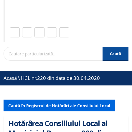
Site-ul oficial al Primariei Municipiului Brasov /
www.brasovcity.ro
Distribuie această pagină.
Caută
Acasă
\
HCL nr.220 din data de 30.04.2020
Caută în Registrul de Hotărâri ale Consiliului Local
Hotărârea Consiliului Local al