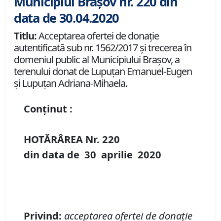
Municipiul Brașov nr. 220 din
data de 30.04.2020
Titlu:
Acceptarea ofertei de donaţie
autentificată sub nr. 1562/2017 şi trecerea în
domeniul public al Municipiului Braşov, a
terenului donat de Lupuțan Emanuel-Eugen
și Lupuțan Adriana-Mihaela.
Conținut :
HOTĂRÂREA Nr.
220
din data de
30 aprilie
20
20
Privind
:
a
cceptarea
ofertei de
donaţie