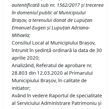
autentificată sub
nr.
1562/2017
şi trecerea
în domeniul public al Municipiului
Braşov
,
a
terenu
lui
donat
de
Lupuțan
Emanuel-Eugen și Lupuțan Adriana-
Mihaela
;
Consiliul Local al Municipiului Brașov,
întrunit în ședință ordinară la data de 30
aprilie 2020;
Analizând, Referatul de aprobare nr.
28.803 din 12.03.2020 al Primarului
Municipiului Brașov, în calitate de
inițiator;
Având în vedere Raportul de specialitate
al Serviciului Administrare Patrimoniu şi