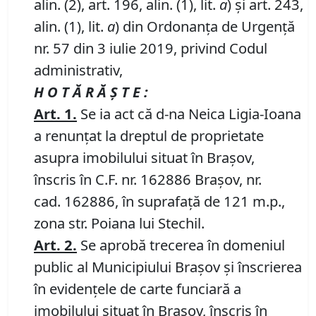
alin. (2), art. 196, alin. (1), lit.
a
) și art. 243,
alin. (1), lit.
a
) din Ordonanța de Urgență
nr. 57 din 3 iulie 2019, privind Codul
administrativ,
H O T Ă R Ă Ş T E :
Art.
1
.
Se ia act că d-na Neica Ligia-Ioana
a renunțat la dreptul de proprietate
asupra imobilului situat în Braşov,
înscris în C.F. nr. 162886 Brașov, nr.
cad. 162886, în suprafață de 121 m.p.,
zona str. Poiana lui Stechil.
Art.
2
.
Se aprobă trecerea în domeniul
public al Municipiului Braşov şi înscrierea
în evidenţele de carte funciară a
imobilului situat în Braşov, înscris în