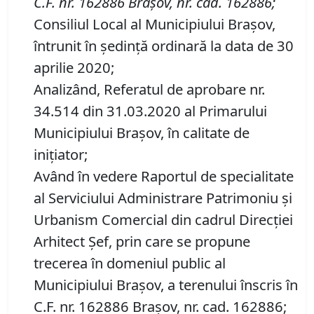
C
.
F
.
nr. 162886
Brașov
,
nr. cad. 162886
;
Consiliul Local al Municipiului Brașov,
întrunit în ședință ordinară la data de 30
aprilie 2020;
Analizând, Referatul de aprobare nr.
34.514 din 31.03.2020 al Primarului
Municipiului Brașov, în calitate de
inițiator;
Având în vedere Raportul de specialitate
al Serviciului Administrare Patrimoniu şi
Urbanism Comercial din cadrul Direcției
Arhitect Șef, prin care se propune
trecerea în domeniul public al
Municipiului Braşov, a terenului înscris în
C.F. nr. 162886 Brașov, nr. cad. 162886;