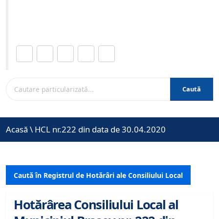
Site-ul oficial al Primariei Municipiului Brasov /
www.brasovcity.ro
Distribuie această pagină.
Caută
Acasă
\
HCL nr.222 din data de 30.04.2020
Caută în Registrul de Hotărâri ale Consiliului Local
Hotărârea Consiliului Local al