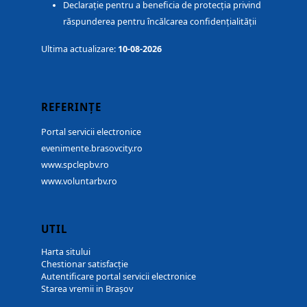
Declarație pentru a beneficia de protecția privind
răspunderea pentru încălcarea confidențialității
Ultima actualizare:
10-08-2026
REFERINȚE
Portal servicii electronice
evenimente.brasovcity.ro
www.spclepbv.ro
www.voluntarbv.ro
UTIL
Harta sitului
Chestionar satisfacție
Autentificare portal servicii electronice
Starea vremii in Brașov