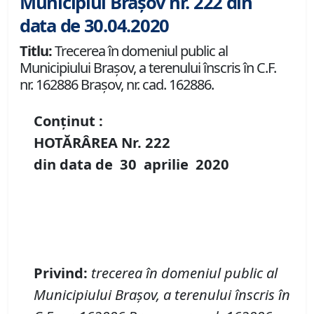
Municipiul Brașov nr. 222 din
data de 30.04.2020
Titlu:
Trecerea în domeniul public al
Municipiului Braşov, a terenului înscris în C.F.
nr. 162886 Brașov, nr. cad. 162886.
Conținut :
HOTĂRÂREA Nr.
222
din data de
30 aprilie
20
20
P
rivind
:
t
recerea în domeniul public al
Municipiului Braşov
,
a terenului înscris în