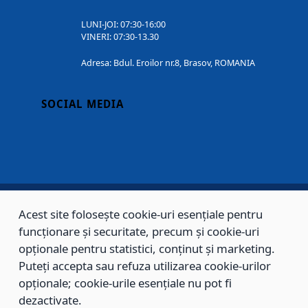
LUNI-JOI: 07:30-16:00
VINERI: 07:30-13.30
Adresa: Bdul. Eroilor nr.8, Brasov, ROMANIA
SOCIAL MEDIA
Acest site folosește cookie-uri esențiale pentru
Copyright © 2002 - 2026 - PRIMĂRIA MUNICIPIULUI BRAȘOV, toate drepturile
funcționare și securitate, precum și cookie-uri
rezervate.
opționale pentru statistici, conținut și marketing.
Puteți accepta sau refuza utilizarea cookie-urilor
Sitemap
Contact
opționale; cookie-urile esențiale nu pot fi
dezactivate.