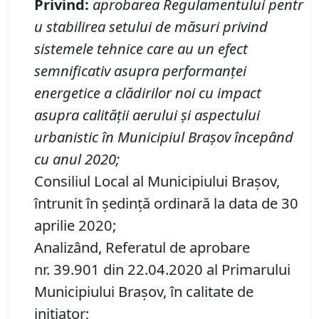
P
rivind
:
aprobarea
Regulament
ului
pentr
u stabilirea setului de măsuri privind
si
stemele tehnice care au un efect
semnificativ asupra performanței
energetice a clădirilor noi cu impact
asupra calității aerului și aspectului
urbanistic în Municipiul Brașov începând
cu anul 2020
;
Consiliul Local al Municipiului Brașov,
întrunit în ședință ordinară la data de 30
aprilie 2020;
Analizând, Referatul de aprobare
nr. 39.901 din 22.04.2020 al Primarului
Municipiului Braşov, în calitate de
initiator;