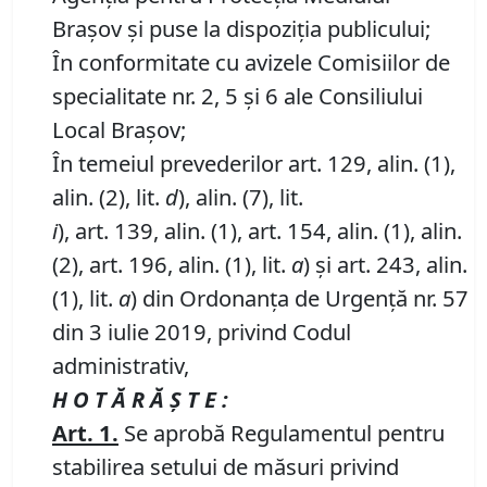
Braşov și puse la dispoziția publicului;
În conformitate cu avizele Comisiilor de
specialitate nr. 2, 5 și 6 ale Consiliului
Local Brașov;
În temeiul prevederilor art. 129, alin. (1),
alin. (2), lit.
d
), alin. (7), lit.
i
), art. 139, alin. (1), art. 154, alin. (1), alin.
(2), art. 196, alin. (1), lit.
a
) și art. 243, alin.
(1), lit.
a
) din Ordonanța de Urgență nr. 57
din 3 iulie 2019, privind Codul
administrativ,
H O T Ă R Ă Ş T E :
Art.
1
.
Se aprobă Regulamentul pentru
stabilirea setului de măsuri privind