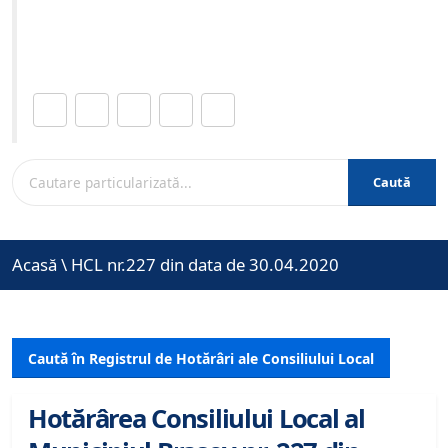
Site-ul oficial al Primariei Municipiului Brasov /
www.brasovcity.ro
Distribuie această pagină.
Caută
Acasă
\
HCL nr.227 din data de 30.04.2020
Caută în Registrul de Hotărâri ale Consiliului Local
Hotărârea Consiliului Local al