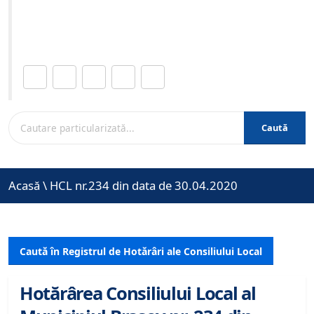
Site-ul oficial al Primariei Municipiului Brasov /
www.brasovcity.ro
Distribuie această pagină.
Caută
Acasă
\
HCL nr.234 din data de 30.04.2020
Caută în Registrul de Hotărâri ale Consiliului Local
Hotărârea Consiliului Local al