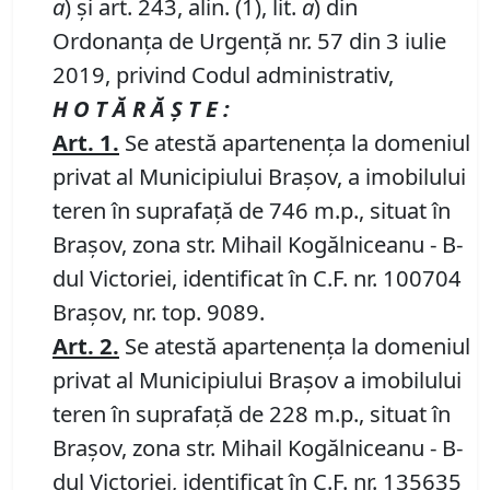
a
) și art. 243, alin. (1), lit.
a
) din
Ordonanța de Urgență nr. 57 din 3 iulie
2019, privind Codul administrativ,
H O T Ă R Ă Ş T E :
Art.
1
.
Se atestă apartenența la domeniul
privat al Municipiului Brașov, a imobilului
teren în suprafață de 746 m.p., situat în
Brașov, zona str. Mihail Kogălniceanu - B-
dul Victoriei, identificat în C.F. nr. 100704
Brașov, nr. top. 9089.
Art. 2.
Se atestă apartenența la domeniul
privat al Municipiului Brașov a imobilului
teren în suprafață de 228 m.p., situat în
Brașov, zona str. Mihail Kogălniceanu - B-
dul Victoriei, identificat în C.F. nr. 135635