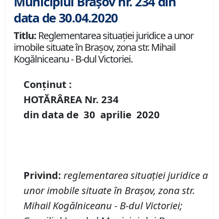
Municipiul Brașov nr. 234 din
data de 30.04.2020
Titlu:
Reglementarea situației juridice a unor
imobile situate în Brașov, zona str. Mihail
Kogălniceanu - B-dul Victoriei.
Conținut :
HOTĂRÂREA Nr.
234
din data de
30 aprilie
20
20
Privind
:
reglementarea
situației
juridice a
unor imobile
situate
în Brașov, zona str.
Mihail Kog
ă
lniceanu - B-dul Victoriei
;