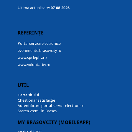
Ultima actualizare:
07-08-2026
REFERINȚE
Portal servicii electronice
evenimente.brasovcity.ro
www.spclepbv.ro
www.voluntarbv.ro
UTIL
Harta sitului
Chestionar satisfacție
Autentificare portal servicii electronice
Starea vremii in Brașov
MY BRASOVCITY (MOBILEAPP)