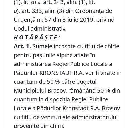
(1), lit.
a
) și art. 243, alin. (1), lit.
a
), art. 333, alin. (3) din Ordonanța de
Urgență nr. 57 din 3 iulie 2019, privind
Codul administrativ,
H O T Ă R Ă Ş T E :
Art.
1
.
Sumele încasate cu titlu de chirie
pentru pășunile alpine aflate în
administrarea Regiei Publice Locale a
Pădurilor KRONSTADT R.A. vor fi virate în
cuantum de 50 % către bugetul
Municipiului Brașov, rămânând 50 % din
cuantum la dispoziția Regiei Publice
Locale a Pădurilor Kronstadt R.A. Brașov
cu titlu de venituri ale administratorului
provenite din chirii.