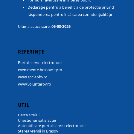
Formular avertizare în interes public
Declarație pentru a beneficia de protecția privind
răspunderea pentru încălcarea confidențialității
Ultima actualizare:
06-08-2026
REFERINȚE
Portal servicii electronice
evenimente.brasovcity.ro
www.spclepbv.ro
www.voluntarbv.ro
UTIL
Harta sitului
Chestionar satisfacție
Autentificare portal servicii electronice
Starea vremii in Brașov