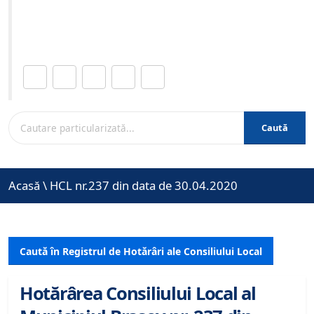
Site-ul oficial al Primariei Municipiului Brasov /
www.brasovcity.ro
Distribuie această pagină.
Caută
Acasă
\
HCL nr.237 din data de 30.04.2020
Caută în Registrul de Hotărâri ale Consiliului Local
Hotărârea Consiliului Local al