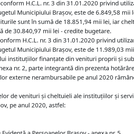
conform H.C.L. nr. 3 din 31.01.2020 privind utiliz
getul Municipiului Braşov, este de 6.849,58 mii le
turile sunt în sumă de 18.851,94 mii lei, iar che
ă de 30.840,97 mii lei - credite bugetare.
onform H.C.L. nr. 3 din 31.01.2020 privind utilizar
getul Municipiului Braşov, este de 11.989,03 mii l
i instituţiilor finanţate din venituri proprii şi subv
Anexa nr. 2, parte integrantă din prezenta hotărâre
ilor externe nerambursabile pe anul 2020 rămâne 
 de venituri şi cheltuieli ale instituţiilor şi serv
ov, pe anul 2020, astfel:
e Evidenţă a Persoanelor Braşov - anexa nr. 5