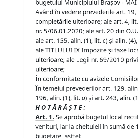
bugetului Municipiului Brașov - MAI
Având în vedere prevederile art. 19, 
completările ulterioare; ale art. 4, lit
nr. 5/06.01.2020; ale art. 20 din O.U
ale art. 155, alin. (1), lit. c) și ali
ale TITLULUI IX Impozite și taxe loc
ulterioare; ale Legii nr. 69/2010 priv
ulterioare;
În conformitate cu avizele Comisiilor d
În temeiul prevederilor art. 129, alin. (
196, alin. (1), lit.
a
) și art. 243, alin. (1
H O T Ă R Ă Ş T E :
Art.
1.
Se aprobă bugetul local recti
venituri, iar la cheltuieli în sumă d
bugetare, astfel: