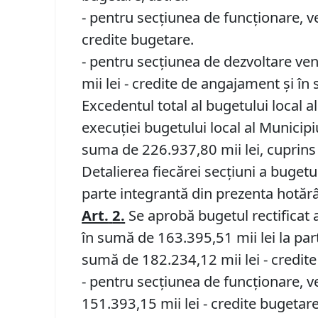
- pentru secțiunea de funcționare, ve
credite bugetare.
- pentru secțiunea de dezvoltare ven
mii lei - credite de angajament și în
Excedentul total al bugetului local a
execuției bugetului local al Municipi
suma de 226.937,80 mii lei, cuprins 
Detalierea fiecărei secțiuni a bugetulu
parte integrantă din prezenta hotărâ
Art.
2
.
Se aprobă bugetul rectificat al
în sumă de 163.395,51 mii lei la part
sumă de 182.234,12 mii lei - credite
- pentru secţiunea de funcţionare, ve
151.393,15 mii lei - credite bugetare