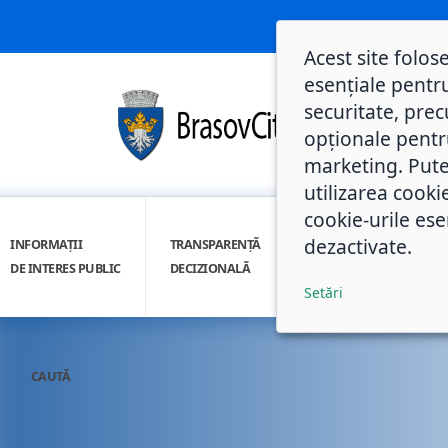
Acest site folos
esențiale pentru
securitate, prec
opționale pentru 
marketing. Pute
utilizarea cooki
cookie-urile ese
dezactivate.
INFORMAȚII
TRANSPARENȚĂ
INTEGRITATE
DE INTERES PUBLIC
DECIZIONALĂ
INSTITUȚIONALĂ
Setări
CAUTĂ