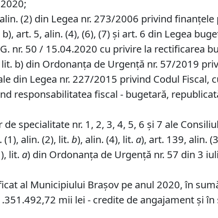
 2020;
alin. (2) din Legea nr. 273/2006 privind finanțele 
. b), art. 5, alin. (4), (6), (7) și art. 6 din Legea b
.G. nr. 50 / 15.04.2020 cu privire la rectificarea 
n. (4), lit. b) din Ordonanța de Urgență nr. 57/2019 p
ale din Legea nr. 227/2015 privind Codul Fiscal, c
ind responsabilitatea fiscal - bugetară, republicat
e specialitate nr. 1, 2, 3, 4, 5, 6 și 7 ale Consili
1), alin. (2), lit.
b
), alin. (4), lit.
a
), art. 139, alin. (3
), lit.
a
) din Ordonanța de Urgență nr. 57 din 3 iul
ficat al Municipiului Brașov pe anul 2020, în sum
e 1.351.492,72 mii lei - credite de angajament și î