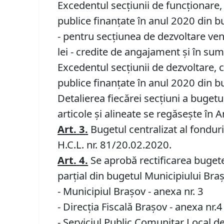
Excedentul secţiunii de funcţionare, 
publice finanţate în anul 2020 din bu
- pentru secţiunea de dezvoltare veni
lei - credite de angajament și în sum
Excedentul secţiunii de dezvoltare, c
publice finanţate în anul 2020 din bu
Detalierea fiecărei secţiuni a bugetulu
articole şi alineate se regăseşte în 
Art.
3
.
Bugetul centralizat al fondur
H.C.L. nr. 81/20.02.2020.
Art.
4.
Se aprobă rectificarea bugetelor
parţial din bugetul Municipiului Braş
- Municipiul Braşov - anexa nr. 3
- Direcția Fiscală Brașov - anexa nr.4
- Serviciul Public Comunitar Local d