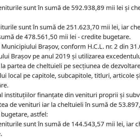
niturile sunt în sumă de 592.938,89 mii lei și che
iturile sunt în sumă de 251.623,70 mii lei, iar ch
 sumă de 478.561,50 mii lei - credite bugetare.
l Municipiului Brașov, conform H.C.L. nr. 2 din 3
ului Brașov pe anul 2019 și utilizarea excedentulu
la partea de cheltuieli pe secțiunea de dezvoltare
i local pe capitole, subcapitole, titluri, articole 
re.
 instituţiilor finanţate din venituri proprii şi sub
ea de venituri iar la cheltuieli în sumă de 53.897,
 bugetare, astfel:
niturile sunt în sumă de 144.543,57 mii lei, iar c
.