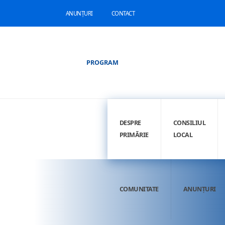
ANUNȚURI
CONTACT
PROGRAM
DESPRE
CONSILIUL
PRIMĂRIE
LOCAL
COMUNITATE
ANUNȚURI