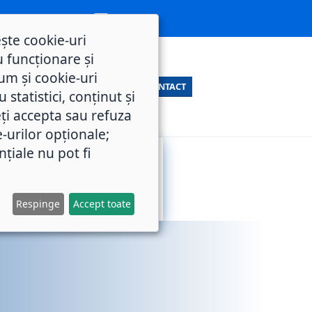
ește cookie-uri
 funcționare și
um și cookie-uri
CONTACT
statistici, conținut și
ți accepta sau refuza
e-urilor opționale;
nțiale nu pot fi
SERVICII
M.O.L.
PUBLICE
Respinge
Accept toate