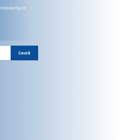
brasovcity.ro
Caută