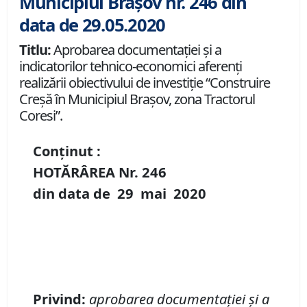
Municipiul Brașov nr. 246 din
data de 29.05.2020
Titlu:
Aprobarea documentației și a
indicatorilor tehnico-economici aferenți
realizării obiectivului de investiție “Construire
Creșă în Municipiul Brașov, zona Tractorul
Coresi”.
Conținut :
HOTĂRÂREA Nr.
246
din data de
29 mai
20
20
Privind:
aprobarea documenta
ț
iei
ș
i a