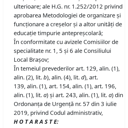
ulterioare; ale H.G. nr. 1.252/2012 privind
aprobarea Metodologiei de organizare și
funcționare a creșelor și a altor unități de
educație timpurie antepreșcolară;
În conformitate cu avizele Comisiilor de
specialitate nr. 1, 5 și 6 ale Consiliului
Local Brașov;
În temeiul prevederilor art. 129, alin. (1),
alin. (2), lit.
b
), alin. (4), lit.
d
), art.
139, alin. (1), art. 154, alin. (1), art. 196,
alin. (1), lit.
a
) și art. 243, alin. (1), lit.
a
) din
Ordonanța de Urgență nr. 57 din 3 iulie
2019, privind Codul administrativ,
H O T A R A S T E: