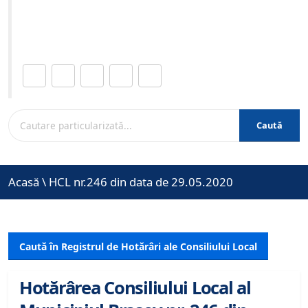
Site-ul oficial al Primariei Municipiului Brasov /
www.brasovcity.ro
Distribuie această pagină.
Caută
Acasă
\
HCL nr.246 din data de 29.05.2020
Caută în Registrul de Hotărâri ale Consiliului Local
Hotărârea Consiliului Local al