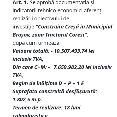
Art.
1.
Se aprobă documentația și
indicatorii tehnico-economici aferenți
realizării obiectivului de
investiție
“Construire Cre
șă
în
Municipiul
Brașov
, zona Tractorul Coresi”
,
după cum urmează:
Valoare total
ă
:
-
10.507.493,74 lei
inclusiv TVA,
Din care C+M:
-
7.659.982,20 lei inclusiv
TVA,
Regim de
î
n
ă
l
ț
ime D
+
P
+
1
E
Suprafa
ț
a construit
ă
desf
ăș
urat
ă
:
1.802,5 m
.
p.
Termen de realizare: 18 luni
calendaristice.