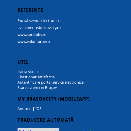
REFERINȚE
Portal servicii electronice
evenimente.brasovcity.ro
www.spclepbv.ro
www.voluntarbv.ro
UTIL
Harta sitului
Chestionar satisfacție
Autentificare portal servicii electronice
Starea vremii in Brașov
MY BRASOVCITY (MOBILEAPP)
Android
|
IOS
TRADUCERE AUTOMATĂ