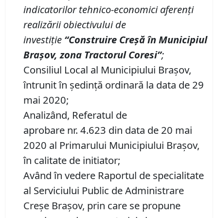
indicatorilor tehnico-economici aferen
ț
i
realiz
ă
rii obiectivului de
investiție
“Construire Cre
șă
în
Municipiul
Brașov
, zona Tractorul Coresi”
;
Consiliul Local al Municipiului Brașov,
întrunit în ședință ordinară la data de 29
mai 2020;
Analizând, Referatul de
aprobare nr. 4.623 din data de 20 mai
2020 al Primarului Municipiului Brașov,
în calitate de initiator;
Având în vedere Raportul de specialitate
al Serviciului Public de Administrare
Creşe Braşov, prin care se propune