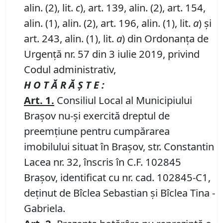
alin. (2), lit.
c
), art. 139, alin. (2), art. 154,
alin. (1), alin. (2), art. 196, alin. (1), lit.
a
) și
art. 243, alin. (1), lit.
a
) din Ordonanța de
Urgență nr. 57 din 3 iulie 2019, privind
Codul administrativ,
H O T Ă R Ă Ş T E :
Art.
1
.
Consiliul Local al Municipiului
Braşov nu-şi exercită dreptul de
preemţiune pentru cumpărarea
imobilului situat în Braşov, str. Constantin
Lacea nr. 32, înscris în C.F. 102845
Braşov, identificat cu nr. cad. 102845-C1,
deţinut de Bîclea Sebastian şi Bîclea Tina -
Gabriela.