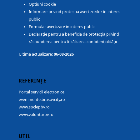
Optiuni cookie
Informare privind protectia avertizorilor în interes
public
Formular avertizare în interes public
Declarație pentru a beneficia de protecția privind
răspunderea pentru încălcarea confidențialității
Ultima actualizare:
06-08-2026
REFERINȚE
Portal servicii electronice
evenimente.brasovcity.ro
www.spclepbv.ro
www.voluntarbv.ro
UTIL