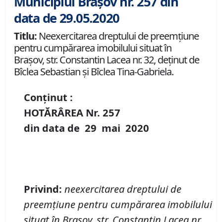
Municipiul Brașov nr. 257 din
data de 29.05.2020
Titlu:
Neexercitarea dreptului de preemţiune
pentru cumpărarea imobilului situat în
Braşov, str. Constantin Lacea nr. 32, deţinut de
Bîclea Sebastian şi Bîclea Tina-Gabriela.
Conținut :
HOTĂRÂREA Nr.
257
din data de
29 mai
20
20
Privind
:
neexercitarea dreptului de
preemţiune pentru cumpărarea imobilului
situat în Braşov,
str. Constantin Lacea nr.