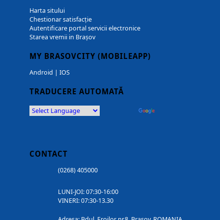
Harta sitului
Chestionar satisfacție
Autentificare portal servicii electronice
Starea vremii in Brașov
MY BRASOVCITY (MOBILEAPP)
Android
|
IOS
TRADUCERE AUTOMATĂ
Powered by
Translate
CONTACT
(0268) 405000
LUNI-JOI: 07:30-16:00
VINERI: 07:30-13.30
Adresa: Bdul. Eroilor nr.8, Brasov, ROMANIA