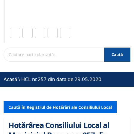
Site-ul oficial al Primariei Municipiului Brasov /
www.brasovcity.ro
Distribuie această pagină.
Caută
Acasă
\
HCL nr.257 din data de 29.05.2020
Caută în Registrul de Hotărâri ale Consiliului Local
Hotărârea Consiliului Local al