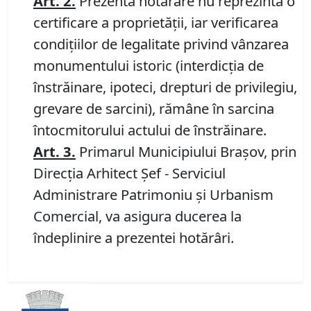
Art.
2
.
Prezenta hotărâre nu reprezintă o
certificare a proprietăţii, iar verificarea
condiţiilor de legalitate privind vânzarea
monumentului istoric (interdicţia de
înstrăinare, ipoteci, drepturi de privilegiu,
grevare de sarcini), rămâne în sarcina
întocmitorului actului de înstrăinare.
Art.
3
.
Primarul Municipiului Braşov, prin
Direcția Arhitect Șef - Serviciul
Administrare Patrimoniu şi Urbanism
Comercial, va asigura ducerea la
îndeplinire a prezentei hotărâri.