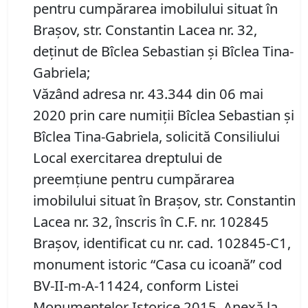
pentru cumpărarea imobilului situat în
Braşov, str. Constantin Lacea nr. 32,
deţinut de Bîclea Sebastian şi Bîclea Tina-
Gabriela;
Văzând adresa nr. 43.344 din 06 mai
2020 prin care numiţii Bîclea Sebastian şi
Bîclea Tina-Gabriela, solicită Consiliului
Local exercitarea dreptului de
preemţiune pentru cumpărarea
imobilului situat în Braşov, str. Constantin
Lacea nr. 32, înscris în C.F. nr. 102845
Braşov, identificat cu nr. cad. 102845-C1,
monument istoric “Casa cu icoană” cod
BV-II-m-A-11424, conform Listei
Monumentelor Istorice 2015, Anexă la