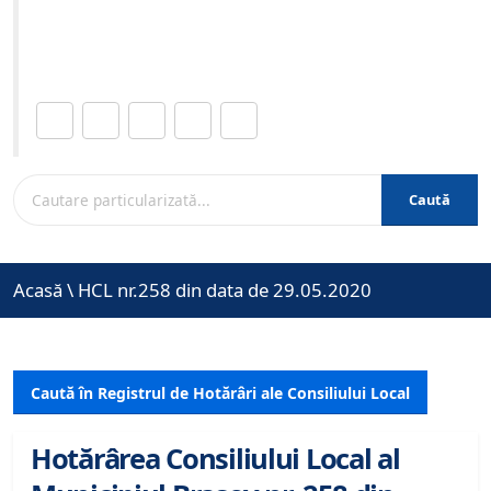
Site-ul oficial al Primariei Municipiului Brasov /
www.brasovcity.ro
Distribuie această pagină.
Caută
Acasă
\
HCL nr.258 din data de 29.05.2020
Caută în Registrul de Hotărâri ale Consiliului Local
Hotărârea Consiliului Local al