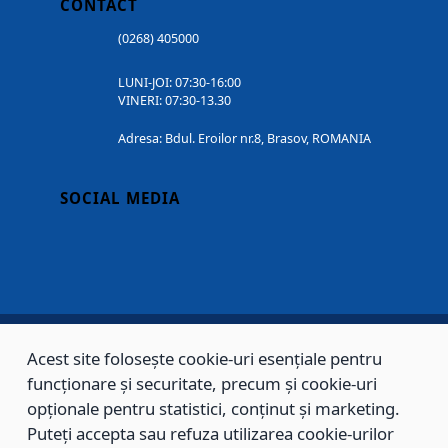
CONTACT
(0268) 405000
LUNI-JOI: 07:30-16:00
VINERI: 07:30-13.30
Adresa: Bdul. Eroilor nr.8, Brasov, ROMANIA
SOCIAL MEDIA
Acest site folosește cookie-uri esențiale pentru
Copyright © 2002 - 2026 - PRIMĂRIA MUNICIPIULUI BRAȘOV, toate drepturile
funcționare și securitate, precum și cookie-uri
rezervate.
opționale pentru statistici, conținut și marketing.
Puteți accepta sau refuza utilizarea cookie-urilor