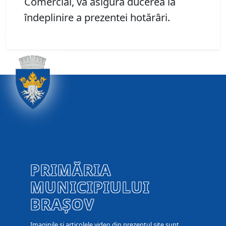
Comercial, va asigura ducerea la
îndeplinire a prezentei hotărâri.
PRIMĂRIA
MUNICIPIULUI
BRAȘOV
Imaginile și articolele video din prezentul site sunt