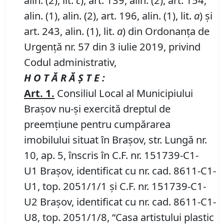
alin. (2), lit.
c
), art. 139, alin. (2), art. 154,
alin. (1), alin. (2), art. 196, alin. (1), lit.
a
) și
art. 243, alin. (1), lit.
a
) din Ordonanța de
Urgență nr. 57 din 3 iulie 2019, privind
Codul administrativ,
H O T Ă R Ă Ş T E :
Art.
1
.
Consiliul Local al Municipiului
Braşov nu-şi exercită dreptul de
preemţiune pentru cumpărarea
imobilului situat în Braşov, str. Lungă nr.
10, ap. 5, înscris în C.F. nr. 151739-C1-
U1 Braşov, identificat cu nr. cad. 8611-C1-
U1, top. 2051/1/1 şi C.F. nr. 151739-C1-
U2 Braşov, identificat cu nr. cad. 8611-C1-
U8, top. 2051/1/8, “Casa artistului plastic