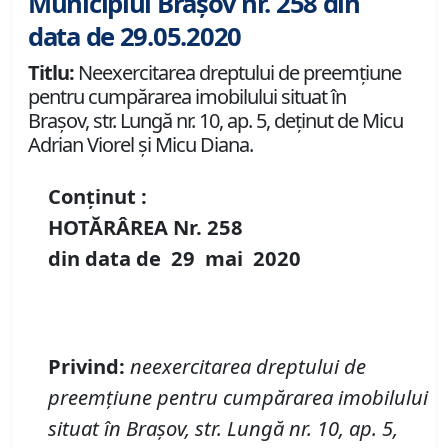
Municipiul Brașov nr. 258 din
data de 29.05.2020
Titlu:
Neexercitarea dreptului de preemţiune
pentru cumpărarea imobilului situat în
Braşov, str. Lungă nr. 10, ap. 5, deţinut de Micu
Adrian Viorel şi Micu Diana.
Conținut :
HOTĂRÂREA Nr.
258
din data de
29 mai
20
20
Privind
:
neexercitarea dreptului de
preemţiune pentru cumpărarea imobilului
situat în Braşov,
str. Lungă nr. 10, ap. 5,