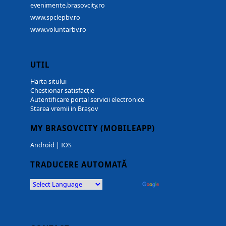
evenimente.brasovcity.ro
www.spclepbv.ro
www.voluntarbv.ro
UTIL
Harta sitului
Chestionar satisfacție
Autentificare portal servicii electronice
Starea vremii in Brașov
MY BRASOVCITY (MOBILEAPP)
Android
|
IOS
TRADUCERE AUTOMATĂ
Powered by
Translate