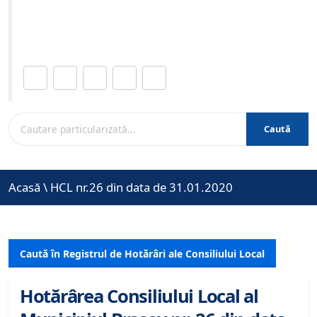
Site-ul oficial al Primariei Municipiului Brasov /
www.brasovcity.ro
Distribuie această pagină.
Caută
Acasă
\
HCL nr.26 din data de 31.01.2020
Caută în Registrul de Hotărâri ale Consiliului Local
Hotărârea Consiliului Local al