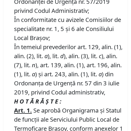
Ordonanței de Urgență nr. 57/2019
privind Codul Administrativ;
În conformitate cu avizele Comisiilor de
specialitate nr. 1, 5 și 6 ale Consiliului
Local Brașov;
În temeiul prevederilor art. 129, alin. (1),
alin. (2), lit.
a
), lit.
d
), alin. (3), lit.
c
), alin.
(7), lit.
n
), art. 139, alin. (1), art. 196, alin.
(1), lit.
a
) și art. 243, alin. (1), lit.
a
) din
Ordonanța de Urgență nr. 57 din 3 iulie
2019, privind Codul administrativ,
H O T Ă R Ă Ş T E :
Art. 1.
Se aprobă Organigrama și Statul
de funcţii ale Serviciului Public Local de
Termoficare Brașov, conform anexelor 1