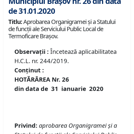
Municipiul Brașov nr. 26 din data
de 31.01.2020
Titlu:
Aprobarea Organigramei şi a Statului
de funcţii ale Serviciului Public Local de
Termoficare Brașov.
Observații :
Încetează aplicabilitatea
H.C.L. nr. 244/2019.
Conținut :
HOTĂRÂREA Nr.
26
din data de
31 ianuarie
20
20
Privind
:
aprobarea
Organigra
mei
şi
a