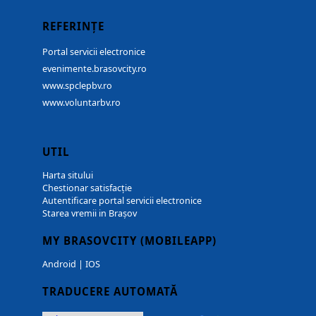
REFERINȚE
Portal servicii electronice
evenimente.brasovcity.ro
www.spclepbv.ro
www.voluntarbv.ro
UTIL
Harta sitului
Chestionar satisfacție
Autentificare portal servicii electronice
Starea vremii in Brașov
MY BRASOVCITY (MOBILEAPP)
Android
|
IOS
TRADUCERE AUTOMATĂ