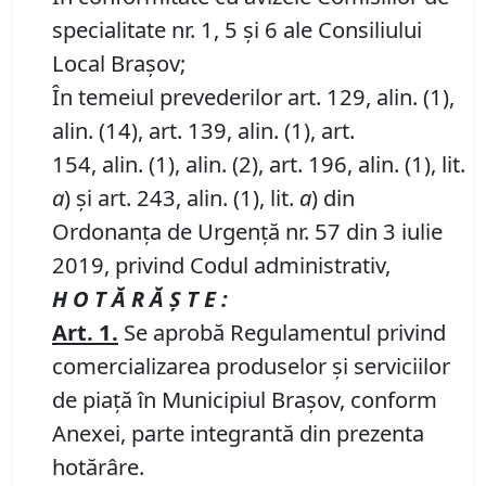
specialitate nr. 1, 5 și 6 ale Consiliului
Local Brașov;
În temeiul prevederilor art. 129, alin. (1),
alin. (14), art. 139, alin. (1), art.
154, alin. (1), alin. (2), art. 196, alin. (1), lit.
a
) și art. 243, alin. (1), lit.
a
) din
Ordonanța de Urgență nr. 57 din 3 iulie
2019, privind Codul administrativ,
H O T Ă R Ă Ş T E :
Art. 1.
Se aprobă Regulamentul privind
comercializarea produselor și serviciilor
de piață în Municipiul Braşov, conform
Anexei, parte integrantă din prezenta
hotărâre.