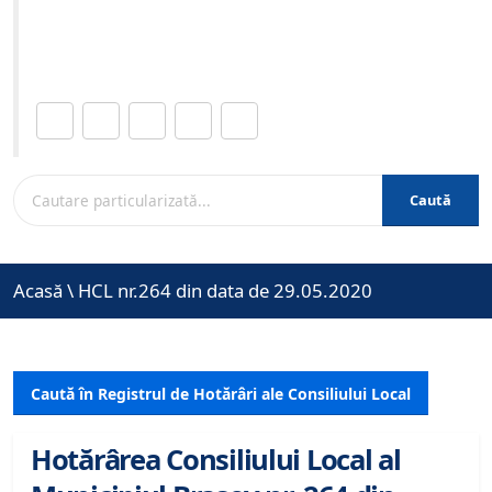
Site-ul oficial al Primariei Municipiului Brasov /
www.brasovcity.ro
Distribuie această pagină.
Caută
Acasă
\
HCL nr.264 din data de 29.05.2020
Caută în Registrul de Hotărâri ale Consiliului Local
Hotărârea Consiliului Local al