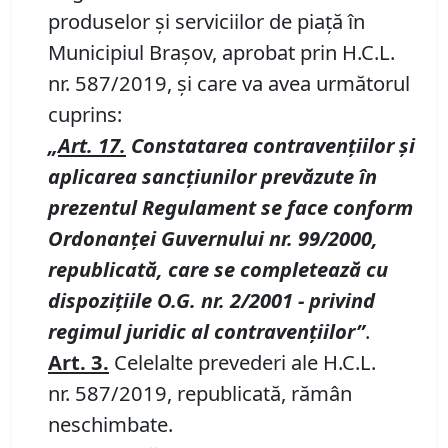
produselor și serviciilor de piață în
Municipiul Braşov, aprobat prin H.C.L.
nr. 587/2019, şi care va avea următorul
cuprins:
„
Art.
17.
Constatarea contravenţiilor şi
aplicarea sancţiunilor prevăzute în
prezentul Regulament se face conform
Ordonanţei Guvernului nr.
99/2000,
republicată, care se completează cu
dispozițiile O.G. nr.
2/2001
-
privind
regimul juridic al contravenţiilor”
.
Art.
3.
Celelalte prevederi ale H.C.L.
nr. 587/2019, republicată, rămân
neschimbate.