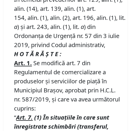
alin. (14), art. 139, alin. (1), art.
154, alin. (1), alin. (2), art. 196, alin. (1), lit.
a
) și art. 243, alin. (1), lit.
a
) din
Ordonanța de Urgență nr. 57 din 3 iulie
2019, privind Codul administrativ,
H O T Ă R Ă Ş T E :
Art.
1.
Se modifică art. 7 din
Regulamentul de comercializare a
produselor și serviciilor de piață în
Municipiul Braşov, aprobat prin H.C.L.
nr. 587/2019, şi care va avea următorul
cuprins:
“
Art.
7.
(1)
În
situaţiile în care sunt
înregistrate schimbări (transferul,