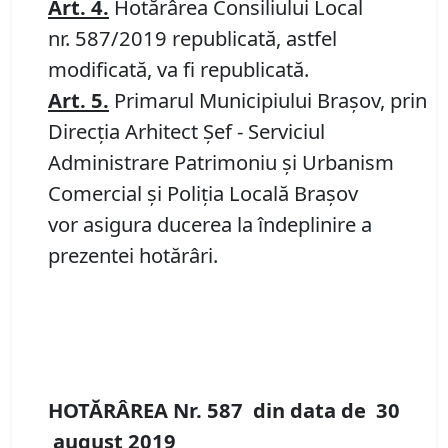
Art.
4.
Hotărârea Consiliului Local
nr. 587/2019 republicată, astfel
modificată, va fi republicată.
Art.
5.
Primarul Municipiului Braşov, prin
Direcția Arhitect Șef - Serviciul
Administrare Patrimoniu şi Urbanism
Comercial şi Poliţia Locală Braşov
vor asigura ducerea la îndeplinire a
prezentei hotărâri.
HOTĂRÂREA Nr.
587
din data de
30
august
20
19