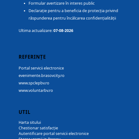
Formular avertizare în interes public
Declarație pentru a beneficia de protecția privind
răspunderea pentru încălcarea confidențialității
Ultima actualizare:
07-08-2026
REFERINȚE
Portal servicii electronice
evenimente.brasovcity.ro
www.spclepbv.ro
www.voluntarbv.ro
UTIL
Harta sitului
Chestionar satisfacție
Autentificare portal servicii electronice