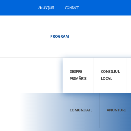
ANUNȚURI
CONTACT
PROGRAM
DESPRE
CONSILIUL
PRIMĂRIE
LOCAL
COMUNITATE
ANUNȚURI