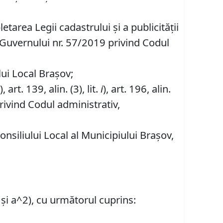
area Legii cadastrului și a publicității
 Guvernului nr. 57/2019 privind Codul
ului Local Brașov;
), art. 139, alin. (3), lit.
i
), art. 196, alin.
rivind Codul administrativ,
siliului Local al Municipiului Braşov,
1) și a^2), cu următorul cuprins: