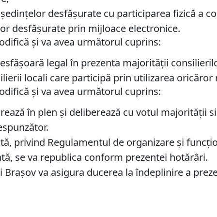
ințelor desfășurate cu participarea fizică a consil
elor desfășurate prin mijloace electronice.
modifică și va avea următorul cuprins:
fășoară legal în prezenta majorității consilierilor
lierii locali care participă prin utilizarea oricăror
modifică și va avea următorul cuprins:
ză în plen și deliberează cu votul majorității s
respunzător.
tă, privind Regulamentul de organizare şi funcţion
tă, se va republica conform prezentei hotărâri.
i Braşov va asigura ducerea la îndeplinire a preze