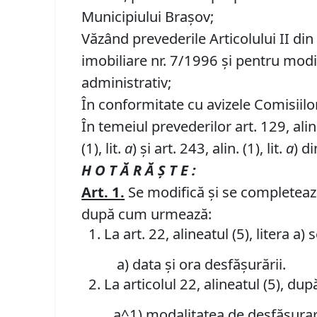
Municipiului Braşov;
Văzând prevederile Articolului II di
imobiliare nr. 7/1996 și pentru mod
administrativ;
În conformitate cu avizele Comisiilor d
În temeiul prevederilor art. 129, alin. (
(1), lit.
a
) și art. 243, alin. (1), lit.
a
) d
H O T Ă R Ă Ş T E :
Art. 1
.
Se modifică și se completează
după cum urmează:
La art. 22, alineatul (5), litera a
a) data și ora desfășurării.
La articolul 22, alineatul (5), dup
a^1) modalitatea de desfășurar