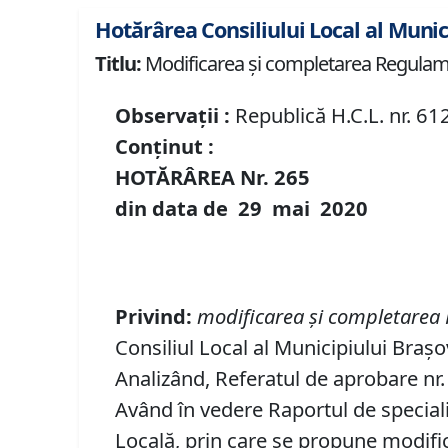
Hotărârea Consiliului Local al Munic
Titlu:
Modificarea și completarea Regulament
Observații :
Republică H.C.L. nr. 61
Conținut :
HOTĂRÂREA Nr.
265
din data de
29 mai
20
20
Privind:
m
odificarea
ș
i completarea 
Consiliul Local al Municipiului Brașo
Analizând, Referatul de aprobare nr. 
Având în vedere Raportul de specialit
Locală, prin care se propune modific