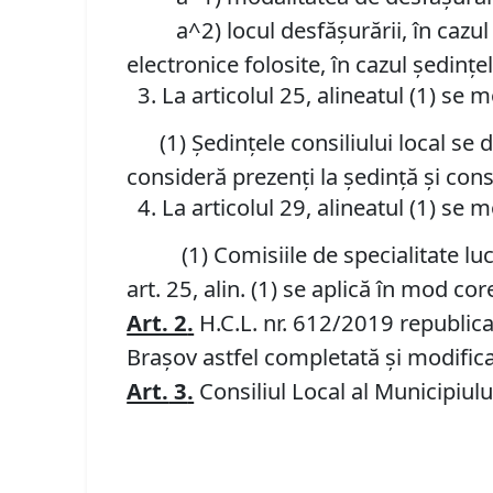
a^2) locul desfășurării, în cazul șed
electronice folosite, în cazul ședinț
La articolul 25, alineatul (1) se 
(1) Ședințele consiliului local se des
consideră prezenți la ședință și consi
La articolul 29, alineatul (1) se 
(1) Comisiile de specialitate lucrea
art. 25, alin. (1) se aplică în mod co
Art. 2
.
H.C.L. nr. 612/2019 republica
Braşov astfel completată şi modifica
Art.
3
.
Consiliul Local al Municipiulu