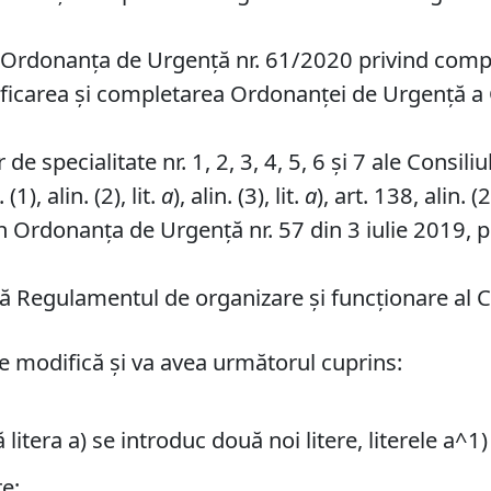
n Ordonanța de Urgență nr. 61/2020 privind complet
ificarea și completarea Ordonanței de Urgență a
e specialitate nr. 1, 2, 3, 4, 5, 6 și 7 ale Consili
1), alin. (2), lit.
a
), alin. (3), lit.
a
), art. 138, alin. (2
in Ordonanța de Urgență nr. 57 din 3 iulie 2019, p
 Regulamentul de organizare şi funcţionare al Con
) se modifică și va avea următorul cuprins:
ă litera a) se introduc două noi litere, literele a^
e;