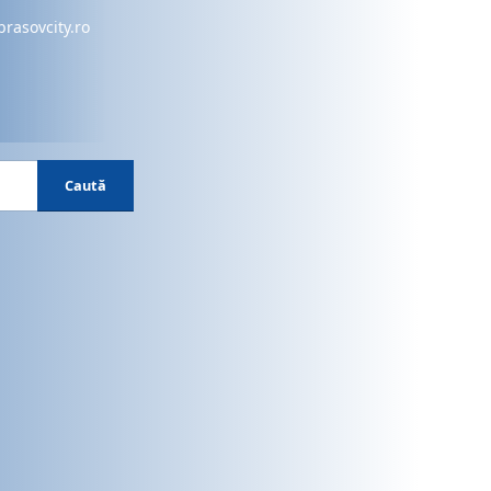
brasovcity.ro
Caută