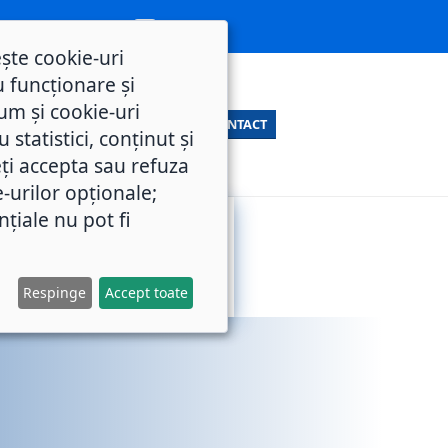
ește cookie-uri
 funcționare și
um și cookie-uri
CONTACT
statistici, conținut și
ți accepta sau refuza
e-urilor opționale;
nțiale nu pot fi
SERVICII
M.O.L.
PUBLICE
Respinge
Accept toate