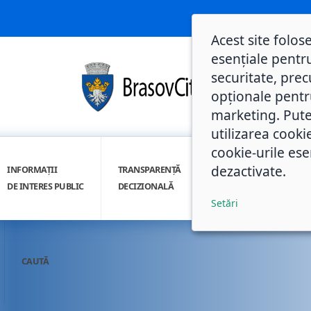
Acest site folos
esențiale pentru
securitate, prec
opționale pentru 
marketing. Pute
utilizarea cooki
cookie-urile ese
dezactivate.
INFORMAȚII
TRANSPARENȚĂ
INTEGRITATE
DE INTERES PUBLIC
DECIZIONALĂ
INSTITUȚIONALĂ
Setări
CAUTĂ