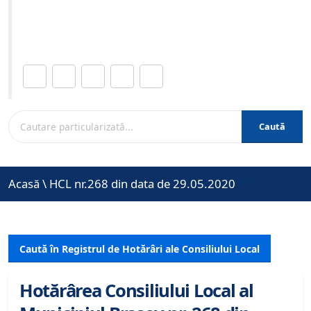
Site-ul oficial al Primariei Municipiului Brasov /
www.brasovcity.ro
Distribuie această pagină.
Caută
Acasă
\
HCL nr.268 din data de 29.05.2020
Caută în Registrul de Hotărâri ale Consiliului Local
Hotărârea Consiliului Local al