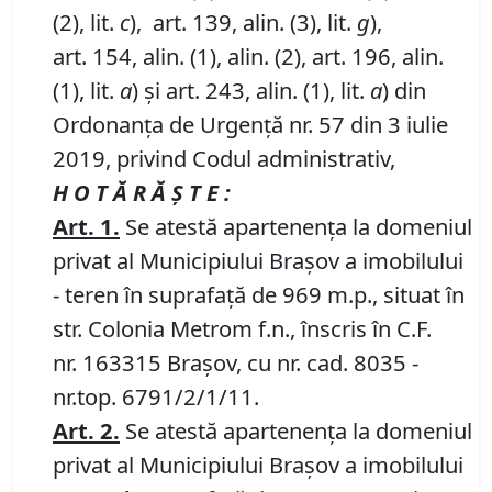
(2), lit.
c
), art. 139, alin. (3), lit.
g
),
art. 154, alin. (1), alin. (2), art. 196, alin.
(1), lit.
a
) și art. 243, alin. (1), lit.
a
) din
Ordonanța de Urgență nr. 57 din 3 iulie
2019, privind Codul administrativ,
H O T Ă R Ă Ş T E :
Art.
1
.
Se atestă apartenența la domeniul
privat al Municipiului Brașov a imobilului
- teren în suprafață de 969 m.p., situat în
str. Colonia Metrom f.n., înscris în C.F.
nr. 163315 Brașov, cu nr. cad. 8035 -
nr.top. 6791/2/1/11.
Art.
2
.
Se atestă apartenența la domeniul
privat al Municipiului Brașov a imobilului