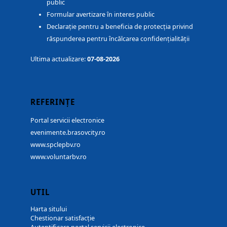
public
Formular avertizare în interes public
Declarație pentru a beneficia de protecția privind
răspunderea pentru încălcarea confidențialității
Ultima actualizare:
07-08-2026
REFERINȚE
Portal servicii electronice
evenimente.brasovcity.ro
www.spclepbv.ro
www.voluntarbv.ro
UTIL
Harta sitului
Chestionar satisfacție