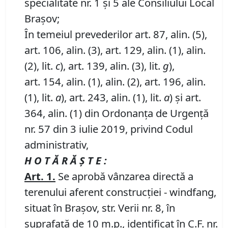
specialitate nr. 1 și 5 ale Consiliului Local
Brașov;
În temeiul prevederilor art. 87, alin. (5),
art. 106, alin. (3), art. 129, alin. (1), alin.
(2), lit.
c
), art. 139, alin. (3), lit.
g
),
art. 154, alin. (1), alin. (2), art. 196, alin.
(1), lit.
a
), art. 243, alin. (1), lit.
a
) și art.
364, alin. (1) din Ordonanța de Urgență
nr. 57 din 3 iulie 2019, privind Codul
administrativ,
H O T Ă R Ă Ş T E :
Art.
1
.
Se aprobă vânzarea directă a
terenului aferent construcției - windfang,
situat în Brașov, str. Verii nr. 8, în
suprafață de 10 m.p., identificat în C.F. nr.