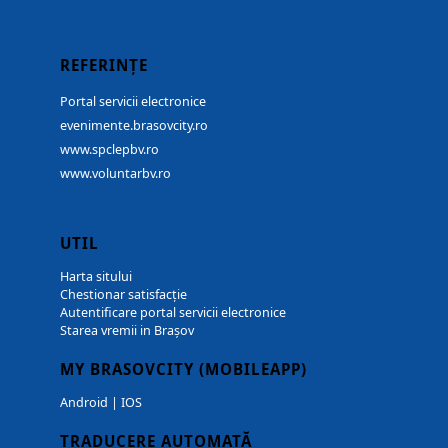
REFERINȚE
Portal servicii electronice
evenimente.brasovcity.ro
www.spclepbv.ro
www.voluntarbv.ro
UTIL
Harta sitului
Chestionar satisfacție
Autentificare portal servicii electronice
Starea vremii in Brașov
MY BRASOVCITY (MOBILEAPP)
Android
|
IOS
TRADUCERE AUTOMATĂ