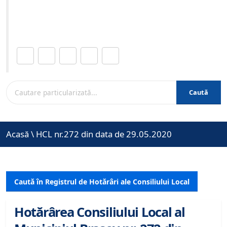
Site-ul oficial al Primariei Municipiului Brasov /
www.brasovcity.ro
Distribuie această pagină.
Caută
Acasă
\
HCL nr.272 din data de 29.05.2020
Caută în Registrul de Hotărâri ale Consiliului Local
Hotărârea Consiliului Local al